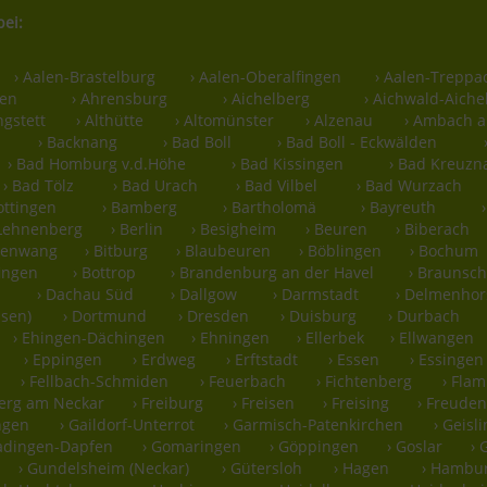
bei:
› Aalen-Brastelburg
› Aalen-Oberalfingen
› Aalen-Treppa
len
› Ahrensburg
› Aichelberg
› Aichwald-Aiche
ngstett
› Althütte
› Altomünster
› Alzenau
› Ambach a
› Backnang
› Bad Boll
› Bad Boll - Eckwälden
› Bad Homburg v.d.Höhe
› Bad Kissingen
› Bad Kreuzn
› Bad Tölz
› Bad Urach
› Bad Vilbel
› Bad Wurzach
ottingen
› Bamberg
› Bartholomä
› Bayreuth
-Lehnenberg
› Berlin
› Besigheim
› Beuren
› Biberach
hsenwang
› Bitburg
› Blaubeuren
› Böblingen
› Bochum
ingen
› Bottrop
› Brandenburg an der Havel
› Braunsc
u
› Dachau Süd
› Dallgow
› Darmstadt
› Delmenhor
ssen)
› Dortmund
› Dresden
› Duisburg
› Durbach
› Ehingen-Dächingen
› Ehningen
› Ellerbek
› Ellwangen
› Eppingen
› Erdweg
› Erftstadt
› Essen
› Essingen
› Fellbach-Schmiden
› Feuerbach
› Fichtenberg
› Fla
berg am Neckar
› Freiburg
› Freisen
› Freising
› Freuden
ngen
› Gaildorf-Unterrot
› Garmisch-Patenkirchen
› Geisl
adingen-Dapfen
› Gomaringen
› Göppingen
› Goslar
› 
› Gundelsheim (Neckar)
› Gütersloh
› Hagen
› Hambu