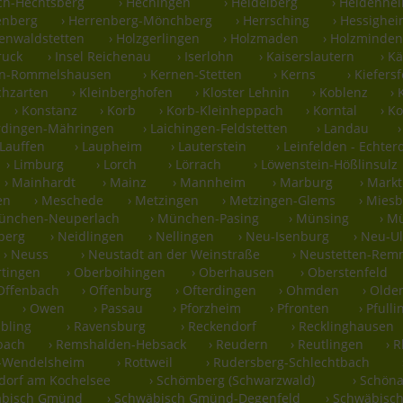
ch-Hechtsberg
› Hechingen
› Heidelberg
› Heidenhe
enberg
› Herrenberg-Mönchberg
› Herrsching
› Hessighe
denwaldstetten
› Holzgerlingen
› Holzmaden
› Holzminden
ruck
› Insel Reichenau
› Iserlohn
› Kaiserslautern
› K
en-Rommelshausen
› Kernen-Stetten
› Kerns
› Kiefers
rchzarten
› Kleinberghofen
› Kloster Lehnin
› Koblenz
›
› Konstanz
› Korb
› Korb-Kleinheppach
› Korntal
› K
erdingen-Mähringen
› Laichingen-Feldstetten
› Landau
 Lauffen
› Laupheim
› Lauterstein
› Leinfelden - Echte
› Limburg
› Lorch
› Lörrach
› Löwenstein-Hößlinsulz
› Mainhardt
› Mainz
› Mannheim
› Marburg
› Markt
en
› Meschede
› Metzingen
› Metzingen-Glems
› Mies
München-Neuperlach
› München-Pasing
› Münsing
› M
berg
› Neidlingen
› Nellingen
› Neu-Isenburg
› Neu-U
› Neuss
› Neustadt an der Weinstraße
› Neustetten-Re
rtingen
› Oberboihingen
› Oberhausen
› Oberstenfeld
 Offenbach
› Offenburg
› Ofterdingen
› Ohmden
› Olde
› Owen
› Passau
› Pforzheim
› Pfronten
› Pfull
ubling
› Ravensburg
› Reckendorf
› Recklinghausen
bach
› Remshalden-Hebsack
› Reudern
› Reutlingen
› 
g-Wendelsheim
› Rottweil
› Rudersberg-Schlechtbach
hdorf am Kochelsee
› Schömberg (Schwarzwald)
› Schöna
äbisch Gmünd
› Schwäbisch Gmünd-Degenfeld
› Schwäbisch