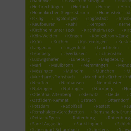
› Hannover
› Haslach im Kinzigtal
› Hausa
› Herbrechtingen
› Herford
› Herne
› Herr
› Höhenkirchen-Siegertsbrunn
› Hohenstein - ö
› Icking
› Ingoldingen
› Ingolstadt
› Innsb
› Kaufbeuren
› Kehl
› Kempen
› Kern
› Kirchheim unter Teck
› Kirchheim/Teck
› Ki
› Köln-Weiden
› Köngen
› Königsbronn-Zang
› Krün
› Kuchen
› Kusterdingen
› Kust
› Langenau
› Langenfeld
› Lauchheim
›
› Leonberg
› Leverkusen
› Lichtenstein
› Ludwigshafen
› Lüneburg
› Magdeburg
› Marl
› Maulbronn
› Memmingen
› Mend
› Mössingen
› Mülheim
› München
› 
› Murrhardt-Fornsbach
› Murrhardt-Kirchenkirn
› Neuffen
› Neuhausen
› Neumünster
› Notzingen
› Nufringen
› Nürnberg
› Nü
› Odenthal-Altenberg
› oderwitz
› Oelde
›
› Ostfildern-Kemnat
› Ostrach
› Otterndorf
› Potsdam
› Radolfzell
› Rastatt
› Ra
› Remshalden-Geradstetten
› Remshalden-Grun
› Rottach-Egern
› Rottenburg
› Rottenbur
› Sankt Augustin
› Sankt Ingbert
› Schle
› Schorndorf-Schornbach
› Schortens
› Schw