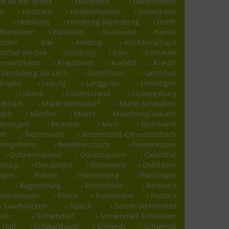
im an der Brenz
› Heilbronn
› Herbolzheim
im
› Heubach
› Hiddenhausen
› Hildesheim
› Homburg
› Homburg-Jägersburg
› Hürth
älberbronn
› Karlsfeld
› Karlsruhe
› Kassel
felden
› Kiel
› Kinding
› Kirchberg/jagst
 Kochel am See
› Kohlberg
› Köln
› Köln-Kalk
ornwestheim
› Krautheim
› Krefeld
› Kreuth
› Landsberg am Lech
› Landsham
› Landshut
rdingen
› Leipzig
› Lenggries
› Lenningen
› Lübeck
› Lüdenscheid
› Ludwigsburg
 Bibart
› Markt Indersdorf
› Markt Schwaben
bach
› Minden
› Moers
› Mönchengladbach
ünsingen
› Münster
› Murr
› Murrhardt
lm
› Neuenrade
› Neuenstadt-Cleversulzbach
mmingsheim
› Niedereschach
› Niederkassel
› Ochsenhausen
› Odelzhausen
› Odenthal
nburg
› Osnabrück
› Ostbevern
› Ostfildern
ingen
› Plauen
› Plettenberg
› Plochingen
› Regensburg
› Remscheid
› Remseck
Rheinhausen
› Rhens
› Rosenheim
› Rostock
› Saarbrücken
› Salach
› Salem-Stefansfeld
ich
› Schorndorf
› Schorndorf-Schlichten
 Hall
› Schwaikheim
› Schwedt
› Schwendi