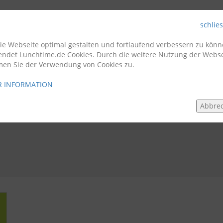
schlie
Firmenkunden
Gastro
e Webseite optimal gestalten und fortlaufend verbessern zu könn
endet Lunchtime.de Cookies. Durch die weitere Nutzung der Webse
men Sie der Verwendung von Cookies zu.
 INFORMATION
Abbre