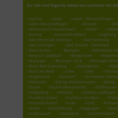
Zur Zeit sind folgende Städte bei Lunchtime mit da
› Aachen
› Aalen
› Aalen - Wasseralfingen
› Aalen-Wasseralfingen
› Abstadt
› Ah
› Allmersbach-Heutensbach
› Altdorf
› Althe
› Asperg
› Auenwald-Däfern
› Augsburg
› Bad Herrenalb-Rotensol
› Bad Homburg
› Bad Säckingen
› Bad Teinach - Zavelstein
› Baiersbronn
› Balingen
› Ballrechten-D
› Bergisch Gladbach
› Bergkirchen
› Berglen
› Bispingen
› Bissingen Teck
› Bissingen-Oc
› Bonn-Bad Godesberg
› Bönnigheim
› Bopf
› Buch am Wald
› Calw
› Celle
› Dacha
› Dirgenheim
› Donzdorf
› Dornweiler (Illerti
› Ebhausen
› Eching-Günzenhausen
› Egling
› Elzach
› Elzach-Oberprechtal
› Endlhausen
› Feldgeding
› Fellbach
› Fellbach-Oeffingen
› Frankfurt (Oder)
› Frankfurt am Main
› Frei
› Friedrichshafen
› Fulda
› Fürth
› Furtwa
› Glonn
› Gnarrenburg
› Göggingen
› Gom
› Großaspach
› Gschwend
› Gummersbach