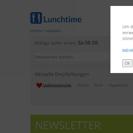
Um di
Home
>
Sulzbach
verw
stim
Sa 08.08.
Mittags lecker essen:
MEHR
Ok
Aktuelle Empfehlungen
Lieblingsgerichte
Fleisch
Fisch
Vegetarisch
NEWSLETTER