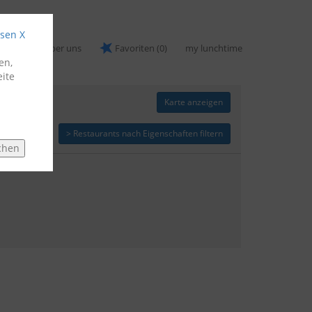
ssen X
nomen
Über uns
Favoriten
(0)
my lunchtime
en,
ite
Karte anzeigen
> Restaurants nach Eigenschaften filtern
chen