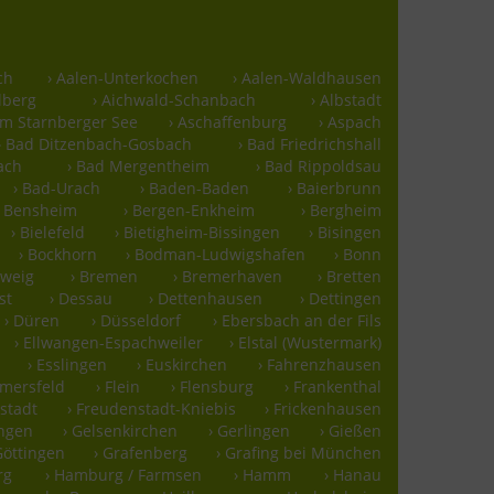
ch
› Aalen-Unterkochen
› Aalen-Waldhausen
lberg
› Aichwald-Schanbach
› Albstadt
m Starnberger See
› Aschaffenburg
› Aspach
› Bad Ditzenbach-Gosbach
› Bad Friedrichshall
ach
› Bad Mergentheim
› Bad Rippoldsau
› Bad-Urach
› Baden-Baden
› Baierbrunn
› Bensheim
› Bergen-Enkheim
› Bergheim
› Bielefeld
› Bietigheim-Bissingen
› Bisingen
› Bockhorn
› Bodman-Ludwigshafen
› Bonn
hweig
› Bremen
› Bremerhaven
› Bretten
st
› Dessau
› Dettenhausen
› Dettingen
› Düren
› Düsseldorf
› Ebersbach an der Fils
› Ellwangen-Espachweiler
› Elstal (Wustermark)
› Esslingen
› Euskirchen
› Fahrenzhausen
mmersfeld
› Flein
› Flensburg
› Frankenthal
stadt
› Freudenstadt-Kniebis
› Frickenhausen
ingen
› Gelsenkirchen
› Gerlingen
› Gießen
Göttingen
› Grafenberg
› Grafing bei München
rg
› Hamburg / Farmsen
› Hamm
› Hanau