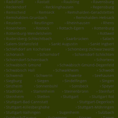
› Radolfzell
› Rastatt
› Raubling
› Ravensburg
› Reckendorf
› Recklinghausen
› Regensburg
› Remscheid
› Remseck
› Remshalden-Geradstetten
› Remshalden-Grunbach
› Remshalden-Hebsack
› Reudern
› Reutlingen
› Rheinhausen
› Rhens
› Rosenheim
› Rostock
› Rottach-Egern
› Rottenburg
› Rottenburg-Wendelsheim
› Rottweil
› Rudersberg-Schlechtbach
› Saarbrücken
› Salach
› Salem-Stefansfeld
› Sankt Augustin
› Sankt Ingbert
› Schlehdorf am Kochelsee
› Schömberg (Schwarzwald)
› Schönaich
› Schorndorf
› Schorndorf-Schlichten
› Schorndorf-Schornbach
› Schortens
› Schwäbisch Gmünd
› Schwäbisch Gmünd-Degenfeld
› Schwäbisch Hall
› Schwaikheim
› Schwedt
› Schwendi
› Schwerin
› Schwerte
› Seehausen
› Siegburg
› Siegen
› Sindelfingen
› Singen
› Sinzheim
› Sonnenbühl
› Sonsbeck
› Speyer
› Stadtlohn
› Stammheim
› Steinenbronn
› Steinfurt
› Steinheim
› Stetten
› Stuttgart
› Stuttgart Rot
› Stuttgart-Bad Cannstatt
› Stuttgart-Degerloch
› Stuttgart-Killesberghöhe
› Stuttgart-Möhringen
› Stuttgart-Vaihingen
› Sugenheim
› Sulzbach
› Sulzbach/Taunus
› Sulzemoos
› Süssen
› Tamm