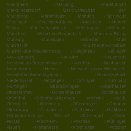
› Mannheim
› Marburg
› Markt Bibart
› Markt Indersdorf
› Markt Schwaben
› Marl
› Maulbronn
› Memmingen
› Menden
› Meschede
› Metzingen
› Metzingen-Glems
› Miesbach
› Minden
› Moers
› Mönchengladbach
› Mössingen
› Mülheim
› München
› München-Neuperlach
› München-Pasing
› Münsing
› Münsingen
› Münster
› Murr
› Murrhardt
› Murrhardt-Fornsbach
› Murrhardt-Kirchenkirnberg
› Neidlingen
› Nellingen
› Neu-Isenburg
› Neu-Ulm
› Neuenrade
› Neuenstadt-Cleversulzbach
› Neuffen
› Neuhausen
› Neumünster
› Neuss
› Neustadt an der Weinstraße
› Neustetten-Remmingsheim
› Niedereschach
› Niederkassel
› Notzingen
› Nufringen
› Nürnberg
› Nürtingen
› Oberboihingen
› Oberhausen
› Oberstenfeld
› Ochsenhausen
› Odelzhausen
› Odenthal
› Odenthal-Altenberg
› oderwitz
› Oelde
› Offenbach
› Offenburg
› Ofterdingen
› Ohmden
› Oldenburg
› Osnabrück
› Ostbevern
› Ostfildern
› Ostfildern-Kemnat
› Ostrach
› Otterndorf
› Owen
› Passau
› Pforzheim
› Pfronten
› Pfullingen
› Plauen
› Plettenberg
› Plochingen
› Potsdam