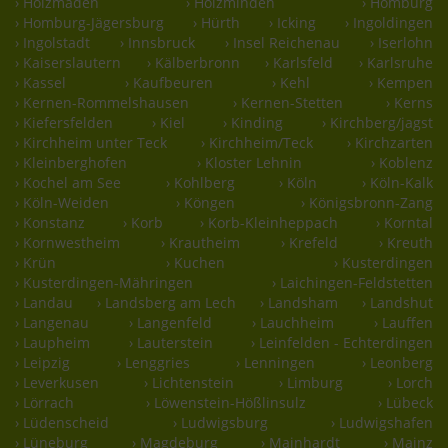
› Holzmaden
› Holzminden
› Homburg
› Homburg-Jägersburg
› Hürth
› Icking
› Ingoldingen
› Ingolstadt
› Innsbruck
› Insel Reichenau
› Iserlohn
› Kaiserslautern
› Kälberbronn
› Karlsfeld
› Karlsruhe
› Kassel
› Kaufbeuren
› Kehl
› Kempen
› Kernen-Rommelshausen
› Kernen-Stetten
› Kerns
› Kiefersfelden
› Kiel
› Kinding
› Kirchberg/jagst
› Kirchheim unter Teck
› Kirchheim/Teck
› Kirchzarten
› Kleinberghofen
› Kloster Lehnin
› Koblenz
› Kochel am See
› Kohlberg
› Köln
› Köln-Kalk
› Köln-Weiden
› Köngen
› Königsbronn-Zang
› Konstanz
› Korb
› Korb-Kleinheppach
› Korntal
› Kornwestheim
› Krautheim
› Krefeld
› Kreuth
› Krün
› Kuchen
› Kusterdingen
› Kusterdingen-Mähringen
› Laichingen-Feldstetten
› Landau
› Landsberg am Lech
› Landsham
› Landshut
› Langenau
› Langenfeld
› Lauchheim
› Lauffen
› Laupheim
› Lauterstein
› Leinfelden - Echterdingen
› Leipzig
› Lenggries
› Lenningen
› Leonberg
› Leverkusen
› Lichtenstein
› Limburg
› Lorch
› Lörrach
› Löwenstein-Hößlinsulz
› Lübeck
› Lüdenscheid
› Ludwigsburg
› Ludwigshafen
› Lüneburg
› Magdeburg
› Mainhardt
› Mainz