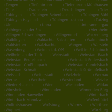
› Tengen
› Tiefenbronn
› Tiefenbronn-Mühlhausen
› Tiste
› Traunstein
› Treuchtlingen
› Trier
› Tübingen
› Tübingen-Bebenhausen
› Tübingen-Bühl
› Tübingen-Hagelloch
› Tübingen-Lustnau
› Tutzing
› Ulm
› Unna
› Unterammergau
› Vaihingen an der Enz
› Viernheim
› Villingen-Schwenningen
› Villingendorf
› Wackersberg
› Waiblingen
› Waldachtal-Salzstetten
› Waldenbuch
› Waldstetten
› Walzbachtal
› Wangen
› Warstein
› Wasenberg
› Weiden i. d. OPf
› Weil im Schönbuch
› Weilheim an der Teck
› Weinstadt
› Weinstadt-Baach
› Weinstadt-Beutelsbach
› Weinstadt-Endersbach
› Weinstadt-Großheppach
› Weinstadt-Gundelsbach
› Weinstadt-Schnait
› Weinstadt-Strümpfelbach
› Weissach
› Weiterstadt
› Welzheim
› Wernau
› Werne
› Wertheim
› Westerland
› Wetzlar
› Wiedenzhausen
› Wien
› Wiesbaden
› Wildau
› Wimsheim
› Winnenden
› Winnenden-Bürg
› Winnenden-Hanweiler
› Winterbach
› Winterbach-Manolzweiler
› Wolfenbüttel
› Wolfratshausen
› Wolfsburg
› Worms
› Wörthsee
› Wuppertal
› Würzburg