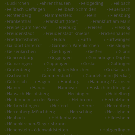
› Euskirchen
› Fahrenzhausen
› Feldgeding
› Fellbach
› Fellbach-Oeffingen
› Fellbach-Schmiden
› Feuerbach
› Fichtenberg
› Flammersfeld
› Flein
› Flensburg
› Frankenthal
› Frankfurt (Oder)
› Frankfurt am Main
› Freiberg am Neckar
› Freiburg
› Freisen
› Freising
› Freudenstadt
› Freudenstadt-Kniebis
› Frickenhausen
› Friedrichshafen
› Fulda
› Fürth
› Furtwangen
› Gaildorf-Unterrot
› Garmisch-Patenkirchen
› Geislingen
› Gelsenkirchen
› Gerlingen
› Gießen
› Glonn
› Gnarrenburg
› Göggingen
› Gomadingen-Dapfen
› Gomaringen
› Göppingen
› Goslar
› Göttingen
› Grafenberg
› Grafing bei München
› Großaspach
› Gschwend
› Gummersbach
› Gundelsheim (Neckar)
› Gütersloh
› Hagen
› Hamburg
› Hamburg / Farmsen
› Hamm
› Hanau
› Hannover
› Haslach im Kinzigtal
› Hausach-Hechtsberg
› Hechingen
› Heidelberg
› Heidenheim an der Brenz
› Heilbronn
› Herbolzheim
› Herbrechtingen
› Herford
› Herne
› Herrenberg
› Herrenberg-Mönchberg
› Herrsching
› Hessigheim
› Heubach
› Hiddenhausen
› Hildesheim
› Höhenkirchen-Siegertsbrunn
› Hohenstein - ödenwaldstetten
› Holzgerlingen