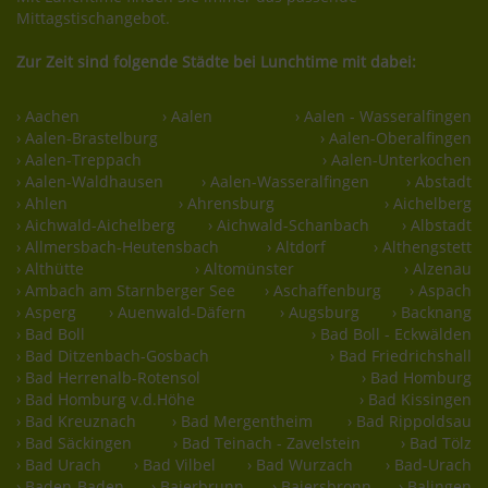
Mittagstischangebot.
Zur Zeit sind folgende Städte bei Lunchtime mit dabei:
› Aachen
› Aalen
› Aalen - Wasseralfingen
› Aalen-Brastelburg
› Aalen-Oberalfingen
› Aalen-Treppach
› Aalen-Unterkochen
› Aalen-Waldhausen
› Aalen-Wasseralfingen
› Abstadt
› Ahlen
› Ahrensburg
› Aichelberg
› Aichwald-Aichelberg
› Aichwald-Schanbach
› Albstadt
› Allmersbach-Heutensbach
› Altdorf
› Althengstett
› Althütte
› Altomünster
› Alzenau
› Ambach am Starnberger See
› Aschaffenburg
› Aspach
› Asperg
› Auenwald-Däfern
› Augsburg
› Backnang
› Bad Boll
› Bad Boll - Eckwälden
› Bad Ditzenbach-Gosbach
› Bad Friedrichshall
› Bad Herrenalb-Rotensol
› Bad Homburg
› Bad Homburg v.d.Höhe
› Bad Kissingen
› Bad Kreuznach
› Bad Mergentheim
› Bad Rippoldsau
› Bad Säckingen
› Bad Teinach - Zavelstein
› Bad Tölz
› Bad Urach
› Bad Vilbel
› Bad Wurzach
› Bad-Urach
› Baden-Baden
› Baierbrunn
› Baiersbronn
› Balingen