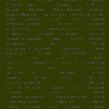
› Ballrechten-Dottingen
› Bamberg
› Bartholomä
› Bayreuth
› Bensheim
› Bergen-Enkheim
› Bergheim
› Bergisch Gladbach
› Bergkirchen
› Berglen-Lehnenberg
› Berlin
› Besigheim
› Beuren
› Biberach
› Bielefeld
› Bietigheim-Bissingen
› Bisingen
› Bispingen
› Bissingen Teck
› Bissingen-Ochsenwang
› Bitburg
› Blaubeuren
› Böblingen
› Bochum
› Bockhorn
› Bodman-Ludwigshafen
› Bonn
› Bonn-Bad Godesberg
› Bönnigheim
› Bopfingen
› Bottrop
› Brandenburg an der Havel
› Braunschweig
› Bremen
› Bremerhaven
› Bretten
› Buch am Wald
› Calw
› Celle
› Dachau
› Dachau Süd
› Dallgow
› Darmstadt
› Delmenhorst
› Dessau
› Dettenhausen
› Dettingen
› Dirgenheim
› Donzdorf
› Dornweiler (Illertissen)
› Dortmund
› Dresden
› Duisburg
› Durbach
› Düren
› Düsseldorf
› Ebersbach an der Fils
› Ebhausen
› Eching-Günzenhausen
› Egling
› Ehingen-Dächingen
› Ehningen
› Ellerbek
› Ellwangen
› Ellwangen-Espachweiler
› Elstal (Wustermark)
› Elzach
› Elzach-Oberprechtal
› Endlhausen
› Eppingen
› Erdweg
› Erftstadt
› Essen
› Essingen
› Esslingen