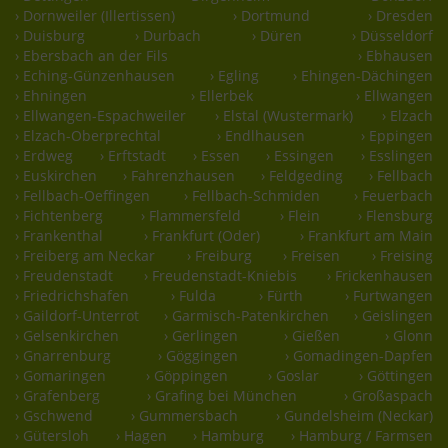
› Dornweiler (Illertissen)
› Dortmund
› Dresden
› Duisburg
› Durbach
› Düren
› Düsseldorf
› Ebersbach an der Fils
› Ebhausen
› Eching-Günzenhausen
› Egling
› Ehingen-Dächingen
› Ehningen
› Ellerbek
› Ellwangen
› Ellwangen-Espachweiler
› Elstal (Wustermark)
› Elzach
› Elzach-Oberprechtal
› Endlhausen
› Eppingen
› Erdweg
› Erftstadt
› Essen
› Essingen
› Esslingen
› Euskirchen
› Fahrenzhausen
› Feldgeding
› Fellbach
› Fellbach-Oeffingen
› Fellbach-Schmiden
› Feuerbach
› Fichtenberg
› Flammersfeld
› Flein
› Flensburg
› Frankenthal
› Frankfurt (Oder)
› Frankfurt am Main
› Freiberg am Neckar
› Freiburg
› Freisen
› Freising
› Freudenstadt
› Freudenstadt-Kniebis
› Frickenhausen
› Friedrichshafen
› Fulda
› Fürth
› Furtwangen
› Gaildorf-Unterrot
› Garmisch-Patenkirchen
› Geislingen
› Gelsenkirchen
› Gerlingen
› Gießen
› Glonn
› Gnarrenburg
› Göggingen
› Gomadingen-Dapfen
› Gomaringen
› Göppingen
› Goslar
› Göttingen
› Grafenberg
› Grafing bei München
› Großaspach
› Gschwend
› Gummersbach
› Gundelsheim (Neckar)
› Gütersloh
› Hagen
› Hamburg
› Hamburg / Farmsen