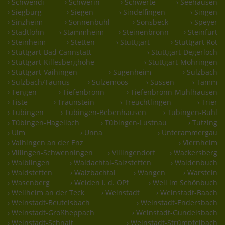
› Schwendi
› Schwerin
› Schwerte
› Seehausen
› Siegburg
› Siegen
› Sindelfingen
› Singen
› Sinzheim
› Sonnenbühl
› Sonsbeck
› Speyer
› Stadtlohn
› Stammheim
› Steinenbronn
› Steinfurt
› Steinheim
› Stetten
› Stuttgart
› Stuttgart Rot
› Stuttgart-Bad Cannstatt
› Stuttgart-Degerloch
› Stuttgart-Killesberghöhe
› Stuttgart-Möhringen
› Stuttgart-Vaihingen
› Sugenheim
› Sulzbach
› Sulzbach/Taunus
› Sulzemoos
› Süssen
› Tamm
› Tengen
› Tiefenbronn
› Tiefenbronn-Mühlhausen
› Tiste
› Traunstein
› Treuchtlingen
› Trier
› Tübingen
› Tübingen-Bebenhausen
› Tübingen-Bühl
› Tübingen-Hagelloch
› Tübingen-Lustnau
› Tutzing
› Ulm
› Unna
› Unterammergau
› Vaihingen an der Enz
› Viernheim
› Villingen-Schwenningen
› Villingendorf
› Wackersberg
› Waiblingen
› Waldachtal-Salzstetten
› Waldenbuch
› Waldstetten
› Walzbachtal
› Wangen
› Warstein
› Wasenberg
› Weiden i. d. OPf
› Weil im Schönbuch
› Weilheim an der Teck
› Weinstadt
› Weinstadt-Baach
› Weinstadt-Beutelsbach
› Weinstadt-Endersbach
› Weinstadt-Großheppach
› Weinstadt-Gundelsbach
› Weinstadt-Schnait
› Weinstadt-Strümpfelbach