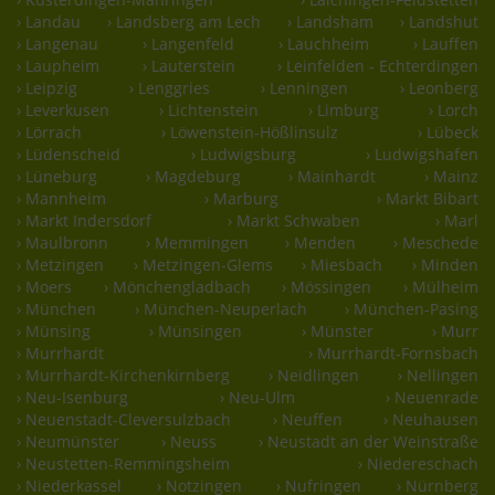
› Landau
› Landsberg am Lech
› Landsham
› Landshut
› Langenau
› Langenfeld
› Lauchheim
› Lauffen
› Laupheim
› Lauterstein
› Leinfelden - Echterdingen
› Leipzig
› Lenggries
› Lenningen
› Leonberg
› Leverkusen
› Lichtenstein
› Limburg
› Lorch
› Lörrach
› Löwenstein-Hößlinsulz
› Lübeck
› Lüdenscheid
› Ludwigsburg
› Ludwigshafen
› Lüneburg
› Magdeburg
› Mainhardt
› Mainz
› Mannheim
› Marburg
› Markt Bibart
› Markt Indersdorf
› Markt Schwaben
› Marl
› Maulbronn
› Memmingen
› Menden
› Meschede
› Metzingen
› Metzingen-Glems
› Miesbach
› Minden
› Moers
› Mönchengladbach
› Mössingen
› Mülheim
› München
› München-Neuperlach
› München-Pasing
› Münsing
› Münsingen
› Münster
› Murr
› Murrhardt
› Murrhardt-Fornsbach
› Murrhardt-Kirchenkirnberg
› Neidlingen
› Nellingen
› Neu-Isenburg
› Neu-Ulm
› Neuenrade
› Neuenstadt-Cleversulzbach
› Neuffen
› Neuhausen
› Neumünster
› Neuss
› Neustadt an der Weinstraße
› Neustetten-Remmingsheim
› Niedereschach
› Niederkassel
› Notzingen
› Nufringen
› Nürnberg