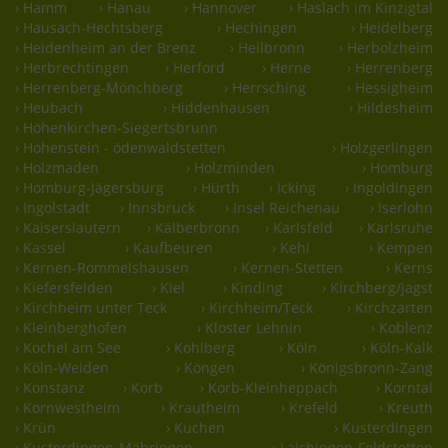
› Hamm
› Hanau
› Hannover
› Haslach im Kinzigtal
› Hausach-Hechtsberg
› Hechingen
› Heidelberg
› Heidenheim an der Brenz
› Heilbronn
› Herbolzheim
› Herbrechtingen
› Herford
› Herne
› Herrenberg
› Herrenberg-Mönchberg
› Herrsching
› Hessigheim
› Heubach
› Hiddenhausen
› Hildesheim
› Höhenkirchen-Siegertsbrunn
› Hohenstein - ödenwaldstetten
› Holzgerlingen
› Holzmaden
› Holzminden
› Homburg
› Homburg-Jägersburg
› Hürth
› Icking
› Ingoldingen
› Ingolstadt
› Innsbruck
› Insel Reichenau
› Iserlohn
› Kaiserslautern
› Kälberbronn
› Karlsfeld
› Karlsruhe
› Kassel
› Kaufbeuren
› Kehl
› Kempen
› Kernen-Rommelshausen
› Kernen-Stetten
› Kerns
› Kiefersfelden
› Kiel
› Kinding
› Kirchberg/jagst
› Kirchheim unter Teck
› Kirchheim/Teck
› Kirchzarten
› Kleinberghofen
› Kloster Lehnin
› Koblenz
› Kochel am See
› Kohlberg
› Köln
› Köln-Kalk
› Köln-Weiden
› Köngen
› Königsbronn-Zang
› Konstanz
› Korb
› Korb-Kleinheppach
› Korntal
› Kornwestheim
› Krautheim
› Krefeld
› Kreuth
› Krün
› Kuchen
› Kusterdingen
› Kusterdingen-Mähringen
› Laichingen-Feldstetten