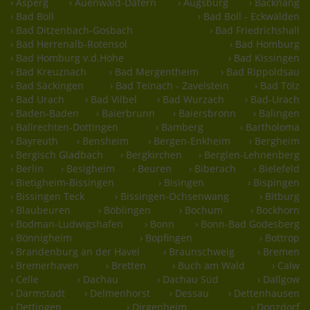
› Asperg
› Auenwald-Däfern
› Augsburg
› Backnang
› Bad Boll
› Bad Boll - Eckwälden
› Bad Ditzenbach-Gosbach
› Bad Friedrichshall
› Bad Herrenalb-Rotensol
› Bad Homburg
› Bad Homburg v.d.Höhe
› Bad Kissingen
› Bad Kreuznach
› Bad Mergentheim
› Bad Rippoldsau
› Bad Säckingen
› Bad Teinach - Zavelstein
› Bad Tölz
› Bad Urach
› Bad Vilbel
› Bad Wurzach
› Bad-Urach
› Baden-Baden
› Baierbrunn
› Baiersbronn
› Balingen
› Ballrechten-Dottingen
› Bamberg
› Bartholomä
› Bayreuth
› Bensheim
› Bergen-Enkheim
› Bergheim
› Bergisch Gladbach
› Bergkirchen
› Berglen-Lehnenberg
› Berlin
› Besigheim
› Beuren
› Biberach
› Bielefeld
› Bietigheim-Bissingen
› Bisingen
› Bispingen
› Bissingen Teck
› Bissingen-Ochsenwang
› Bitburg
› Blaubeuren
› Böblingen
› Bochum
› Bockhorn
› Bodman-Ludwigshafen
› Bonn
› Bonn-Bad Godesberg
› Bönnigheim
› Bopfingen
› Bottrop
› Brandenburg an der Havel
› Braunschweig
› Bremen
› Bremerhaven
› Bretten
› Buch am Wald
› Calw
› Celle
› Dachau
› Dachau Süd
› Dallgow
› Darmstadt
› Delmenhorst
› Dessau
› Dettenhausen
› Dettingen
› Dirgenheim
› Donzdorf