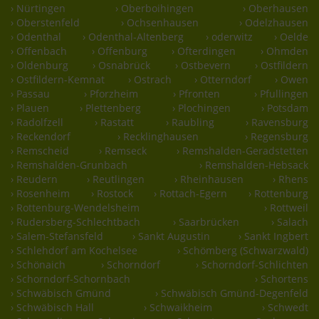
› Nürtingen
› Oberboihingen
› Oberhausen
› Oberstenfeld
› Ochsenhausen
› Odelzhausen
› Odenthal
› Odenthal-Altenberg
› oderwitz
› Oelde
› Offenbach
› Offenburg
› Ofterdingen
› Ohmden
› Oldenburg
› Osnabrück
› Ostbevern
› Ostfildern
› Ostfildern-Kemnat
› Ostrach
› Otterndorf
› Owen
› Passau
› Pforzheim
› Pfronten
› Pfullingen
› Plauen
› Plettenberg
› Plochingen
› Potsdam
› Radolfzell
› Rastatt
› Raubling
› Ravensburg
› Reckendorf
› Recklinghausen
› Regensburg
› Remscheid
› Remseck
› Remshalden-Geradstetten
› Remshalden-Grunbach
› Remshalden-Hebsack
› Reudern
› Reutlingen
› Rheinhausen
› Rhens
› Rosenheim
› Rostock
› Rottach-Egern
› Rottenburg
› Rottenburg-Wendelsheim
› Rottweil
› Rudersberg-Schlechtbach
› Saarbrücken
› Salach
› Salem-Stefansfeld
› Sankt Augustin
› Sankt Ingbert
› Schlehdorf am Kochelsee
› Schömberg (Schwarzwald)
› Schönaich
› Schorndorf
› Schorndorf-Schlichten
› Schorndorf-Schornbach
› Schortens
› Schwäbisch Gmünd
› Schwäbisch Gmünd-Degenfeld
› Schwäbisch Hall
› Schwaikheim
› Schwedt