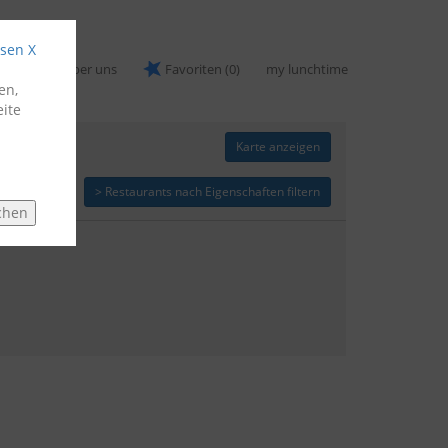
ssen X
nomen
Über uns
Favoriten
(0)
my lunchtime
en,
ite
Karte anzeigen
> Restaurants nach Eigenschaften filtern
chen