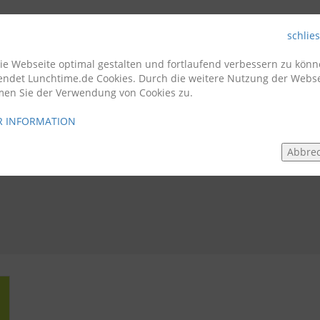
schlie
Firmenkunden
Gastro
e Webseite optimal gestalten und fortlaufend verbessern zu könn
endet Lunchtime.de Cookies. Durch die weitere Nutzung der Webse
men Sie der Verwendung von Cookies zu.
 INFORMATION
Abbre