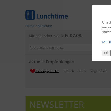
Um di
Home
>
Karlsruhe
verw
stim
Fr 07.08.
Mittags lecker essen:
MEHR
Ok
Aktuelle Empfehlungen
Lieblingsgerichte
Fleisch
Fisch
Vegetarisch
NEWSLETTER