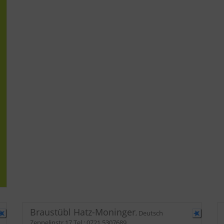
Braustübl Hatz-Moninger
,
Deutsch
Zeppelinstr 17
Tel.:
0721 5307689