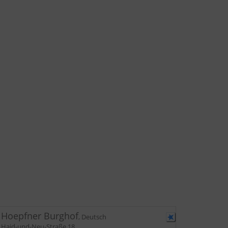
Hoepfner Burghof
,
Deutsch
Haid-und-Neu-Straße 18