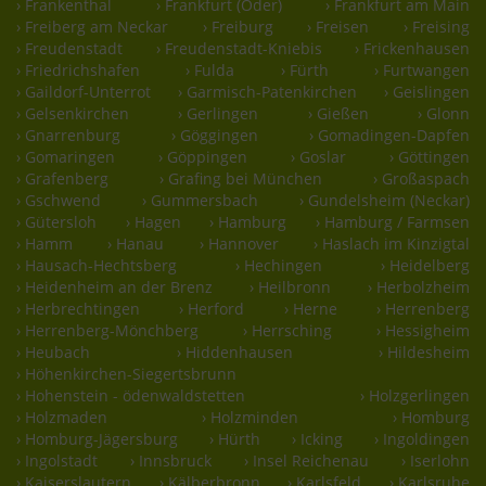
› Frankenthal
› Frankfurt (Oder)
› Frankfurt am Main
› Freiberg am Neckar
› Freiburg
› Freisen
› Freising
› Freudenstadt
› Freudenstadt-Kniebis
› Frickenhausen
› Friedrichshafen
› Fulda
› Fürth
› Furtwangen
› Gaildorf-Unterrot
› Garmisch-Patenkirchen
› Geislingen
› Gelsenkirchen
› Gerlingen
› Gießen
› Glonn
› Gnarrenburg
› Göggingen
› Gomadingen-Dapfen
› Gomaringen
› Göppingen
› Goslar
› Göttingen
› Grafenberg
› Grafing bei München
› Großaspach
› Gschwend
› Gummersbach
› Gundelsheim (Neckar)
› Gütersloh
› Hagen
› Hamburg
› Hamburg / Farmsen
› Hamm
› Hanau
› Hannover
› Haslach im Kinzigtal
› Hausach-Hechtsberg
› Hechingen
› Heidelberg
› Heidenheim an der Brenz
› Heilbronn
› Herbolzheim
› Herbrechtingen
› Herford
› Herne
› Herrenberg
› Herrenberg-Mönchberg
› Herrsching
› Hessigheim
› Heubach
› Hiddenhausen
› Hildesheim
› Höhenkirchen-Siegertsbrunn
› Hohenstein - ödenwaldstetten
› Holzgerlingen
› Holzmaden
› Holzminden
› Homburg
› Homburg-Jägersburg
› Hürth
› Icking
› Ingoldingen
› Ingolstadt
› Innsbruck
› Insel Reichenau
› Iserlohn
› Kaiserslautern
› Kälberbronn
› Karlsfeld
› Karlsruhe