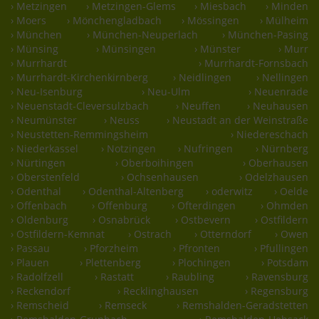
› Metzingen
› Metzingen-Glems
› Miesbach
› Minden
› Moers
› Mönchengladbach
› Mössingen
› Mülheim
› München
› München-Neuperlach
› München-Pasing
› Münsing
› Münsingen
› Münster
› Murr
› Murrhardt
› Murrhardt-Fornsbach
› Murrhardt-Kirchenkirnberg
› Neidlingen
› Nellingen
› Neu-Isenburg
› Neu-Ulm
› Neuenrade
› Neuenstadt-Cleversulzbach
› Neuffen
› Neuhausen
› Neumünster
› Neuss
› Neustadt an der Weinstraße
› Neustetten-Remmingsheim
› Niedereschach
› Niederkassel
› Notzingen
› Nufringen
› Nürnberg
› Nürtingen
› Oberboihingen
› Oberhausen
› Oberstenfeld
› Ochsenhausen
› Odelzhausen
› Odenthal
› Odenthal-Altenberg
› oderwitz
› Oelde
› Offenbach
› Offenburg
› Ofterdingen
› Ohmden
› Oldenburg
› Osnabrück
› Ostbevern
› Ostfildern
› Ostfildern-Kemnat
› Ostrach
› Otterndorf
› Owen
› Passau
› Pforzheim
› Pfronten
› Pfullingen
› Plauen
› Plettenberg
› Plochingen
› Potsdam
› Radolfzell
› Rastatt
› Raubling
› Ravensburg
› Reckendorf
› Recklinghausen
› Regensburg
› Remscheid
› Remseck
› Remshalden-Geradstetten