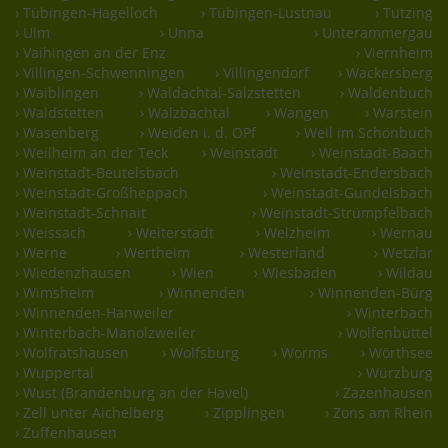
› Tübingen-Hagelloch
› Tübingen-Lustnau
› Tutzing
› Ulm
› Unna
› Unterammergau
› Vaihingen an der Enz
› Viernheim
› Villingen-Schwenningen
› Villingendorf
› Wackersberg
› Waiblingen
› Waldachtal-Salzstetten
› Waldenbuch
› Waldstetten
› Walzbachtal
› Wangen
› Warstein
› Wasenberg
› Weiden i. d. OPf
› Weil im Schönbuch
› Weilheim an der Teck
› Weinstadt
› Weinstadt-Baach
› Weinstadt-Beutelsbach
› Weinstadt-Endersbach
› Weinstadt-Großheppach
› Weinstadt-Gundelsbach
› Weinstadt-Schnait
› Weinstadt-Strümpfelbach
› Weissach
› Weiterstadt
› Welzheim
› Wernau
› Werne
› Wertheim
› Westerland
› Wetzlar
› Wiedenzhausen
› Wien
› Wiesbaden
› Wildau
› Wimsheim
› Winnenden
› Winnenden-Bürg
› Winnenden-Hanweiler
› Winterbach
› Winterbach-Manolzweiler
› Wolfenbüttel
› Wolfratshausen
› Wolfsburg
› Worms
› Wörthsee
› Wuppertal
› Würzburg
› Wust (Brandenburg an der Havel)
› Zazenhausen
› Zell unter Aichelberg
› Zipplingen
› Zons am Rhein
› Zuffenhausen