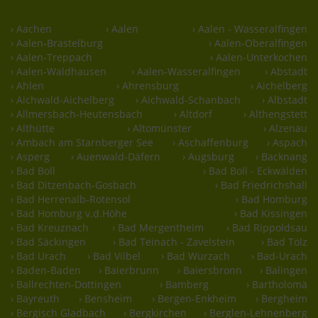
› Aachen
› Aalen
› Aalen - Wasseralfingen
› Aalen-Brastelburg
› Aalen-Oberalfingen
› Aalen-Treppach
› Aalen-Unterkochen
› Aalen-Waldhausen
› Aalen-Wasseralfingen
› Abstadt
› Ahlen
› Ahrensburg
› Aichelberg
› Aichwald-Aichelberg
› Aichwald-Schanbach
› Albstadt
› Allmersbach-Heutensbach
› Altdorf
› Althengstett
› Althütte
› Altomünster
› Alzenau
› Ambach am Starnberger See
› Aschaffenburg
› Aspach
› Asperg
› Auenwald-Däfern
› Augsburg
› Backnang
› Bad Boll
› Bad Boll - Eckwälden
› Bad Ditzenbach-Gosbach
› Bad Friedrichshall
› Bad Herrenalb-Rotensol
› Bad Homburg
› Bad Homburg v.d.Höhe
› Bad Kissingen
› Bad Kreuznach
› Bad Mergentheim
› Bad Rippoldsau
› Bad Säckingen
› Bad Teinach - Zavelstein
› Bad Tölz
› Bad Urach
› Bad Vilbel
› Bad Wurzach
› Bad-Urach
› Baden-Baden
› Baierbrunn
› Baiersbronn
› Balingen
› Ballrechten-Dottingen
› Bamberg
› Bartholomä
› Bayreuth
› Bensheim
› Bergen-Enkheim
› Bergheim
› Bergisch Gladbach
› Bergkirchen
› Berglen-Lehnenberg