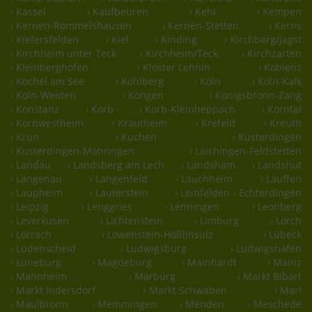
› Kassel
› Kaufbeuren
› Kehl
› Kempen
› Kernen-Rommelshausen
› Kernen-Stetten
› Kerns
› Kiefersfelden
› Kiel
› Kinding
› Kirchberg/jagst
› Kirchheim unter Teck
› Kirchheim/Teck
› Kirchzarten
› Kleinberghofen
› Kloster Lehnin
› Koblenz
› Kochel am See
› Kohlberg
› Köln
› Köln-Kalk
› Köln-Weiden
› Köngen
› Königsbronn-Zang
› Konstanz
› Korb
› Korb-Kleinheppach
› Korntal
› Kornwestheim
› Krautheim
› Krefeld
› Kreuth
› Krün
› Kuchen
› Kusterdingen
› Kusterdingen-Mähringen
› Laichingen-Feldstetten
› Landau
› Landsberg am Lech
› Landsham
› Landshut
› Langenau
› Langenfeld
› Lauchheim
› Lauffen
› Laupheim
› Lauterstein
› Leinfelden - Echterdingen
› Leipzig
› Lenggries
› Lenningen
› Leonberg
› Leverkusen
› Lichtenstein
› Limburg
› Lorch
› Lörrach
› Löwenstein-Hößlinsulz
› Lübeck
› Lüdenscheid
› Ludwigsburg
› Ludwigshafen
› Lüneburg
› Magdeburg
› Mainhardt
› Mainz
› Mannheim
› Marburg
› Markt Bibart
› Markt Indersdorf
› Markt Schwaben
› Marl
› Maulbronn
› Memmingen
› Menden
› Meschede