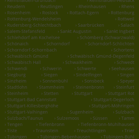
› Remshalden-Grunbach
› Remshalden-Hebsack
› Reudern
› Reutlingen
› Rheinhausen
› Rhens
› Rosenheim
› Rostock
› Rottach-Egern
› Rottenburg
› Rottenburg-Wendelsheim
› Rottweil
› Rudersberg-Schlechtbach
› Saarbrücken
› Salach
› Salem-Stefansfeld
› Sankt Augustin
› Sankt Ingbert
› Schlehdorf am Kochelsee
› Schömberg (Schwarzwald)
› Schönaich
› Schorndorf
› Schorndorf-Schlichten
› Schorndorf-Schornbach
› Schortens
› Schwäbisch Gmünd
› Schwäbisch Gmünd-Degenfeld
› Schwäbisch Hall
› Schwaikheim
› Schwedt
› Schwendi
› Schwerin
› Schwerte
› Seehausen
› Siegburg
› Siegen
› Sindelfingen
› Singen
› Sinzheim
› Sonnenbühl
› Sonsbeck
› Speyer
› Stadtlohn
› Stammheim
› Steinenbronn
› Steinfurt
› Steinheim
› Stetten
› Stuttgart
› Stuttgart Rot
› Stuttgart-Bad Cannstatt
› Stuttgart-Degerloch
› Stuttgart-Killesberghöhe
› Stuttgart-Möhringen
› Stuttgart-Vaihingen
› Sugenheim
› Sulzbach
› Sulzbach/Taunus
› Sulzemoos
› Süssen
› Tamm
› Tengen
› Tiefenbronn
› Tiefenbronn-Mühlhausen
› Tiste
› Traunstein
› Treuchtlingen
› Trier
› Tübingen
› Tübingen-Bebenhausen
› Tübingen-Bühl