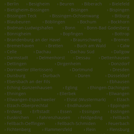
› Berlin
› Besigheim
› Beuren
› Biberach
› Bielefeld
› Bietigheim-Bissingen
› Bisingen
› Bispingen
› Bissingen Teck
› Bissingen-Ochsenwang
› Bitburg
› Blaubeuren
› Böblingen
› Bochum
› Bockhorn
› Bodman-Ludwigshafen
› Bonn
› Bonn-Bad Godesberg
› Bönnigheim
› Bopfingen
› Bottrop
› Brandenburg an der Havel
› Braunschweig
› Bremen
› Bremerhaven
› Bretten
› Buch am Wald
› Calw
› Celle
› Dachau
› Dachau Süd
› Dallgow
› Darmstadt
› Delmenhorst
› Dessau
› Dettenhausen
› Dettingen
› Dirgenheim
› Donzdorf
› Dornweiler (Illertissen)
› Dortmund
› Dresden
› Duisburg
› Durbach
› Düren
› Düsseldorf
› Ebersbach an der Fils
› Ebhausen
› Eching-Günzenhausen
› Egling
› Ehingen-Dächingen
› Ehningen
› Ellerbek
› Ellwangen
› Ellwangen-Espachweiler
› Elstal (Wustermark)
› Elzach
› Elzach-Oberprechtal
› Endlhausen
› Eppingen
› Erdweg
› Erftstadt
› Essen
› Essingen
› Esslingen
› Euskirchen
› Fahrenzhausen
› Feldgeding
› Fellbach
› Fellbach-Oeffingen
› Fellbach-Schmiden
› Feuerbach
› Fichtenberg
› Flammersfeld
› Flein
› Flensburg