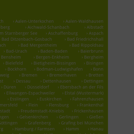
ch
› Aalen-Unterkochen
› Aalen-Waldhausen
lberg
› Aichwald-Schanbach
› Albstadt
m Starnberger See
› Aschaffenburg
› Aspach
› Bad Ditzenbach-Gosbach
› Bad Friedrichshall
ach
› Bad Mergentheim
› Bad Rippoldsau
› Bad-Urach
› Baden-Baden
› Baierbrunn
› Bensheim
› Bergen-Enkheim
› Bergheim
› Bielefeld
› Bietigheim-Bissingen
› Bisingen
› Bockhorn
› Bodman-Ludwigshafen
› Bonn
hweig
› Bremen
› Bremerhaven
› Bretten
st
› Dessau
› Dettenhausen
› Dettingen
› Düren
› Düsseldorf
› Ebersbach an der Fils
› Ellwangen-Espachweiler
› Elstal (Wustermark)
› Esslingen
› Euskirchen
› Fahrenzhausen
mmersfeld
› Flein
› Flensburg
› Frankenthal
stadt
› Freudenstadt-Kniebis
› Frickenhausen
ingen
› Gelsenkirchen
› Gerlingen
› Gießen
Göttingen
› Grafenberg
› Grafing bei München
rg
› Hamburg / Farmsen
› Hamm
› Hanau