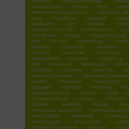
› Hannover
› Haslach im Kinzigtal
› Hausa
› Herbrechtingen
› Herford
› Herne
› Herr
› Höhenkirchen-Siegertsbrunn
› Hohenstein - ö
› Icking
› Ingoldingen
› Ingolstadt
› Innsb
› Kaufbeuren
› Kehl
› Kempen
› Kern
› Kirchheim unter Teck
› Kirchheim/Teck
› Ki
› Köln-Weiden
› Köngen
› Königsbronn-Zang
› Krün
› Kuchen
› Kusterdingen
› Kust
› Langenau
› Langenfeld
› Lauchheim
›
› Leonberg
› Leverkusen
› Lichtenstein
› Ludwigshafen
› Lüneburg
› Magdeburg
› Marl
› Maulbronn
› Memmingen
› Mend
› Mössingen
› Mülheim
› München
› 
› Murrhardt-Fornsbach
› Murrhardt-Kirchenkirn
› Neuffen
› Neuhausen
› Neumünster
› Notzingen
› Nufringen
› Nürnberg
› Nü
› Odenthal-Altenberg
› oderwitz
› Oelde
›
› Ostfildern-Kemnat
› Ostrach
› Otterndorf
› Potsdam
› Radolfzell
› Rastatt
› Ra
› Remshalden-Geradstetten
› Remshalden-Grun
› Rottach-Egern
› Rottenburg
› Rottenbur
› Sankt Augustin
› Sankt Ingbert
› Schle
› Schorndorf-Schornbach
› Schortens
› Schw