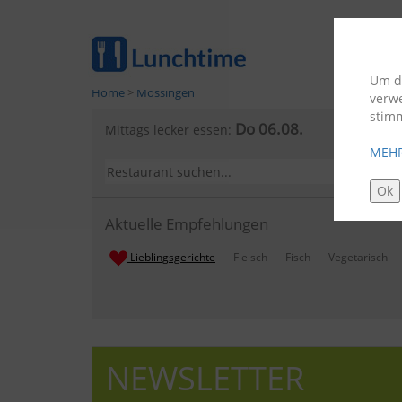
Um di
Home
>
Mössingen
verw
stim
Do 06.08.
Mittags lecker essen:
MEHR
Ok
Aktuelle Empfehlungen
Lieblingsgerichte
Fleisch
Fisch
Vegetarisch
NEWSLETTER