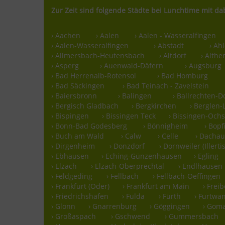
Zur Zeit sind folgende Städte bei Lunchtime mit da
› Aachen
› Aalen
› Aalen - Wasseralfingen
› Aalen-Wasseralfingen
› Abstadt
› Ah
› Allmersbach-Heutensbach
› Altdorf
› Althe
› Asperg
› Auenwald-Däfern
› Augsburg
› Bad Herrenalb-Rotensol
› Bad Homburg
› Bad Säckingen
› Bad Teinach - Zavelstein
› Baiersbronn
› Balingen
› Ballrechten-D
› Bergisch Gladbach
› Bergkirchen
› Berglen
› Bispingen
› Bissingen Teck
› Bissingen-Oc
› Bonn-Bad Godesberg
› Bönnigheim
› Bopf
› Buch am Wald
› Calw
› Celle
› Dacha
› Dirgenheim
› Donzdorf
› Dornweiler (Illerti
› Ebhausen
› Eching-Günzenhausen
› Egling
› Elzach
› Elzach-Oberprechtal
› Endlhausen
› Feldgeding
› Fellbach
› Fellbach-Oeffingen
› Frankfurt (Oder)
› Frankfurt am Main
› Frei
› Friedrichshafen
› Fulda
› Fürth
› Furtwa
› Glonn
› Gnarrenburg
› Göggingen
› Gom
› Großaspach
› Gschwend
› Gummersbach