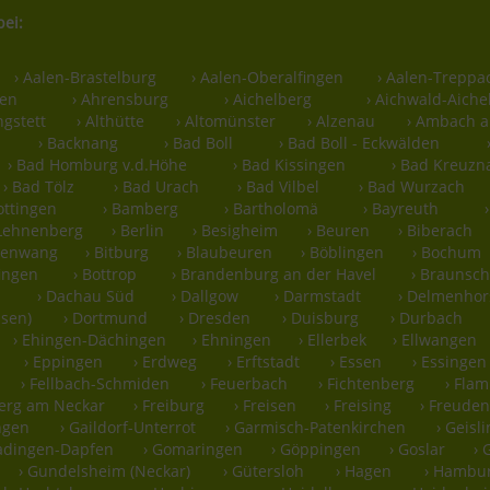
bei:
› Aalen-Brastelburg
› Aalen-Oberalfingen
› Aalen-Treppa
len
› Ahrensburg
› Aichelberg
› Aichwald-Aiche
ngstett
› Althütte
› Altomünster
› Alzenau
› Ambach a
› Backnang
› Bad Boll
› Bad Boll - Eckwälden
› Bad Homburg v.d.Höhe
› Bad Kissingen
› Bad Kreuzn
› Bad Tölz
› Bad Urach
› Bad Vilbel
› Bad Wurzach
ottingen
› Bamberg
› Bartholomä
› Bayreuth
-Lehnenberg
› Berlin
› Besigheim
› Beuren
› Biberach
hsenwang
› Bitburg
› Blaubeuren
› Böblingen
› Bochum
ingen
› Bottrop
› Brandenburg an der Havel
› Braunsc
u
› Dachau Süd
› Dallgow
› Darmstadt
› Delmenhor
ssen)
› Dortmund
› Dresden
› Duisburg
› Durbach
› Ehingen-Dächingen
› Ehningen
› Ellerbek
› Ellwangen
› Eppingen
› Erdweg
› Erftstadt
› Essen
› Essingen
› Fellbach-Schmiden
› Feuerbach
› Fichtenberg
› Fla
berg am Neckar
› Freiburg
› Freisen
› Freising
› Freuden
ngen
› Gaildorf-Unterrot
› Garmisch-Patenkirchen
› Geisl
adingen-Dapfen
› Gomaringen
› Göppingen
› Goslar
› 
› Gundelsheim (Neckar)
› Gütersloh
› Hagen
› Hambu