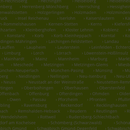
ch-Hechtsberg
› Hechingen
› Heidelberg
› Heidenhe
enberg
› Herrenberg-Mönchberg
› Herrsching
› Hessighe
denwaldstetten
› Holzgerlingen
› Holzmaden
› Holzminden
ruck
› Insel Reichenau
› Iserlohn
› Kaiserslautern
› K
en-Rommelshausen
› Kernen-Stetten
› Kerns
› Kiefers
rchzarten
› Kleinberghofen
› Kloster Lehnin
› Koblenz
›
› Konstanz
› Korb
› Korb-Kleinheppach
› Korntal
› K
erdingen-Mähringen
› Laichingen-Feldstetten
› Landau
 Lauffen
› Laupheim
› Lauterstein
› Leinfelden - Echte
› Limburg
› Lorch
› Lörrach
› Löwenstein-Hößlinsulz
› Mainhardt
› Mainz
› Mannheim
› Marburg
› Markt
en
› Meschede
› Metzingen
› Metzingen-Glems
› Mies
München-Neuperlach
› München-Pasing
› Münsing
› M
berg
› Neidlingen
› Nellingen
› Neu-Isenburg
› Neu-U
› Neuss
› Neustadt an der Weinstraße
› Neustetten-Re
rtingen
› Oberboihingen
› Oberhausen
› Oberstenfeld
 Offenbach
› Offenburg
› Ofterdingen
› Ohmden
› Olde
› Owen
› Passau
› Pforzheim
› Pfronten
› Pfull
ubling
› Ravensburg
› Reckendorf
› Recklinghausen
bach
› Remshalden-Hebsack
› Reudern
› Reutlingen
› 
g-Wendelsheim
› Rottweil
› Rudersberg-Schlechtbach
hdorf am Kochelsee
› Schömberg (Schwarzwald)
› Schöna
äbisch Gmünd
› Schwäbisch Gmünd-Degenfeld
› Schwäbisch