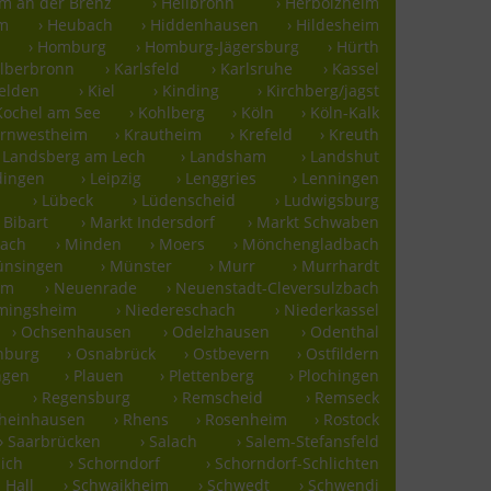
im an der Brenz
› Heilbronn
› Herbolzheim
im
› Heubach
› Hiddenhausen
› Hildesheim
› Homburg
› Homburg-Jägersburg
› Hürth
älberbronn
› Karlsfeld
› Karlsruhe
› Kassel
felden
› Kiel
› Kinding
› Kirchberg/jagst
 Kochel am See
› Kohlberg
› Köln
› Köln-Kalk
ornwestheim
› Krautheim
› Krefeld
› Kreuth
› Landsberg am Lech
› Landsham
› Landshut
rdingen
› Leipzig
› Lenggries
› Lenningen
› Lübeck
› Lüdenscheid
› Ludwigsburg
 Bibart
› Markt Indersdorf
› Markt Schwaben
bach
› Minden
› Moers
› Mönchengladbach
ünsingen
› Münster
› Murr
› Murrhardt
lm
› Neuenrade
› Neuenstadt-Cleversulzbach
mmingsheim
› Niedereschach
› Niederkassel
› Ochsenhausen
› Odelzhausen
› Odenthal
nburg
› Osnabrück
› Ostbevern
› Ostfildern
ingen
› Plauen
› Plettenberg
› Plochingen
› Regensburg
› Remscheid
› Remseck
Rheinhausen
› Rhens
› Rosenheim
› Rostock
› Saarbrücken
› Salach
› Salem-Stefansfeld
ich
› Schorndorf
› Schorndorf-Schlichten
 Hall
› Schwaikheim
› Schwedt
› Schwendi