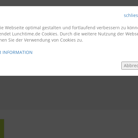
schlie
Firmenkunden
Gastro
e Webseite optimal gestalten und fortlaufend verbessern zu könn
endet Lunchtime.de Cookies. Durch die weitere Nutzung der Webse
men Sie der Verwendung von Cookies zu.
 INFORMATION
Abbre