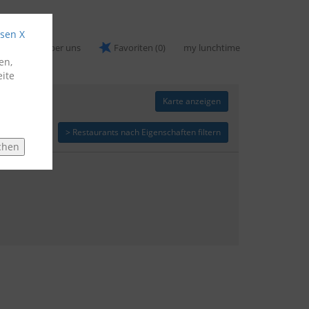
ssen X
nomen
Über uns
Favoriten
(0)
my lunchtime
en,
ite
Karte anzeigen
> Restaurants nach Eigenschaften filtern
chen