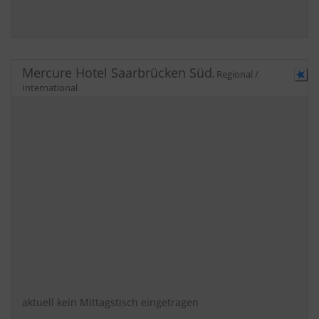
Mercure Hotel Saarbrücken Süd
,
Regional /
International
Zinzinger Straße 9
Tel.:
0681 586 30
aktuell kein Mittagstisch eingetragen