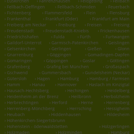
› Euskirchen
› Fahrenzhausen
› Feldgeding
› Fellbach
› Fellbach-Oeffingen
› Fellbach-Schmiden
› Feuerbach
› Fichtenberg
› Flammersfeld
› Flein
› Flensburg
› Frankenthal
› Frankfurt (Oder)
› Frankfurt am Main
› Freiberg am Neckar
› Freiburg
› Freisen
› Freising
› Freudenstadt
› Freudenstadt-Kniebis
› Frickenhausen
› Friedrichshafen
› Fulda
› Fürth
› Furtwangen
› Gaildorf-Unterrot
› Garmisch-Patenkirchen
› Geislingen
› Gelsenkirchen
› Gerlingen
› Gießen
› Glonn
› Gnarrenburg
› Göggingen
› Gomadingen-Dapfen
› Gomaringen
› Göppingen
› Goslar
› Göttingen
› Grafenberg
› Grafing bei München
› Großaspach
› Gschwend
› Gummersbach
› Gundelsheim (Neckar)
› Gütersloh
› Hagen
› Hamburg
› Hamburg / Farmsen
› Hamm
› Hanau
› Hannover
› Haslach im Kinzigtal
› Hausach-Hechtsberg
› Hechingen
› Heidelberg
› Heidenheim an der Brenz
› Heilbronn
› Herbolzheim
› Herbrechtingen
› Herford
› Herne
› Herrenberg
› Herrenberg-Mönchberg
› Herrsching
› Hessigheim
› Heubach
› Hiddenhausen
› Hildesheim
› Höhenkirchen-Siegertsbrunn
› Hohenstein - ödenwaldstetten
› Holzgerlingen
› Holzmaden
› Holzminden
› Homburg