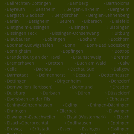
› Ballrechten-Dottingen
› Bamberg
› Bartholomä
› Bayreuth
› Bensheim
› Bergen-Enkheim
› Bergheim
› Bergisch Gladbach
› Bergkirchen
› Berglen-Lehnenberg
› Berlin
› Besigheim
› Beuren
› Biberach
› Bielefeld
› Bietigheim-Bissingen
› Bisingen
› Bispingen
› Bissingen Teck
› Bissingen-Ochsenwang
› Bitburg
› Blaubeuren
› Böblingen
› Bochum
› Bockhorn
› Bodman-Ludwigshafen
› Bonn
› Bonn-Bad Godesberg
› Bönnigheim
› Bopfingen
› Bottrop
› Brandenburg an der Havel
› Braunschweig
› Bremen
› Bremerhaven
› Bretten
› Buch am Wald
› Calw
› Celle
› Dachau
› Dachau Süd
› Dallgow
› Darmstadt
› Delmenhorst
› Dessau
› Dettenhausen
› Dettingen
› Dirgenheim
› Donzdorf
› Dornweiler (Illertissen)
› Dortmund
› Dresden
› Duisburg
› Durbach
› Düren
› Düsseldorf
› Ebersbach an der Fils
› Ebhausen
› Eching-Günzenhausen
› Egling
› Ehingen-Dächingen
› Ehningen
› Ellerbek
› Ellwangen
› Ellwangen-Espachweiler
› Elstal (Wustermark)
› Elzach
› Elzach-Oberprechtal
› Endlhausen
› Eppingen
› Erdweg
› Erftstadt
› Essen
› Essingen
› Esslingen