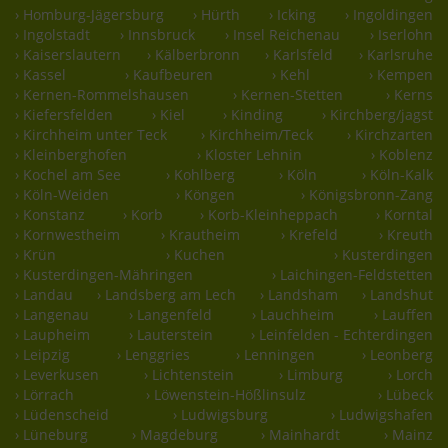
› Homburg-Jägersburg
› Hürth
› Icking
› Ingoldingen
› Ingolstadt
› Innsbruck
› Insel Reichenau
› Iserlohn
› Kaiserslautern
› Kälberbronn
› Karlsfeld
› Karlsruhe
› Kassel
› Kaufbeuren
› Kehl
› Kempen
› Kernen-Rommelshausen
› Kernen-Stetten
› Kerns
› Kiefersfelden
› Kiel
› Kinding
› Kirchberg/jagst
› Kirchheim unter Teck
› Kirchheim/Teck
› Kirchzarten
› Kleinberghofen
› Kloster Lehnin
› Koblenz
› Kochel am See
› Kohlberg
› Köln
› Köln-Kalk
› Köln-Weiden
› Köngen
› Königsbronn-Zang
› Konstanz
› Korb
› Korb-Kleinheppach
› Korntal
› Kornwestheim
› Krautheim
› Krefeld
› Kreuth
› Krün
› Kuchen
› Kusterdingen
› Kusterdingen-Mähringen
› Laichingen-Feldstetten
› Landau
› Landsberg am Lech
› Landsham
› Landshut
› Langenau
› Langenfeld
› Lauchheim
› Lauffen
› Laupheim
› Lauterstein
› Leinfelden - Echterdingen
› Leipzig
› Lenggries
› Lenningen
› Leonberg
› Leverkusen
› Lichtenstein
› Limburg
› Lorch
› Lörrach
› Löwenstein-Hößlinsulz
› Lübeck
› Lüdenscheid
› Ludwigsburg
› Ludwigshafen
› Lüneburg
› Magdeburg
› Mainhardt
› Mainz