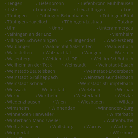
› Tengen
› Tiefenbronn
› Tiefenbronn-Mühlhausen
› Tiste
› Traunstein
› Treuchtlingen
› Trier
› Tübingen
› Tübingen-Bebenhausen
› Tübingen-Bühl
› Tübingen-Hagelloch
› Tübingen-Lustnau
› Tutzing
› Ulm
› Unna
› Unterammergau
› Vaihingen an der Enz
› Viernheim
› Villingen-Schwenningen
› Villingendorf
› Wackersberg
› Waiblingen
› Waldachtal-Salzstetten
› Waldenbuch
› Waldstetten
› Walzbachtal
› Wangen
› Warstein
› Wasenberg
› Weiden i. d. OPf
› Weil im Schönbuch
› Weilheim an der Teck
› Weinstadt
› Weinstadt-Baach
› Weinstadt-Beutelsbach
› Weinstadt-Endersbach
› Weinstadt-Großheppach
› Weinstadt-Gundelsbach
› Weinstadt-Schnait
› Weinstadt-Strümpfelbach
› Weissach
› Weiterstadt
› Welzheim
› Wernau
› Werne
› Wertheim
› Westerland
› Wetzlar
› Wiedenzhausen
› Wien
› Wiesbaden
› Wildau
› Wimsheim
› Winnenden
› Winnenden-Bürg
› Winnenden-Hanweiler
› Winterbach
› Winterbach-Manolzweiler
› Wolfenbüttel
› Wolfratshausen
› Wolfsburg
› Worms
› Wörthsee
› Wuppertal
› Würzburg