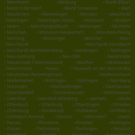
› Mannheim
› Marburg
› Markt Bibart
› Markt Indersdorf
› Markt Schwaben
› Marl
› Maulbronn
› Memmingen
› Menden
› Meschede
› Metzingen
› Metzingen-Glems
› Miesbach
› Minden
› Moers
› Mönchengladbach
› Mössingen
› Mülheim
› München
› München-Neuperlach
› München-Pasing
› Münsing
› Münsingen
› Münster
› Murr
› Murrhardt
› Murrhardt-Fornsbach
› Murrhardt-Kirchenkirnberg
› Neidlingen
› Nellingen
› Neu-Isenburg
› Neu-Ulm
› Neuenrade
› Neuenstadt-Cleversulzbach
› Neuffen
› Neuhausen
› Neumünster
› Neuss
› Neustadt an der Weinstraße
› Neustetten-Remmingsheim
› Niedereschach
› Niederkassel
› Notzingen
› Nufringen
› Nürnberg
› Nürtingen
› Oberboihingen
› Oberhausen
› Oberstenfeld
› Ochsenhausen
› Odelzhausen
› Odenthal
› Odenthal-Altenberg
› oderwitz
› Oelde
› Offenbach
› Offenburg
› Ofterdingen
› Ohmden
› Oldenburg
› Osnabrück
› Ostbevern
› Ostfildern
› Ostfildern-Kemnat
› Ostrach
› Otterndorf
› Owen
› Passau
› Pforzheim
› Pfronten
› Pfullingen
› Plauen
› Plettenberg
› Plochingen
› Potsdam
› Radolfzell
› Rastatt
› Raubling
› Ravensburg