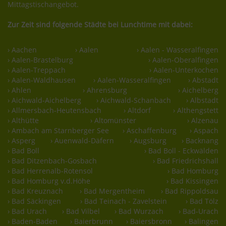
Mittagstischangebot.
Zur Zeit sind folgende Städte bei Lunchtime mit dabei:
› Aachen
› Aalen
› Aalen - Wasseralfingen
› Aalen-Brastelburg
› Aalen-Oberalfingen
› Aalen-Treppach
› Aalen-Unterkochen
› Aalen-Waldhausen
› Aalen-Wasseralfingen
› Abstadt
› Ahlen
› Ahrensburg
› Aichelberg
› Aichwald-Aichelberg
› Aichwald-Schanbach
› Albstadt
› Allmersbach-Heutensbach
› Altdorf
› Althengstett
› Althütte
› Altomünster
› Alzenau
› Ambach am Starnberger See
› Aschaffenburg
› Aspach
› Asperg
› Auenwald-Däfern
› Augsburg
› Backnang
› Bad Boll
› Bad Boll - Eckwälden
› Bad Ditzenbach-Gosbach
› Bad Friedrichshall
› Bad Herrenalb-Rotensol
› Bad Homburg
› Bad Homburg v.d.Höhe
› Bad Kissingen
› Bad Kreuznach
› Bad Mergentheim
› Bad Rippoldsau
› Bad Säckingen
› Bad Teinach - Zavelstein
› Bad Tölz
› Bad Urach
› Bad Vilbel
› Bad Wurzach
› Bad-Urach
› Baden-Baden
› Baierbrunn
› Baiersbronn
› Balingen