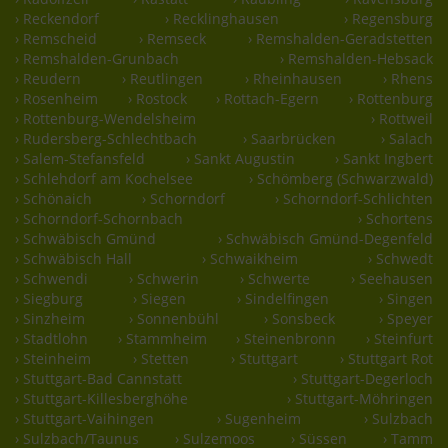
› Reckendorf
› Recklinghausen
› Regensburg
› Remscheid
› Remseck
› Remshalden-Geradstetten
› Remshalden-Grunbach
› Remshalden-Hebsack
› Reudern
› Reutlingen
› Rheinhausen
› Rhens
› Rosenheim
› Rostock
› Rottach-Egern
› Rottenburg
› Rottenburg-Wendelsheim
› Rottweil
› Rudersberg-Schlechtbach
› Saarbrücken
› Salach
› Salem-Stefansfeld
› Sankt Augustin
› Sankt Ingbert
› Schlehdorf am Kochelsee
› Schömberg (Schwarzwald)
› Schönaich
› Schorndorf
› Schorndorf-Schlichten
› Schorndorf-Schornbach
› Schortens
› Schwäbisch Gmünd
› Schwäbisch Gmünd-Degenfeld
› Schwäbisch Hall
› Schwaikheim
› Schwedt
› Schwendi
› Schwerin
› Schwerte
› Seehausen
› Siegburg
› Siegen
› Sindelfingen
› Singen
› Sinzheim
› Sonnenbühl
› Sonsbeck
› Speyer
› Stadtlohn
› Stammheim
› Steinenbronn
› Steinfurt
› Steinheim
› Stetten
› Stuttgart
› Stuttgart Rot
› Stuttgart-Bad Cannstatt
› Stuttgart-Degerloch
› Stuttgart-Killesberghöhe
› Stuttgart-Möhringen
› Stuttgart-Vaihingen
› Sugenheim
› Sulzbach
› Sulzbach/Taunus
› Sulzemoos
› Süssen
› Tamm