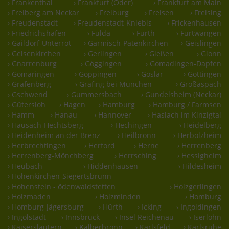
› Frankenthal
› Frankfurt (Oder)
› Frankfurt am Main
› Freiberg am Neckar
› Freiburg
› Freisen
› Freising
› Freudenstadt
› Freudenstadt-Kniebis
› Frickenhausen
› Friedrichshafen
› Fulda
› Fürth
› Furtwangen
› Gaildorf-Unterrot
› Garmisch-Patenkirchen
› Geislingen
› Gelsenkirchen
› Gerlingen
› Gießen
› Glonn
› Gnarrenburg
› Göggingen
› Gomadingen-Dapfen
› Gomaringen
› Göppingen
› Goslar
› Göttingen
› Grafenberg
› Grafing bei München
› Großaspach
› Gschwend
› Gummersbach
› Gundelsheim (Neckar)
› Gütersloh
› Hagen
› Hamburg
› Hamburg / Farmsen
› Hamm
› Hanau
› Hannover
› Haslach im Kinzigtal
› Hausach-Hechtsberg
› Hechingen
› Heidelberg
› Heidenheim an der Brenz
› Heilbronn
› Herbolzheim
› Herbrechtingen
› Herford
› Herne
› Herrenberg
› Herrenberg-Mönchberg
› Herrsching
› Hessigheim
› Heubach
› Hiddenhausen
› Hildesheim
› Höhenkirchen-Siegertsbrunn
› Hohenstein - ödenwaldstetten
› Holzgerlingen
› Holzmaden
› Holzminden
› Homburg
› Homburg-Jägersburg
› Hürth
› Icking
› Ingoldingen
› Ingolstadt
› Innsbruck
› Insel Reichenau
› Iserlohn
› Kaiserslautern
› Kälberbronn
› Karlsfeld
› Karlsruhe