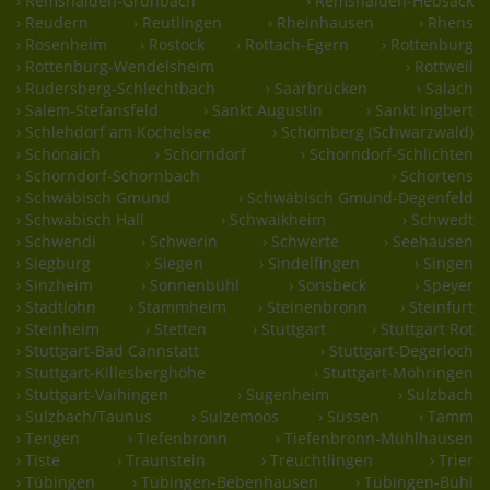
› Remshalden-Grunbach
› Remshalden-Hebsack
› Reudern
› Reutlingen
› Rheinhausen
› Rhens
› Rosenheim
› Rostock
› Rottach-Egern
› Rottenburg
› Rottenburg-Wendelsheim
› Rottweil
› Rudersberg-Schlechtbach
› Saarbrücken
› Salach
› Salem-Stefansfeld
› Sankt Augustin
› Sankt Ingbert
› Schlehdorf am Kochelsee
› Schömberg (Schwarzwald)
› Schönaich
› Schorndorf
› Schorndorf-Schlichten
› Schorndorf-Schornbach
› Schortens
› Schwäbisch Gmünd
› Schwäbisch Gmünd-Degenfeld
› Schwäbisch Hall
› Schwaikheim
› Schwedt
› Schwendi
› Schwerin
› Schwerte
› Seehausen
› Siegburg
› Siegen
› Sindelfingen
› Singen
› Sinzheim
› Sonnenbühl
› Sonsbeck
› Speyer
› Stadtlohn
› Stammheim
› Steinenbronn
› Steinfurt
› Steinheim
› Stetten
› Stuttgart
› Stuttgart Rot
› Stuttgart-Bad Cannstatt
› Stuttgart-Degerloch
› Stuttgart-Killesberghöhe
› Stuttgart-Möhringen
› Stuttgart-Vaihingen
› Sugenheim
› Sulzbach
› Sulzbach/Taunus
› Sulzemoos
› Süssen
› Tamm
› Tengen
› Tiefenbronn
› Tiefenbronn-Mühlhausen
› Tiste
› Traunstein
› Treuchtlingen
› Trier
› Tübingen
› Tübingen-Bebenhausen
› Tübingen-Bühl