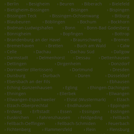
› Berlin
› Besigheim
› Beuren
› Biberach
› Bielefeld
› Bietigheim-Bissingen
› Bisingen
› Bispingen
› Bissingen Teck
› Bissingen-Ochsenwang
› Bitburg
› Blaubeuren
› Böblingen
› Bochum
› Bockhorn
› Bodman-Ludwigshafen
› Bonn
› Bonn-Bad Godesberg
› Bönnigheim
› Bopfingen
› Bottrop
› Brandenburg an der Havel
› Braunschweig
› Bremen
› Bremerhaven
› Bretten
› Buch am Wald
› Calw
› Celle
› Dachau
› Dachau Süd
› Dallgow
› Darmstadt
› Delmenhorst
› Dessau
› Dettenhausen
› Dettingen
› Dirgenheim
› Donzdorf
› Dornweiler (Illertissen)
› Dortmund
› Dresden
› Duisburg
› Durbach
› Düren
› Düsseldorf
› Ebersbach an der Fils
› Ebhausen
› Eching-Günzenhausen
› Egling
› Ehingen-Dächingen
› Ehningen
› Ellerbek
› Ellwangen
› Ellwangen-Espachweiler
› Elstal (Wustermark)
› Elzach
› Elzach-Oberprechtal
› Endlhausen
› Eppingen
› Erdweg
› Erftstadt
› Essen
› Essingen
› Esslingen
› Euskirchen
› Fahrenzhausen
› Feldgeding
› Fellbach
› Fellbach-Oeffingen
› Fellbach-Schmiden
› Feuerbach
› Fichtenberg
› Flammersfeld
› Flein
› Flensburg