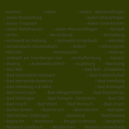
› Aachen
› Aalen
› Aalen - Wasseralfingen
› Aalen-Brastelburg
› Aalen-Oberalfingen
› Aalen-Treppach
› Aalen-Unterkochen
› Aalen-Waldhausen
› Aalen-Wasseralfingen
› Abstadt
› Ahlen
› Ahrensburg
› Aichelberg
› Aichwald-Aichelberg
› Aichwald-Schanbach
› Albstadt
› Allmersbach-Heutensbach
› Altdorf
› Althengstett
› Althütte
› Altomünster
› Alzenau
› Ambach am Starnberger See
› Aschaffenburg
› Aspach
› Asperg
› Auenwald-Däfern
› Augsburg
› Backnang
› Bad Boll
› Bad Boll - Eckwälden
› Bad Ditzenbach-Gosbach
› Bad Friedrichshall
› Bad Herrenalb-Rotensol
› Bad Homburg
› Bad Homburg v.d.Höhe
› Bad Kissingen
› Bad Kreuznach
› Bad Mergentheim
› Bad Rippoldsau
› Bad Säckingen
› Bad Teinach - Zavelstein
› Bad Tölz
› Bad Urach
› Bad Vilbel
› Bad Wurzach
› Bad-Urach
› Baden-Baden
› Baierbrunn
› Baiersbronn
› Balingen
› Ballrechten-Dottingen
› Bamberg
› Bartholomä
› Bayreuth
› Bensheim
› Bergen-Enkheim
› Bergheim
› Bergisch Gladbach
› Bergkirchen
› Berglen-Lehnenberg