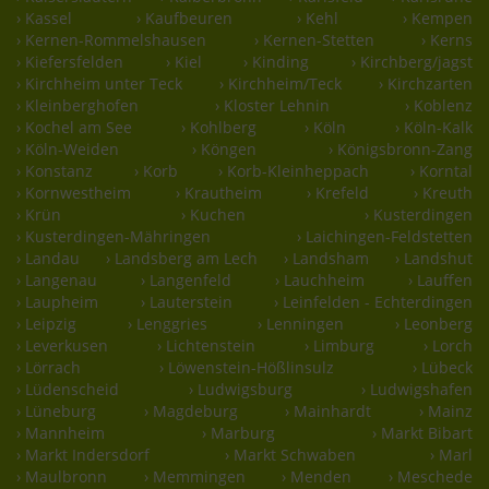
› Kassel
› Kaufbeuren
› Kehl
› Kempen
› Kernen-Rommelshausen
› Kernen-Stetten
› Kerns
› Kiefersfelden
› Kiel
› Kinding
› Kirchberg/jagst
› Kirchheim unter Teck
› Kirchheim/Teck
› Kirchzarten
› Kleinberghofen
› Kloster Lehnin
› Koblenz
› Kochel am See
› Kohlberg
› Köln
› Köln-Kalk
› Köln-Weiden
› Köngen
› Königsbronn-Zang
› Konstanz
› Korb
› Korb-Kleinheppach
› Korntal
› Kornwestheim
› Krautheim
› Krefeld
› Kreuth
› Krün
› Kuchen
› Kusterdingen
› Kusterdingen-Mähringen
› Laichingen-Feldstetten
› Landau
› Landsberg am Lech
› Landsham
› Landshut
› Langenau
› Langenfeld
› Lauchheim
› Lauffen
› Laupheim
› Lauterstein
› Leinfelden - Echterdingen
› Leipzig
› Lenggries
› Lenningen
› Leonberg
› Leverkusen
› Lichtenstein
› Limburg
› Lorch
› Lörrach
› Löwenstein-Hößlinsulz
› Lübeck
› Lüdenscheid
› Ludwigsburg
› Ludwigshafen
› Lüneburg
› Magdeburg
› Mainhardt
› Mainz
› Mannheim
› Marburg
› Markt Bibart
› Markt Indersdorf
› Markt Schwaben
› Marl
› Maulbronn
› Memmingen
› Menden
› Meschede