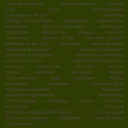
› Tübingen-Hagelloch
› Tübingen-Lustnau
› Tutzing
› Ulm
› Unna
› Unterammergau
› Vaihingen an der Enz
› Viernheim
› Villingen-Schwenningen
› Villingendorf
› Wackersberg
› Waiblingen
› Waldachtal-Salzstetten
› Waldenbuch
› Waldstetten
› Walzbachtal
› Wangen
› Warstein
› Wasenberg
› Weiden i. d. OPf
› Weil im Schönbuch
› Weilheim an der Teck
› Weinstadt
› Weinstadt-Baach
› Weinstadt-Beutelsbach
› Weinstadt-Endersbach
› Weinstadt-Großheppach
› Weinstadt-Gundelsbach
› Weinstadt-Schnait
› Weinstadt-Strümpfelbach
› Weissach
› Weiterstadt
› Welzheim
› Wernau
› Werne
› Wertheim
› Westerland
› Wetzlar
› Wiedenzhausen
› Wien
› Wiesbaden
› Wildau
› Wimsheim
› Winnenden
› Winnenden-Bürg
› Winnenden-Hanweiler
› Winterbach
› Winterbach-Manolzweiler
› Wolfenbüttel
› Wolfratshausen
› Wolfsburg
› Worms
› Wörthsee
› Wuppertal
› Würzburg
› Wust (Brandenburg an der Havel)
› Zazenhausen
› Zell unter Aichelberg
› Zipplingen
› Zons am Rhein
› Zuffenhausen