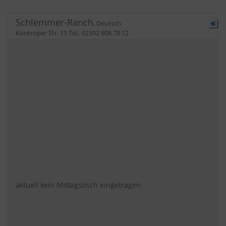
Schlemmer-Ranch
,
Deutsch
Küntroper Str. 15
Tel.:
02392 808 78 12
aktuell kein Mittagstisch eingetragen