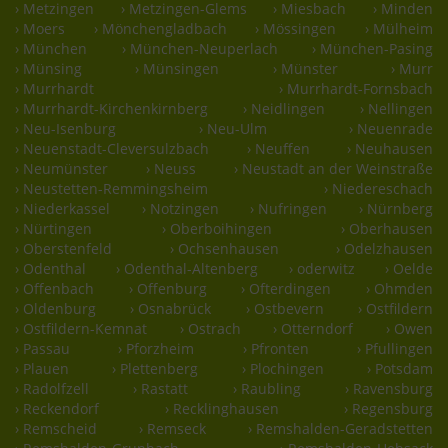
› Metzingen
› Metzingen-Glems
› Miesbach
› Minden
› Moers
› Mönchengladbach
› Mössingen
› Mülheim
› München
› München-Neuperlach
› München-Pasing
› Münsing
› Münsingen
› Münster
› Murr
› Murrhardt
› Murrhardt-Fornsbach
› Murrhardt-Kirchenkirnberg
› Neidlingen
› Nellingen
› Neu-Isenburg
› Neu-Ulm
› Neuenrade
› Neuenstadt-Cleversulzbach
› Neuffen
› Neuhausen
› Neumünster
› Neuss
› Neustadt an der Weinstraße
› Neustetten-Remmingsheim
› Niedereschach
› Niederkassel
› Notzingen
› Nufringen
› Nürnberg
› Nürtingen
› Oberboihingen
› Oberhausen
› Oberstenfeld
› Ochsenhausen
› Odelzhausen
› Odenthal
› Odenthal-Altenberg
› oderwitz
› Oelde
› Offenbach
› Offenburg
› Ofterdingen
› Ohmden
› Oldenburg
› Osnabrück
› Ostbevern
› Ostfildern
› Ostfildern-Kemnat
› Ostrach
› Otterndorf
› Owen
› Passau
› Pforzheim
› Pfronten
› Pfullingen
› Plauen
› Plettenberg
› Plochingen
› Potsdam
› Radolfzell
› Rastatt
› Raubling
› Ravensburg
› Reckendorf
› Recklinghausen
› Regensburg
› Remscheid
› Remseck
› Remshalden-Geradstetten