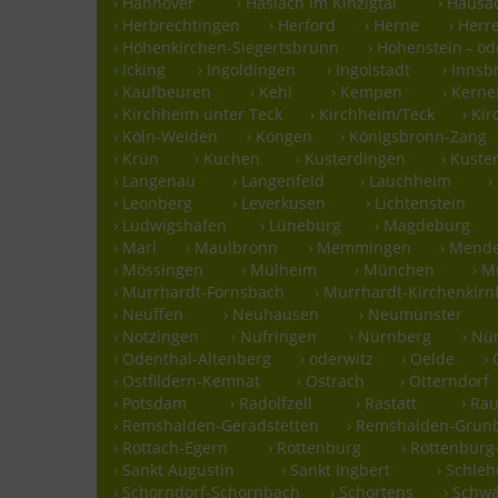
› Hannover
› Haslach im Kinzigtal
› Hausa
› Herbrechtingen
› Herford
› Herne
› Herr
› Höhenkirchen-Siegertsbrunn
› Hohenstein - ö
› Icking
› Ingoldingen
› Ingolstadt
› Innsb
› Kaufbeuren
› Kehl
› Kempen
› Kern
› Kirchheim unter Teck
› Kirchheim/Teck
› Ki
› Köln-Weiden
› Köngen
› Königsbronn-Zang
› Krün
› Kuchen
› Kusterdingen
› Kust
› Langenau
› Langenfeld
› Lauchheim
›
› Leonberg
› Leverkusen
› Lichtenstein
› Ludwigshafen
› Lüneburg
› Magdeburg
› Marl
› Maulbronn
› Memmingen
› Mend
› Mössingen
› Mülheim
› München
› 
› Murrhardt-Fornsbach
› Murrhardt-Kirchenkirn
› Neuffen
› Neuhausen
› Neumünster
› Notzingen
› Nufringen
› Nürnberg
› Nü
› Odenthal-Altenberg
› oderwitz
› Oelde
›
› Ostfildern-Kemnat
› Ostrach
› Otterndorf
› Potsdam
› Radolfzell
› Rastatt
› Ra
› Remshalden-Geradstetten
› Remshalden-Grun
› Rottach-Egern
› Rottenburg
› Rottenbur
› Sankt Augustin
› Sankt Ingbert
› Schle
› Schorndorf-Schornbach
› Schortens
› Schw