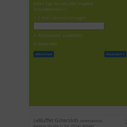
Jeden Tag das aktuelle Angebot
So funktioniert es:
1. E-Mail-Adresse eintragen
2. Restaurants auswählen
3. Absenden
LeBuffet Gütersloh
,
International
Berliner Straße 21
Tel.:
05241 865497