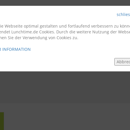
schlie
Firmenkunden
Gastro
e Webseite optimal gestalten und fortlaufend verbessern zu könn
endet Lunchtime.de Cookies. Durch die weitere Nutzung der Webse
men Sie der Verwendung von Cookies zu.
 INFORMATION
Abbre