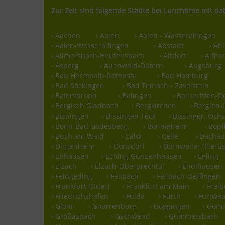
Zur Zeit sind folgende Städte bei Lunchtime mit da
› Aachen
› Aalen
› Aalen - Wasseralfingen
› Aalen-Wasseralfingen
› Abstadt
› Ah
› Allmersbach-Heutensbach
› Altdorf
› Althe
› Asperg
› Auenwald-Däfern
› Augsburg
› Bad Herrenalb-Rotensol
› Bad Homburg
› Bad Säckingen
› Bad Teinach - Zavelstein
› Baiersbronn
› Balingen
› Ballrechten-D
› Bergisch Gladbach
› Bergkirchen
› Berglen
› Bispingen
› Bissingen Teck
› Bissingen-Oc
› Bonn-Bad Godesberg
› Bönnigheim
› Bopf
› Buch am Wald
› Calw
› Celle
› Dacha
› Dirgenheim
› Donzdorf
› Dornweiler (Illerti
› Ebhausen
› Eching-Günzenhausen
› Egling
› Elzach
› Elzach-Oberprechtal
› Endlhausen
› Feldgeding
› Fellbach
› Fellbach-Oeffingen
› Frankfurt (Oder)
› Frankfurt am Main
› Frei
› Friedrichshafen
› Fulda
› Fürth
› Furtwa
› Glonn
› Gnarrenburg
› Göggingen
› Gom
› Großaspach
› Gschwend
› Gummersbach