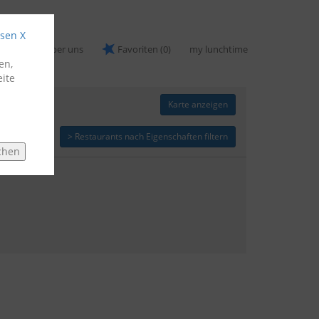
ssen X
nomen
Über uns
Favoriten
(0)
my lunchtime
en,
ite
Karte anzeigen
> Restaurants nach Eigenschaften filtern
chen