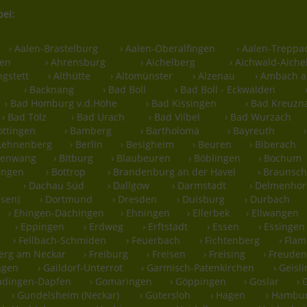
bei:
› Aalen-Brastelburg
› Aalen-Oberalfingen
› Aalen-Treppa
len
› Ahrensburg
› Aichelberg
› Aichwald-Aiche
ngstett
› Althütte
› Altomünster
› Alzenau
› Ambach a
› Backnang
› Bad Boll
› Bad Boll - Eckwälden
› Bad Homburg v.d.Höhe
› Bad Kissingen
› Bad Kreuzn
› Bad Tölz
› Bad Urach
› Bad Vilbel
› Bad Wurzach
ottingen
› Bamberg
› Bartholomä
› Bayreuth
-Lehnenberg
› Berlin
› Besigheim
› Beuren
› Biberach
hsenwang
› Bitburg
› Blaubeuren
› Böblingen
› Bochum
ingen
› Bottrop
› Brandenburg an der Havel
› Braunsc
u
› Dachau Süd
› Dallgow
› Darmstadt
› Delmenhor
ssen)
› Dortmund
› Dresden
› Duisburg
› Durbach
› Ehingen-Dächingen
› Ehningen
› Ellerbek
› Ellwangen
› Eppingen
› Erdweg
› Erftstadt
› Essen
› Essingen
› Fellbach-Schmiden
› Feuerbach
› Fichtenberg
› Fla
berg am Neckar
› Freiburg
› Freisen
› Freising
› Freuden
ngen
› Gaildorf-Unterrot
› Garmisch-Patenkirchen
› Geisl
adingen-Dapfen
› Gomaringen
› Göppingen
› Goslar
› 
› Gundelsheim (Neckar)
› Gütersloh
› Hagen
› Hambu