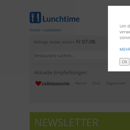
Um di
Home
>
Gütersloh
verw
stim
Fr 07.08.
Mittags lecker essen:
MEHR
Ok
Aktuelle Empfehlungen
Lieblingsgerichte
Fleisch
Fisch
Vegetarisch
NEWSLETTER