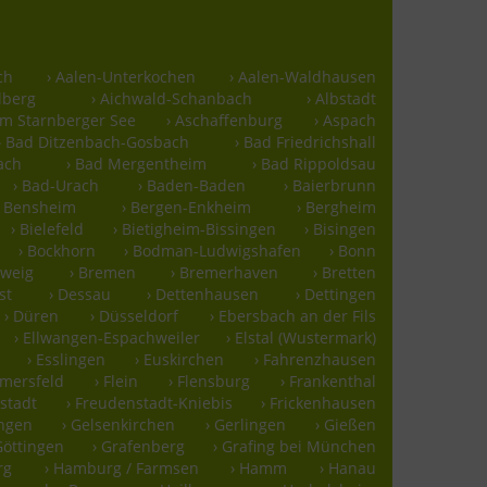
ch
› Aalen-Unterkochen
› Aalen-Waldhausen
lberg
› Aichwald-Schanbach
› Albstadt
m Starnberger See
› Aschaffenburg
› Aspach
› Bad Ditzenbach-Gosbach
› Bad Friedrichshall
ach
› Bad Mergentheim
› Bad Rippoldsau
› Bad-Urach
› Baden-Baden
› Baierbrunn
› Bensheim
› Bergen-Enkheim
› Bergheim
› Bielefeld
› Bietigheim-Bissingen
› Bisingen
› Bockhorn
› Bodman-Ludwigshafen
› Bonn
hweig
› Bremen
› Bremerhaven
› Bretten
st
› Dessau
› Dettenhausen
› Dettingen
› Düren
› Düsseldorf
› Ebersbach an der Fils
› Ellwangen-Espachweiler
› Elstal (Wustermark)
› Esslingen
› Euskirchen
› Fahrenzhausen
mmersfeld
› Flein
› Flensburg
› Frankenthal
stadt
› Freudenstadt-Kniebis
› Frickenhausen
ingen
› Gelsenkirchen
› Gerlingen
› Gießen
Göttingen
› Grafenberg
› Grafing bei München
rg
› Hamburg / Farmsen
› Hamm
› Hanau