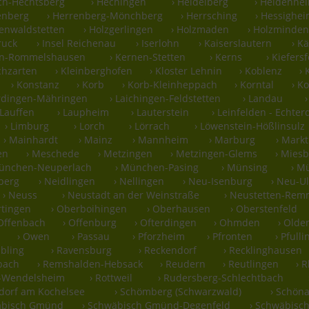
ch-Hechtsberg
› Hechingen
› Heidelberg
› Heidenhe
enberg
› Herrenberg-Mönchberg
› Herrsching
› Hessighe
denwaldstetten
› Holzgerlingen
› Holzmaden
› Holzminden
ruck
› Insel Reichenau
› Iserlohn
› Kaiserslautern
› K
en-Rommelshausen
› Kernen-Stetten
› Kerns
› Kiefers
rchzarten
› Kleinberghofen
› Kloster Lehnin
› Koblenz
›
› Konstanz
› Korb
› Korb-Kleinheppach
› Korntal
› K
erdingen-Mähringen
› Laichingen-Feldstetten
› Landau
 Lauffen
› Laupheim
› Lauterstein
› Leinfelden - Echte
› Limburg
› Lorch
› Lörrach
› Löwenstein-Hößlinsulz
› Mainhardt
› Mainz
› Mannheim
› Marburg
› Markt
en
› Meschede
› Metzingen
› Metzingen-Glems
› Mies
München-Neuperlach
› München-Pasing
› Münsing
› M
berg
› Neidlingen
› Nellingen
› Neu-Isenburg
› Neu-U
› Neuss
› Neustadt an der Weinstraße
› Neustetten-Re
rtingen
› Oberboihingen
› Oberhausen
› Oberstenfeld
 Offenbach
› Offenburg
› Ofterdingen
› Ohmden
› Olde
› Owen
› Passau
› Pforzheim
› Pfronten
› Pfull
ubling
› Ravensburg
› Reckendorf
› Recklinghausen
bach
› Remshalden-Hebsack
› Reudern
› Reutlingen
› 
g-Wendelsheim
› Rottweil
› Rudersberg-Schlechtbach
hdorf am Kochelsee
› Schömberg (Schwarzwald)
› Schöna
äbisch Gmünd
› Schwäbisch Gmünd-Degenfeld
› Schwäbisch