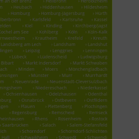
im an der Brenz
› Heilbronn
› Herbolzheim
im
› Heubach
› Hiddenhausen
› Hildesheim
› Homburg
› Homburg-Jägersburg
› Hürth
älberbronn
› Karlsfeld
› Karlsruhe
› Kassel
felden
› Kiel
› Kinding
› Kirchberg/jagst
 Kochel am See
› Kohlberg
› Köln
› Köln-Kalk
ornwestheim
› Krautheim
› Krefeld
› Kreuth
› Landsberg am Lech
› Landsham
› Landshut
rdingen
› Leipzig
› Lenggries
› Lenningen
› Lübeck
› Lüdenscheid
› Ludwigsburg
 Bibart
› Markt Indersdorf
› Markt Schwaben
bach
› Minden
› Moers
› Mönchengladbach
ünsingen
› Münster
› Murr
› Murrhardt
lm
› Neuenrade
› Neuenstadt-Cleversulzbach
mmingsheim
› Niedereschach
› Niederkassel
› Ochsenhausen
› Odelzhausen
› Odenthal
nburg
› Osnabrück
› Ostbevern
› Ostfildern
ingen
› Plauen
› Plettenberg
› Plochingen
› Regensburg
› Remscheid
› Remseck
Rheinhausen
› Rhens
› Rosenheim
› Rostock
› Saarbrücken
› Salach
› Salem-Stefansfeld
ich
› Schorndorf
› Schorndorf-Schlichten
 Hall
› Schwaikheim
› Schwedt
› Schwendi