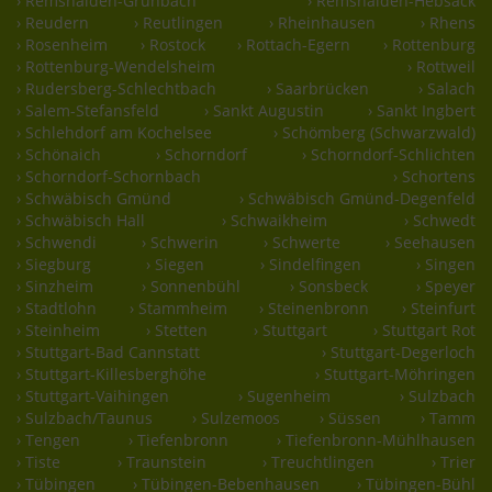
› Remshalden-Grunbach
› Remshalden-Hebsack
› Reudern
› Reutlingen
› Rheinhausen
› Rhens
› Rosenheim
› Rostock
› Rottach-Egern
› Rottenburg
› Rottenburg-Wendelsheim
› Rottweil
› Rudersberg-Schlechtbach
› Saarbrücken
› Salach
› Salem-Stefansfeld
› Sankt Augustin
› Sankt Ingbert
› Schlehdorf am Kochelsee
› Schömberg (Schwarzwald)
› Schönaich
› Schorndorf
› Schorndorf-Schlichten
› Schorndorf-Schornbach
› Schortens
› Schwäbisch Gmünd
› Schwäbisch Gmünd-Degenfeld
› Schwäbisch Hall
› Schwaikheim
› Schwedt
› Schwendi
› Schwerin
› Schwerte
› Seehausen
› Siegburg
› Siegen
› Sindelfingen
› Singen
› Sinzheim
› Sonnenbühl
› Sonsbeck
› Speyer
› Stadtlohn
› Stammheim
› Steinenbronn
› Steinfurt
› Steinheim
› Stetten
› Stuttgart
› Stuttgart Rot
› Stuttgart-Bad Cannstatt
› Stuttgart-Degerloch
› Stuttgart-Killesberghöhe
› Stuttgart-Möhringen
› Stuttgart-Vaihingen
› Sugenheim
› Sulzbach
› Sulzbach/Taunus
› Sulzemoos
› Süssen
› Tamm
› Tengen
› Tiefenbronn
› Tiefenbronn-Mühlhausen
› Tiste
› Traunstein
› Treuchtlingen
› Trier
› Tübingen
› Tübingen-Bebenhausen
› Tübingen-Bühl