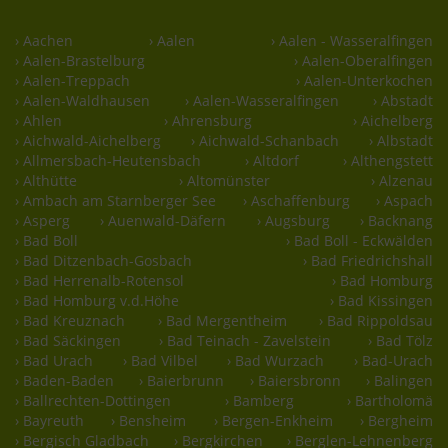
› Aachen
› Aalen
› Aalen - Wasseralfingen
› Aalen-Brastelburg
› Aalen-Oberalfingen
› Aalen-Treppach
› Aalen-Unterkochen
› Aalen-Waldhausen
› Aalen-Wasseralfingen
› Abstadt
› Ahlen
› Ahrensburg
› Aichelberg
› Aichwald-Aichelberg
› Aichwald-Schanbach
› Albstadt
› Allmersbach-Heutensbach
› Altdorf
› Althengstett
› Althütte
› Altomünster
› Alzenau
› Ambach am Starnberger See
› Aschaffenburg
› Aspach
› Asperg
› Auenwald-Däfern
› Augsburg
› Backnang
› Bad Boll
› Bad Boll - Eckwälden
› Bad Ditzenbach-Gosbach
› Bad Friedrichshall
› Bad Herrenalb-Rotensol
› Bad Homburg
› Bad Homburg v.d.Höhe
› Bad Kissingen
› Bad Kreuznach
› Bad Mergentheim
› Bad Rippoldsau
› Bad Säckingen
› Bad Teinach - Zavelstein
› Bad Tölz
› Bad Urach
› Bad Vilbel
› Bad Wurzach
› Bad-Urach
› Baden-Baden
› Baierbrunn
› Baiersbronn
› Balingen
› Ballrechten-Dottingen
› Bamberg
› Bartholomä
› Bayreuth
› Bensheim
› Bergen-Enkheim
› Bergheim
› Bergisch Gladbach
› Bergkirchen
› Berglen-Lehnenberg