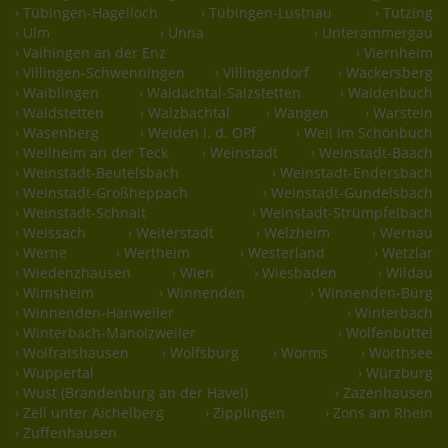
› Tübingen-Hagelloch
› Tübingen-Lustnau
› Tutzing
› Ulm
› Unna
› Unterammergau
› Vaihingen an der Enz
› Viernheim
› Villingen-Schwenningen
› Villingendorf
› Wackersberg
› Waiblingen
› Waldachtal-Salzstetten
› Waldenbuch
› Waldstetten
› Walzbachtal
› Wangen
› Warstein
› Wasenberg
› Weiden i. d. OPf
› Weil im Schönbuch
› Weilheim an der Teck
› Weinstadt
› Weinstadt-Baach
› Weinstadt-Beutelsbach
› Weinstadt-Endersbach
› Weinstadt-Großheppach
› Weinstadt-Gundelsbach
› Weinstadt-Schnait
› Weinstadt-Strümpfelbach
› Weissach
› Weiterstadt
› Welzheim
› Wernau
› Werne
› Wertheim
› Westerland
› Wetzlar
› Wiedenzhausen
› Wien
› Wiesbaden
› Wildau
› Wimsheim
› Winnenden
› Winnenden-Bürg
› Winnenden-Hanweiler
› Winterbach
› Winterbach-Manolzweiler
› Wolfenbüttel
› Wolfratshausen
› Wolfsburg
› Worms
› Wörthsee
› Wuppertal
› Würzburg
› Wust (Brandenburg an der Havel)
› Zazenhausen
› Zell unter Aichelberg
› Zipplingen
› Zons am Rhein
› Zuffenhausen