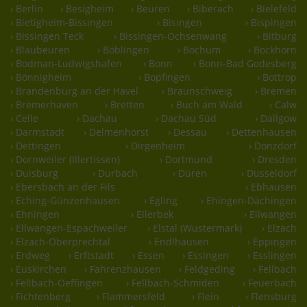
› Berlin
› Besigheim
› Beuren
› Biberach
› Bielefeld
› Bietigheim-Bissingen
› Bisingen
› Bispingen
› Bissingen Teck
› Bissingen-Ochsenwang
› Bitburg
› Blaubeuren
› Böblingen
› Bochum
› Bockhorn
› Bodman-Ludwigshafen
› Bonn
› Bonn-Bad Godesberg
› Bönnigheim
› Bopfingen
› Bottrop
› Brandenburg an der Havel
› Braunschweig
› Bremen
› Bremerhaven
› Bretten
› Buch am Wald
› Calw
› Celle
› Dachau
› Dachau Süd
› Dallgow
› Darmstadt
› Delmenhorst
› Dessau
› Dettenhausen
› Dettingen
› Dirgenheim
› Donzdorf
› Dornweiler (Illertissen)
› Dortmund
› Dresden
› Duisburg
› Durbach
› Düren
› Düsseldorf
› Ebersbach an der Fils
› Ebhausen
› Eching-Günzenhausen
› Egling
› Ehingen-Dächingen
› Ehningen
› Ellerbek
› Ellwangen
› Ellwangen-Espachweiler
› Elstal (Wustermark)
› Elzach
› Elzach-Oberprechtal
› Endlhausen
› Eppingen
› Erdweg
› Erftstadt
› Essen
› Essingen
› Esslingen
› Euskirchen
› Fahrenzhausen
› Feldgeding
› Fellbach
› Fellbach-Oeffingen
› Fellbach-Schmiden
› Feuerbach
› Fichtenberg
› Flammersfeld
› Flein
› Flensburg