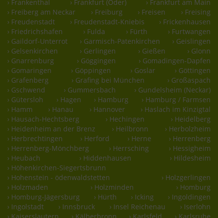
› Frankenthal
› Frankfurt (Oder)
› Frankfurt am Main
› Freiberg am Neckar
› Freiburg
› Freisen
› Freising
› Freudenstadt
› Freudenstadt-Kniebis
› Frickenhausen
› Friedrichshafen
› Fulda
› Fürth
› Furtwangen
› Gaildorf-Unterrot
› Garmisch-Patenkirchen
› Geislingen
› Gelsenkirchen
› Gerlingen
› Gießen
› Glonn
› Gnarrenburg
› Göggingen
› Gomadingen-Dapfen
› Gomaringen
› Göppingen
› Goslar
› Göttingen
› Grafenberg
› Grafing bei München
› Großaspach
› Gschwend
› Gummersbach
› Gundelsheim (Neckar)
› Gütersloh
› Hagen
› Hamburg
› Hamburg / Farmsen
› Hamm
› Hanau
› Hannover
› Haslach im Kinzigtal
› Hausach-Hechtsberg
› Hechingen
› Heidelberg
› Heidenheim an der Brenz
› Heilbronn
› Herbolzheim
› Herbrechtingen
› Herford
› Herne
› Herrenberg
› Herrenberg-Mönchberg
› Herrsching
› Hessigheim
› Heubach
› Hiddenhausen
› Hildesheim
› Höhenkirchen-Siegertsbrunn
› Hohenstein - ödenwaldstetten
› Holzgerlingen
› Holzmaden
› Holzminden
› Homburg
› Homburg-Jägersburg
› Hürth
› Icking
› Ingoldingen
› Ingolstadt
› Innsbruck
› Insel Reichenau
› Iserlohn
› Kaiserslautern
› Kälberbronn
› Karlsfeld
› Karlsruhe