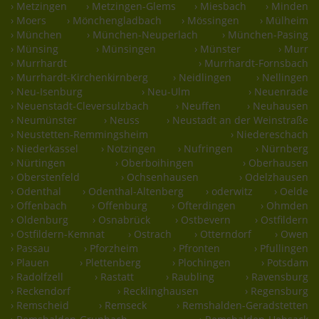
› Metzingen
› Metzingen-Glems
› Miesbach
› Minden
› Moers
› Mönchengladbach
› Mössingen
› Mülheim
› München
› München-Neuperlach
› München-Pasing
› Münsing
› Münsingen
› Münster
› Murr
› Murrhardt
› Murrhardt-Fornsbach
› Murrhardt-Kirchenkirnberg
› Neidlingen
› Nellingen
› Neu-Isenburg
› Neu-Ulm
› Neuenrade
› Neuenstadt-Cleversulzbach
› Neuffen
› Neuhausen
› Neumünster
› Neuss
› Neustadt an der Weinstraße
› Neustetten-Remmingsheim
› Niedereschach
› Niederkassel
› Notzingen
› Nufringen
› Nürnberg
› Nürtingen
› Oberboihingen
› Oberhausen
› Oberstenfeld
› Ochsenhausen
› Odelzhausen
› Odenthal
› Odenthal-Altenberg
› oderwitz
› Oelde
› Offenbach
› Offenburg
› Ofterdingen
› Ohmden
› Oldenburg
› Osnabrück
› Ostbevern
› Ostfildern
› Ostfildern-Kemnat
› Ostrach
› Otterndorf
› Owen
› Passau
› Pforzheim
› Pfronten
› Pfullingen
› Plauen
› Plettenberg
› Plochingen
› Potsdam
› Radolfzell
› Rastatt
› Raubling
› Ravensburg
› Reckendorf
› Recklinghausen
› Regensburg
› Remscheid
› Remseck
› Remshalden-Geradstetten