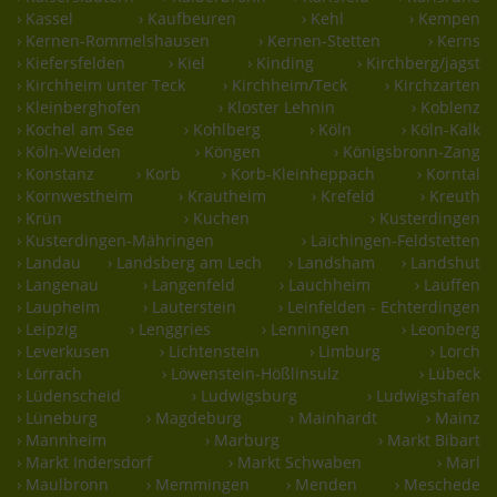
› Kassel
› Kaufbeuren
› Kehl
› Kempen
› Kernen-Rommelshausen
› Kernen-Stetten
› Kerns
› Kiefersfelden
› Kiel
› Kinding
› Kirchberg/jagst
› Kirchheim unter Teck
› Kirchheim/Teck
› Kirchzarten
› Kleinberghofen
› Kloster Lehnin
› Koblenz
› Kochel am See
› Kohlberg
› Köln
› Köln-Kalk
› Köln-Weiden
› Köngen
› Königsbronn-Zang
› Konstanz
› Korb
› Korb-Kleinheppach
› Korntal
› Kornwestheim
› Krautheim
› Krefeld
› Kreuth
› Krün
› Kuchen
› Kusterdingen
› Kusterdingen-Mähringen
› Laichingen-Feldstetten
› Landau
› Landsberg am Lech
› Landsham
› Landshut
› Langenau
› Langenfeld
› Lauchheim
› Lauffen
› Laupheim
› Lauterstein
› Leinfelden - Echterdingen
› Leipzig
› Lenggries
› Lenningen
› Leonberg
› Leverkusen
› Lichtenstein
› Limburg
› Lorch
› Lörrach
› Löwenstein-Hößlinsulz
› Lübeck
› Lüdenscheid
› Ludwigsburg
› Ludwigshafen
› Lüneburg
› Magdeburg
› Mainhardt
› Mainz
› Mannheim
› Marburg
› Markt Bibart
› Markt Indersdorf
› Markt Schwaben
› Marl
› Maulbronn
› Memmingen
› Menden
› Meschede