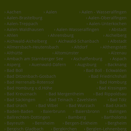
› Aachen
› Aalen
› Aalen - Wasseralfingen
› Aalen-Brastelburg
› Aalen-Oberalfingen
› Aalen-Treppach
› Aalen-Unterkochen
› Aalen-Waldhausen
› Aalen-Wasseralfingen
› Abstadt
› Ahlen
› Ahrensburg
› Aichelberg
› Aichwald-Aichelberg
› Aichwald-Schanbach
› Albstadt
› Allmersbach-Heutensbach
› Altdorf
› Althengstett
› Althütte
› Altomünster
› Alzenau
› Ambach am Starnberger See
› Aschaffenburg
› Aspach
› Asperg
› Auenwald-Däfern
› Augsburg
› Backnang
› Bad Boll
› Bad Boll - Eckwälden
› Bad Ditzenbach-Gosbach
› Bad Friedrichshall
› Bad Herrenalb-Rotensol
› Bad Homburg
› Bad Homburg v.d.Höhe
› Bad Kissingen
› Bad Kreuznach
› Bad Mergentheim
› Bad Rippoldsau
› Bad Säckingen
› Bad Teinach - Zavelstein
› Bad Tölz
› Bad Urach
› Bad Vilbel
› Bad Wurzach
› Bad-Urach
› Baden-Baden
› Baierbrunn
› Baiersbronn
› Balingen
› Ballrechten-Dottingen
› Bamberg
› Bartholomä
› Bayreuth
› Bensheim
› Bergen-Enkheim
› Bergheim
› Bergisch Gladbach
› Bergkirchen
› Berglen-Lehnenberg