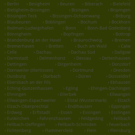
› Berlin
› Besigheim
› Beuren
› Biberach
› Bielefeld
› Bietigheim-Bissingen
› Bisingen
› Bispingen
› Bissingen Teck
› Bissingen-Ochsenwang
› Bitburg
› Blaubeuren
› Böblingen
› Bochum
› Bockhorn
› Bodman-Ludwigshafen
› Bonn
› Bonn-Bad Godesberg
› Bönnigheim
› Bopfingen
› Bottrop
› Brandenburg an der Havel
› Braunschweig
› Bremen
› Bremerhaven
› Bretten
› Buch am Wald
› Calw
› Celle
› Dachau
› Dachau Süd
› Dallgow
› Darmstadt
› Delmenhorst
› Dessau
› Dettenhausen
› Dettingen
› Dirgenheim
› Donzdorf
› Dornweiler (Illertissen)
› Dortmund
› Dresden
› Duisburg
› Durbach
› Düren
› Düsseldorf
› Ebersbach an der Fils
› Ebhausen
› Eching-Günzenhausen
› Egling
› Ehingen-Dächingen
› Ehningen
› Ellerbek
› Ellwangen
› Ellwangen-Espachweiler
› Elstal (Wustermark)
› Elzach
› Elzach-Oberprechtal
› Endlhausen
› Eppingen
› Erdweg
› Erftstadt
› Essen
› Essingen
› Esslingen
› Euskirchen
› Fahrenzhausen
› Feldgeding
› Fellbach
› Fellbach-Oeffingen
› Fellbach-Schmiden
› Feuerbach
› Fichtenberg
› Flammersfeld
› Flein
› Flensburg