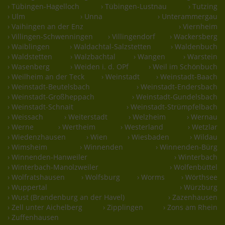
› Tübingen-Hagelloch
› Tübingen-Lustnau
› Tutzing
› Ulm
› Unna
› Unterammergau
› Vaihingen an der Enz
› Viernheim
› Villingen-Schwenningen
› Villingendorf
› Wackersberg
› Waiblingen
› Waldachtal-Salzstetten
› Waldenbuch
› Waldstetten
› Walzbachtal
› Wangen
› Warstein
› Wasenberg
› Weiden i. d. OPf
› Weil im Schönbuch
› Weilheim an der Teck
› Weinstadt
› Weinstadt-Baach
› Weinstadt-Beutelsbach
› Weinstadt-Endersbach
› Weinstadt-Großheppach
› Weinstadt-Gundelsbach
› Weinstadt-Schnait
› Weinstadt-Strümpfelbach
› Weissach
› Weiterstadt
› Welzheim
› Wernau
› Werne
› Wertheim
› Westerland
› Wetzlar
› Wiedenzhausen
› Wien
› Wiesbaden
› Wildau
› Wimsheim
› Winnenden
› Winnenden-Bürg
› Winnenden-Hanweiler
› Winterbach
› Winterbach-Manolzweiler
› Wolfenbüttel
› Wolfratshausen
› Wolfsburg
› Worms
› Wörthsee
› Wuppertal
› Würzburg
› Wust (Brandenburg an der Havel)
› Zazenhausen
› Zell unter Aichelberg
› Zipplingen
› Zons am Rhein
› Zuffenhausen