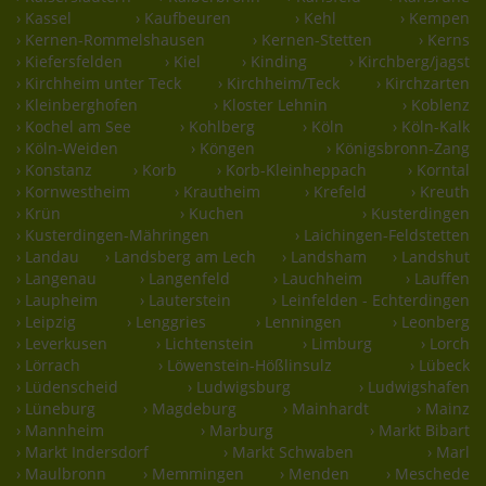
› Kassel
› Kaufbeuren
› Kehl
› Kempen
› Kernen-Rommelshausen
› Kernen-Stetten
› Kerns
› Kiefersfelden
› Kiel
› Kinding
› Kirchberg/jagst
› Kirchheim unter Teck
› Kirchheim/Teck
› Kirchzarten
› Kleinberghofen
› Kloster Lehnin
› Koblenz
› Kochel am See
› Kohlberg
› Köln
› Köln-Kalk
› Köln-Weiden
› Köngen
› Königsbronn-Zang
› Konstanz
› Korb
› Korb-Kleinheppach
› Korntal
› Kornwestheim
› Krautheim
› Krefeld
› Kreuth
› Krün
› Kuchen
› Kusterdingen
› Kusterdingen-Mähringen
› Laichingen-Feldstetten
› Landau
› Landsberg am Lech
› Landsham
› Landshut
› Langenau
› Langenfeld
› Lauchheim
› Lauffen
› Laupheim
› Lauterstein
› Leinfelden - Echterdingen
› Leipzig
› Lenggries
› Lenningen
› Leonberg
› Leverkusen
› Lichtenstein
› Limburg
› Lorch
› Lörrach
› Löwenstein-Hößlinsulz
› Lübeck
› Lüdenscheid
› Ludwigsburg
› Ludwigshafen
› Lüneburg
› Magdeburg
› Mainhardt
› Mainz
› Mannheim
› Marburg
› Markt Bibart
› Markt Indersdorf
› Markt Schwaben
› Marl
› Maulbronn
› Memmingen
› Menden
› Meschede