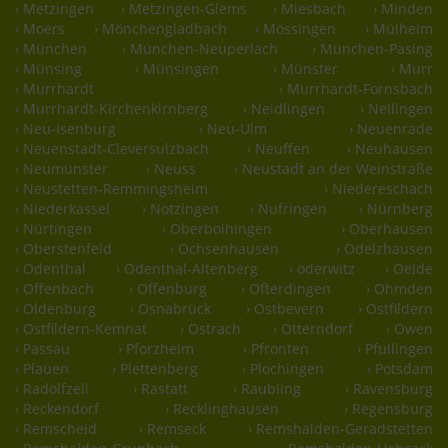
› Metzingen
› Metzingen-Glems
› Miesbach
› Minden
› Moers
› Mönchengladbach
› Mössingen
› Mülheim
› München
› München-Neuperlach
› München-Pasing
› Münsing
› Münsingen
› Münster
› Murr
› Murrhardt
› Murrhardt-Fornsbach
› Murrhardt-Kirchenkirnberg
› Neidlingen
› Nellingen
› Neu-Isenburg
› Neu-Ulm
› Neuenrade
› Neuenstadt-Cleversulzbach
› Neuffen
› Neuhausen
› Neumünster
› Neuss
› Neustadt an der Weinstraße
› Neustetten-Remmingsheim
› Niedereschach
› Niederkassel
› Notzingen
› Nufringen
› Nürnberg
› Nürtingen
› Oberboihingen
› Oberhausen
› Oberstenfeld
› Ochsenhausen
› Odelzhausen
› Odenthal
› Odenthal-Altenberg
› oderwitz
› Oelde
› Offenbach
› Offenburg
› Ofterdingen
› Ohmden
› Oldenburg
› Osnabrück
› Ostbevern
› Ostfildern
› Ostfildern-Kemnat
› Ostrach
› Otterndorf
› Owen
› Passau
› Pforzheim
› Pfronten
› Pfullingen
› Plauen
› Plettenberg
› Plochingen
› Potsdam
› Radolfzell
› Rastatt
› Raubling
› Ravensburg
› Reckendorf
› Recklinghausen
› Regensburg
› Remscheid
› Remseck
› Remshalden-Geradstetten