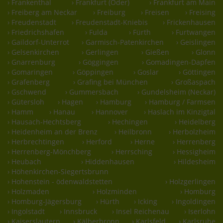
› Frankenthal
› Frankfurt (Oder)
› Frankfurt am Main
› Freiberg am Neckar
› Freiburg
› Freisen
› Freising
› Freudenstadt
› Freudenstadt-Kniebis
› Frickenhausen
› Friedrichshafen
› Fulda
› Fürth
› Furtwangen
› Gaildorf-Unterrot
› Garmisch-Patenkirchen
› Geislingen
› Gelsenkirchen
› Gerlingen
› Gießen
› Glonn
› Gnarrenburg
› Göggingen
› Gomadingen-Dapfen
› Gomaringen
› Göppingen
› Goslar
› Göttingen
› Grafenberg
› Grafing bei München
› Großaspach
› Gschwend
› Gummersbach
› Gundelsheim (Neckar)
› Gütersloh
› Hagen
› Hamburg
› Hamburg / Farmsen
› Hamm
› Hanau
› Hannover
› Haslach im Kinzigtal
› Hausach-Hechtsberg
› Hechingen
› Heidelberg
› Heidenheim an der Brenz
› Heilbronn
› Herbolzheim
› Herbrechtingen
› Herford
› Herne
› Herrenberg
› Herrenberg-Mönchberg
› Herrsching
› Hessigheim
› Heubach
› Hiddenhausen
› Hildesheim
› Höhenkirchen-Siegertsbrunn
› Hohenstein - ödenwaldstetten
› Holzgerlingen
› Holzmaden
› Holzminden
› Homburg
› Homburg-Jägersburg
› Hürth
› Icking
› Ingoldingen
› Ingolstadt
› Innsbruck
› Insel Reichenau
› Iserlohn
› Kaiserslautern
› Kälberbronn
› Karlsfeld
› Karlsruhe