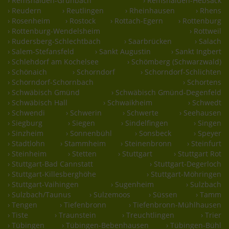
› Remshalden-Grunbach
› Remshalden-Hebsack
› Reudern
› Reutlingen
› Rheinhausen
› Rhens
› Rosenheim
› Rostock
› Rottach-Egern
› Rottenburg
› Rottenburg-Wendelsheim
› Rottweil
› Rudersberg-Schlechtbach
› Saarbrücken
› Salach
› Salem-Stefansfeld
› Sankt Augustin
› Sankt Ingbert
› Schlehdorf am Kochelsee
› Schömberg (Schwarzwald)
› Schönaich
› Schorndorf
› Schorndorf-Schlichten
› Schorndorf-Schornbach
› Schortens
› Schwäbisch Gmünd
› Schwäbisch Gmünd-Degenfeld
› Schwäbisch Hall
› Schwaikheim
› Schwedt
› Schwendi
› Schwerin
› Schwerte
› Seehausen
› Siegburg
› Siegen
› Sindelfingen
› Singen
› Sinzheim
› Sonnenbühl
› Sonsbeck
› Speyer
› Stadtlohn
› Stammheim
› Steinenbronn
› Steinfurt
› Steinheim
› Stetten
› Stuttgart
› Stuttgart Rot
› Stuttgart-Bad Cannstatt
› Stuttgart-Degerloch
› Stuttgart-Killesberghöhe
› Stuttgart-Möhringen
› Stuttgart-Vaihingen
› Sugenheim
› Sulzbach
› Sulzbach/Taunus
› Sulzemoos
› Süssen
› Tamm
› Tengen
› Tiefenbronn
› Tiefenbronn-Mühlhausen
› Tiste
› Traunstein
› Treuchtlingen
› Trier
› Tübingen
› Tübingen-Bebenhausen
› Tübingen-Bühl