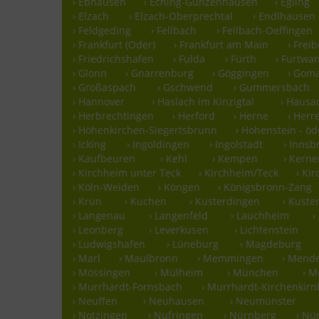
› Ebhausen
› Eching-Günzenhausen
› Egling
› Elzach
› Elzach-Oberprechtal
› Endlhausen
› Feldgeding
› Fellbach
› Fellbach-Oeffingen
› Frankfurt (Oder)
› Frankfurt am Main
› Frei
› Friedrichshafen
› Fulda
› Fürth
› Furtwa
› Glonn
› Gnarrenburg
› Göggingen
› Gom
› Großaspach
› Gschwend
› Gummersbach
› Hannover
› Haslach im Kinzigtal
› Hausa
› Herbrechtingen
› Herford
› Herne
› Herr
› Höhenkirchen-Siegertsbrunn
› Hohenstein - ö
› Icking
› Ingoldingen
› Ingolstadt
› Innsb
› Kaufbeuren
› Kehl
› Kempen
› Kern
› Kirchheim unter Teck
› Kirchheim/Teck
› Ki
› Köln-Weiden
› Köngen
› Königsbronn-Zang
› Krün
› Kuchen
› Kusterdingen
› Kust
› Langenau
› Langenfeld
› Lauchheim
›
› Leonberg
› Leverkusen
› Lichtenstein
› Ludwigshafen
› Lüneburg
› Magdeburg
› Marl
› Maulbronn
› Memmingen
› Mend
› Mössingen
› Mülheim
› München
› 
› Murrhardt-Fornsbach
› Murrhardt-Kirchenkirn
› Neuffen
› Neuhausen
› Neumünster
› Notzingen
› Nufringen
› Nürnberg
› Nü