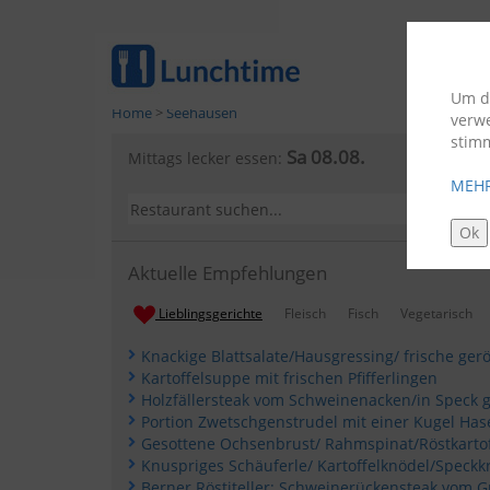
Um di
Home
>
Seehausen
verw
stim
Sa 08.08.
Mittags lecker essen:
MEHR
Ok
Aktuelle Empfehlungen
Lieblingsgerichte
Fleisch
Fisch
Vegetarisch
Knackige Blattsalate/Hausgressing/ frische gerös
Kartoffelsuppe mit frischen Pfifferlingen
Portion Zwetschgenstrudel mit einer Kugel Ha
Gesottene Ochsenbrust/ Rahmspinat/Röstkartof
Knuspriges Schäuferle/ Kartoffelknödel/Speckk