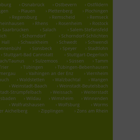
nburg
› Osnabrück
› Ostbevern
› Ostfildern
ingen
› Plauen
› Plettenberg
› Plochingen
› Regensburg
› Remscheid
› Remseck
Rheinhausen
› Rhens
› Rosenheim
› Rostock
› Saarbrücken
› Salach
› Salem-Stefansfeld
ich
› Schorndorf
› Schorndorf-Schlichten
 Hall
› Schwaikheim
› Schwedt
› Schwendi
Sonnenbühl
› Sonsbeck
› Speyer
› Stadtlohn
› Stuttgart-Bad Cannstatt
› Stuttgart-Degerloch
bach/Taunus
› Sulzemoos
› Süssen
› Tamm
Trier
› Tübingen
› Tübingen-Bebenhausen
mmergau
› Vaihingen an der Enz
› Viernheim
buch
› Waldstetten
› Walzbachtal
› Wangen
› Weinstadt-Baach
› Weinstadt-Beutelsbach
stadt-Strümpfelbach
› Weissach
› Weiterstadt
esbaden
› Wildau
› Wimsheim
› Winnenden
› Wolfratshausen
› Wolfsburg
› Worms
ter Aichelberg
› Zipplingen
› Zons am Rhein