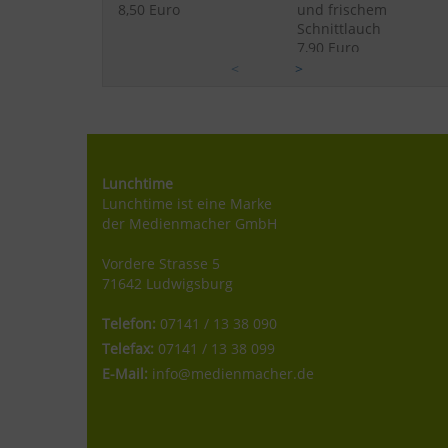
8,50 Euro
und frischem
Schnittlauch
7,90 Euro
<
>
Kälberne
Gesottene
Briesmilzwurst vom
Ochsenbrust/
Metzger Krönauer/
Rahmspinat/Röstkarto
gebacken/Kartoffel-
ffeln
Gurkensalat
23,90 Euro
15,90 Euro
Lunchtime
Holzfällersteak
Berner Röstiteller:
Lunchtime ist eine Marke
vom
Schweinerückensteak
der Medienmacher GmbH
Schweinenacken/in
vom Grill mit in Speck
Speck geschmorte
gebratenen
Vordere Strasse 5
Zwiebel/Röstkartoffel
Champions auf
71642 Ludwigsburg
n
Rösti/Hollandaise/Sal
18,90 Euro
atgarnitur
Hausgemachter
Fangfrische
Telefon:
07141 / 13 38 090
21,90 Euro
Tellerrösti/
Staffelsee-Renke
Telefax:
07141 / 13 38 099
Paprikagemüse-
"Müllerin"
E-Mail:
info@medienmacher.de
Zucchinigemüse/mit
mit
würzigem Bergkäse
Petersilienkartoffeln
überbacken/kleiner
24,90 Euro
gemischter Salat