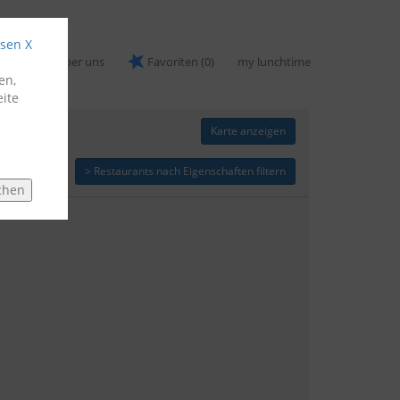
ssen X
nomen
Über uns
Favoriten
(0)
my lunchtime
en,
ite
Karte anzeigen
> Restaurants nach Eigenschaften filtern
chen