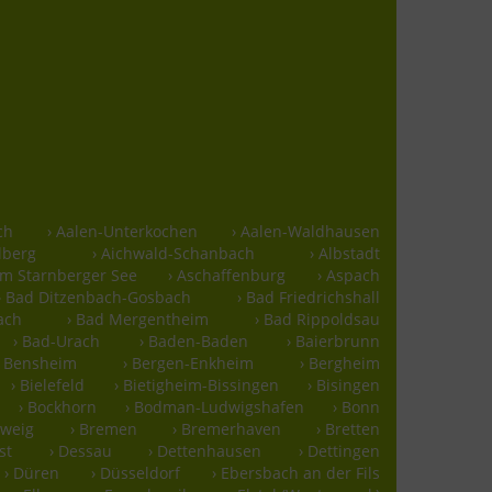
ch
› Aalen-Unterkochen
› Aalen-Waldhausen
lberg
› Aichwald-Schanbach
› Albstadt
m Starnberger See
› Aschaffenburg
› Aspach
› Bad Ditzenbach-Gosbach
› Bad Friedrichshall
ach
› Bad Mergentheim
› Bad Rippoldsau
› Bad-Urach
› Baden-Baden
› Baierbrunn
› Bensheim
› Bergen-Enkheim
› Bergheim
› Bielefeld
› Bietigheim-Bissingen
› Bisingen
› Bockhorn
› Bodman-Ludwigshafen
› Bonn
hweig
› Bremen
› Bremerhaven
› Bretten
st
› Dessau
› Dettenhausen
› Dettingen
› Düren
› Düsseldorf
› Ebersbach an der Fils