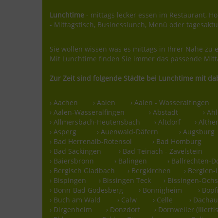
17,50 Euro
Lunchtime
- mittags lecker essen im Restaurant, Hot
- Mittagstisch, Businesslunch, Menü oder tagesaktu
Sie wollen wissen was es mittags in Ihrer Nähe zu e
Mit Lunchtime finden Sie immer das passende Mitt
Zur Zeit sind folgende Städte bei Lunchtime mit da
› Aachen
› Aalen
› Aalen - Wasseralfingen
› Aalen-Wasseralfingen
› Abstadt
› Ah
› Allmersbach-Heutensbach
› Altdorf
› Althe
› Asperg
› Auenwald-Däfern
› Augsburg
› Bad Herrenalb-Rotensol
› Bad Homburg
› Bad Säckingen
› Bad Teinach - Zavelstein
› Baiersbronn
› Balingen
› Ballrechten-D
› Bergisch Gladbach
› Bergkirchen
› Berglen
› Bispingen
› Bissingen Teck
› Bissingen-Oc
› Bonn-Bad Godesberg
› Bönnigheim
› Bopf
› Buch am Wald
› Calw
› Celle
› Dacha
› Dirgenheim
› Donzdorf
› Dornweiler (Illerti