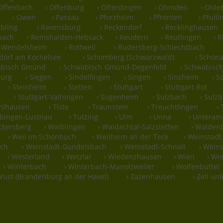
 Offenbach
› Offenburg
› Ofterdingen
› Ohmden
› Olde
› Owen
› Passau
› Pforzheim
› Pfronten
› Pfull
ubling
› Ravensburg
› Reckendorf
› Recklinghausen
bach
› Remshalden-Hebsack
› Reudern
› Reutlingen
› 
g-Wendelsheim
› Rottweil
› Rudersberg-Schlechtbach
hdorf am Kochelsee
› Schömberg (Schwarzwald)
› Schöna
äbisch Gmünd
› Schwäbisch Gmünd-Degenfeld
› Schwäbisch
burg
› Siegen
› Sindelfingen
› Singen
› Sinzheim
› 
› Steinheim
› Stetten
› Stuttgart
› Stuttgart Rot
n
› Stuttgart-Vaihingen
› Sugenheim
› Sulzbach
› Sulz
hlhausen
› Tiste
› Traunstein
› Treuchtlingen
› 
übingen-Lustnau
› Tutzing
› Ulm
› Unna
› Untera
ckersberg
› Waiblingen
› Waldachtal-Salzstetten
› Walden
› Weil im Schönbuch
› Weilheim an der Teck
› Weinstadt
ach
› Weinstadt-Gundelsbach
› Weinstadt-Schnait
› Wein
› Westerland
› Wetzlar
› Wiedenzhausen
› Wien
› Wi
› Winterbach
› Winterbach-Manolzweiler
› Wolfenbüttel
Wust (Brandenburg an der Havel)
› Zazenhausen
› Zell un