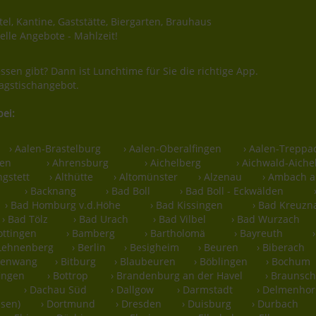
el, Kantine, Gaststätte, Biergarten, Brauhaus
elle Angebote - Mahlzeit!
ssen gibt? Dann ist Lunchtime für Sie die richtige App.
agstischangebot.
bei:
› Aalen-Brastelburg
› Aalen-Oberalfingen
› Aalen-Treppa
len
› Ahrensburg
› Aichelberg
› Aichwald-Aiche
ngstett
› Althütte
› Altomünster
› Alzenau
› Ambach a
› Backnang
› Bad Boll
› Bad Boll - Eckwälden
› Bad Homburg v.d.Höhe
› Bad Kissingen
› Bad Kreuzn
› Bad Tölz
› Bad Urach
› Bad Vilbel
› Bad Wurzach
ottingen
› Bamberg
› Bartholomä
› Bayreuth
-Lehnenberg
› Berlin
› Besigheim
› Beuren
› Biberach
hsenwang
› Bitburg
› Blaubeuren
› Böblingen
› Bochum
ingen
› Bottrop
› Brandenburg an der Havel
› Braunsc
u
› Dachau Süd
› Dallgow
› Darmstadt
› Delmenhor
ssen)
› Dortmund
› Dresden
› Duisburg
› Durbach