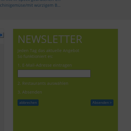
Hausgemachter Tellerrösti/ Paprikagemüse-Zucchinigemüse/mit würzigem Bergkäse überbacken/kleiner gemischter Salat
NEWSLETTER
Jeden Tag das aktuelle Angebot
So funktioniert es:
1. E-Mail-Adresse eintragen
2. Restaurants auswählen
3. Absenden
Rehbraten aus
Spaghetti mit feiner
heimischer Jagd
Hackfleischsauce
Wacholdersauce/Man
9,80 Euro