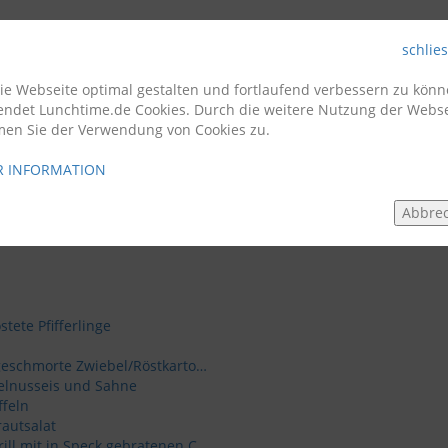
schlie
Firmenkunden
Gastro
e Webseite optimal gestalten und fortlaufend verbessern zu könn
endet Lunchtime.de Cookies. Durch die weitere Nutzung der Webse
men Sie der Verwendung von Cookies zu.
 INFORMATION
Abbre
tete Pfifferlinge
Holzfällersteak vom Schweinenacken/in Speck geschmorte Zwiebel/Röstkartoffeln
selnusseis und Sahne
feln
rautsalat
Berner Röstiteller: Schweinerückensteak vom Grill mit in Speck gebratenen Champions auf Rösti/Hollandaise/Salatgarnitur