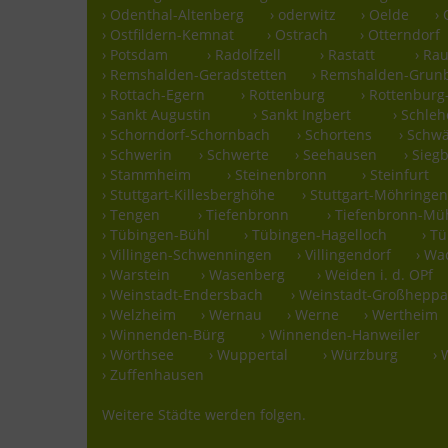
› Odenthal-Altenberg
› oderwitz
› Oelde
›
› Ostfildern-Kemnat
› Ostrach
› Otterndorf
› Potsdam
› Radolfzell
› Rastatt
› Ra
› Remshalden-Geradstetten
› Remshalden-Grun
› Rottach-Egern
› Rottenburg
› Rottenbur
› Sankt Augustin
› Sankt Ingbert
› Schle
› Schorndorf-Schornbach
› Schortens
› Schw
› Schwerin
› Schwerte
› Seehausen
› Sieg
› Stammheim
› Steinenbronn
› Steinfurt
› Stuttgart-Killesberghöhe
› Stuttgart-Möhringe
› Tengen
› Tiefenbronn
› Tiefenbronn-Mü
› Tübingen-Bühl
› Tübingen-Hagelloch
› T
› Villingen-Schwenningen
› Villingendorf
› Wa
› Warstein
› Wasenberg
› Weiden i. d. OPf
› Weinstadt-Endersbach
› Weinstadt-Großhepp
› Welzheim
› Wernau
› Werne
› Wertheim
› Winnenden-Bürg
› Winnenden-Hanweiler
› Wörthsee
› Wuppertal
› Würzburg
› 
› Zuffenhausen
Weitere Städte werden folgen.