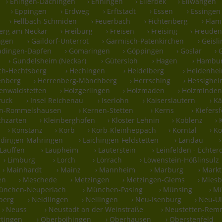
› Ehingen-Dächingen
› Ehningen
› Ellerbek
› Ellwangen
› Eppingen
› Erdweg
› Erftstadt
› Essen
› Essingen
› Fellbach-Schmiden
› Feuerbach
› Fichtenberg
› Fla
berg am Neckar
› Freiburg
› Freisen
› Freising
› Freuden
ngen
› Gaildorf-Unterrot
› Garmisch-Patenkirchen
› Geisl
adingen-Dapfen
› Gomaringen
› Göppingen
› Goslar
› 
› Gundelsheim (Neckar)
› Gütersloh
› Hagen
› Hambu
ch-Hechtsberg
› Hechingen
› Heidelberg
› Heidenhe
enberg
› Herrenberg-Mönchberg
› Herrsching
› Hessighe
denwaldstetten
› Holzgerlingen
› Holzmaden
› Holzminden
ruck
› Insel Reichenau
› Iserlohn
› Kaiserslautern
› K
en-Rommelshausen
› Kernen-Stetten
› Kerns
› Kiefers
rchzarten
› Kleinberghofen
› Kloster Lehnin
› Koblenz
›
› Konstanz
› Korb
› Korb-Kleinheppach
› Korntal
› K
erdingen-Mähringen
› Laichingen-Feldstetten
› Landau
 Lauffen
› Laupheim
› Lauterstein
› Leinfelden - Echte
› Limburg
› Lorch
› Lörrach
› Löwenstein-Hößlinsulz
› Mainhardt
› Mainz
› Mannheim
› Marburg
› Markt
en
› Meschede
› Metzingen
› Metzingen-Glems
› Mies
München-Neuperlach
› München-Pasing
› Münsing
› M
berg
› Neidlingen
› Nellingen
› Neu-Isenburg
› Neu-U
› Neuss
› Neustadt an der Weinstraße
› Neustetten-Re
rtingen
› Oberboihingen
› Oberhausen
› Oberstenfeld