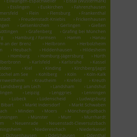
› Ellwangen-Espachweiler
› Elstal (Wustermark)
› Esslingen
› Euskirchen
› Fahrenzhausen
mmersfeld
› Flein
› Flensburg
› Frankenthal
stadt
› Freudenstadt-Kniebis
› Frickenhausen
ingen
› Gelsenkirchen
› Gerlingen
› Gießen
Göttingen
› Grafenberg
› Grafing bei München
rg
› Hamburg / Farmsen
› Hamm
› Hanau
im an der Brenz
› Heilbronn
› Herbolzheim
im
› Heubach
› Hiddenhausen
› Hildesheim
› Homburg
› Homburg-Jägersburg
› Hürth
älberbronn
› Karlsfeld
› Karlsruhe
› Kassel
felden
› Kiel
› Kinding
› Kirchberg/jagst
 Kochel am See
› Kohlberg
› Köln
› Köln-Kalk
ornwestheim
› Krautheim
› Krefeld
› Kreuth
› Landsberg am Lech
› Landsham
› Landshut
rdingen
› Leipzig
› Lenggries
› Lenningen
› Lübeck
› Lüdenscheid
› Ludwigsburg
 Bibart
› Markt Indersdorf
› Markt Schwaben
bach
› Minden
› Moers
› Mönchengladbach
ünsingen
› Münster
› Murr
› Murrhardt
lm
› Neuenrade
› Neuenstadt-Cleversulzbach
mmingsheim
› Niedereschach
› Niederkassel
› Ochsenhausen
› Odelzhausen
› Odenthal