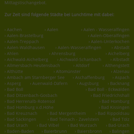
Mittagstischangebot.
Zur Zeit sind folgende Städte bei Lunchtime mit dabei:
› Aachen
› Aalen
› Aalen - Wasseralfingen
› Aalen-Brastelburg
› Aalen-Oberalfingen
› Aalen-Treppach
› Aalen-Unterkochen
› Aalen-Waldhausen
› Aalen-Wasseralfingen
› Abstadt
› Ahlen
› Ahrensburg
› Aichelberg
› Aichwald-Aichelberg
› Aichwald-Schanbach
› Albstadt
› Allmersbach-Heutensbach
› Altdorf
› Althengstett
› Althütte
› Altomünster
› Alzenau
› Ambach am Starnberger See
› Aschaffenburg
› Aspach
› Asperg
› Auenwald-Däfern
› Augsburg
› Backnang
› Bad Boll
› Bad Boll - Eckwälden
› Bad Ditzenbach-Gosbach
› Bad Friedrichshall
› Bad Herrenalb-Rotensol
› Bad Homburg
› Bad Homburg v.d.Höhe
› Bad Kissingen
› Bad Kreuznach
› Bad Mergentheim
› Bad Rippoldsau
› Bad Säckingen
› Bad Teinach - Zavelstein
› Bad Tölz
› Bad Urach
› Bad Vilbel
› Bad Wurzach
› Bad-Urach
› Baden-Baden
› Baierbrunn
› Baiersbronn
› Balingen