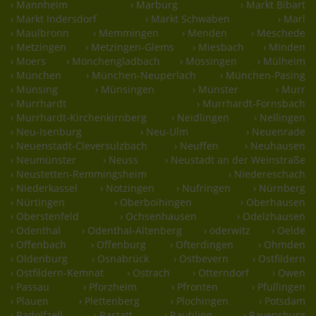
› Mannheim
› Marburg
› Markt Bibart
› Markt Indersdorf
› Markt Schwaben
› Marl
› Maulbronn
› Memmingen
› Menden
› Meschede
› Metzingen
› Metzingen-Glems
› Miesbach
› Minden
› Moers
› Mönchengladbach
› Mössingen
› Mülheim
› München
› München-Neuperlach
› München-Pasing
› Münsing
› Münsingen
› Münster
› Murr
› Murrhardt
› Murrhardt-Fornsbach
› Murrhardt-Kirchenkirnberg
› Neidlingen
› Nellingen
› Neu-Isenburg
› Neu-Ulm
› Neuenrade
› Neuenstadt-Cleversulzbach
› Neuffen
› Neuhausen
› Neumünster
› Neuss
› Neustadt an der Weinstraße
› Neustetten-Remmingsheim
› Niedereschach
› Niederkassel
› Notzingen
› Nufringen
› Nürnberg
› Nürtingen
› Oberboihingen
› Oberhausen
› Oberstenfeld
› Ochsenhausen
› Odelzhausen
› Odenthal
› Odenthal-Altenberg
› oderwitz
› Oelde
› Offenbach
› Offenburg
› Ofterdingen
› Ohmden
› Oldenburg
› Osnabrück
› Ostbevern
› Ostfildern
› Ostfildern-Kemnat
› Ostrach
› Otterndorf
› Owen
› Passau
› Pforzheim
› Pfronten
› Pfullingen
› Plauen
› Plettenberg
› Plochingen
› Potsdam
› Radolfzell
› Rastatt
› Raubling
› Ravensburg