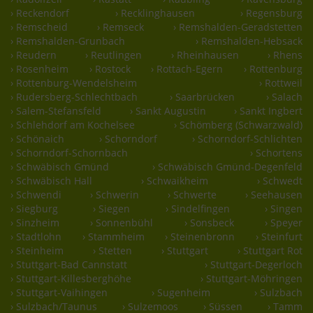
› Reckendorf
› Recklinghausen
› Regensburg
› Remscheid
› Remseck
› Remshalden-Geradstetten
› Remshalden-Grunbach
› Remshalden-Hebsack
› Reudern
› Reutlingen
› Rheinhausen
› Rhens
› Rosenheim
› Rostock
› Rottach-Egern
› Rottenburg
› Rottenburg-Wendelsheim
› Rottweil
› Rudersberg-Schlechtbach
› Saarbrücken
› Salach
› Salem-Stefansfeld
› Sankt Augustin
› Sankt Ingbert
› Schlehdorf am Kochelsee
› Schömberg (Schwarzwald)
› Schönaich
› Schorndorf
› Schorndorf-Schlichten
› Schorndorf-Schornbach
› Schortens
› Schwäbisch Gmünd
› Schwäbisch Gmünd-Degenfeld
› Schwäbisch Hall
› Schwaikheim
› Schwedt
› Schwendi
› Schwerin
› Schwerte
› Seehausen
› Siegburg
› Siegen
› Sindelfingen
› Singen
› Sinzheim
› Sonnenbühl
› Sonsbeck
› Speyer
› Stadtlohn
› Stammheim
› Steinenbronn
› Steinfurt
› Steinheim
› Stetten
› Stuttgart
› Stuttgart Rot
› Stuttgart-Bad Cannstatt
› Stuttgart-Degerloch
› Stuttgart-Killesberghöhe
› Stuttgart-Möhringen
› Stuttgart-Vaihingen
› Sugenheim
› Sulzbach
› Sulzbach/Taunus
› Sulzemoos
› Süssen
› Tamm