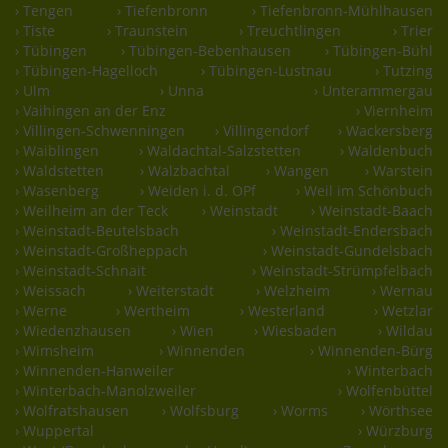
› Tengen
› Tiefenbronn
› Tiefenbronn-Mühlhausen
› Tiste
› Traunstein
› Treuchtlingen
› Trier
› Tübingen
› Tübingen-Bebenhausen
› Tübingen-Bühl
› Tübingen-Hagelloch
› Tübingen-Lustnau
› Tutzing
› Ulm
› Unna
› Unterammergau
› Vaihingen an der Enz
› Viernheim
› Villingen-Schwenningen
› Villingendorf
› Wackersberg
› Waiblingen
› Waldachtal-Salzstetten
› Waldenbuch
› Waldstetten
› Walzbachtal
› Wangen
› Warstein
› Wasenberg
› Weiden i. d. OPf
› Weil im Schönbuch
› Weilheim an der Teck
› Weinstadt
› Weinstadt-Baach
› Weinstadt-Beutelsbach
› Weinstadt-Endersbach
› Weinstadt-Großheppach
› Weinstadt-Gundelsbach
› Weinstadt-Schnait
› Weinstadt-Strümpfelbach
› Weissach
› Weiterstadt
› Welzheim
› Wernau
› Werne
› Wertheim
› Westerland
› Wetzlar
› Wiedenzhausen
› Wien
› Wiesbaden
› Wildau
› Wimsheim
› Winnenden
› Winnenden-Bürg
› Winnenden-Hanweiler
› Winterbach
› Winterbach-Manolzweiler
› Wolfenbüttel
› Wolfratshausen
› Wolfsburg
› Worms
› Wörthsee
› Wuppertal
› Würzburg