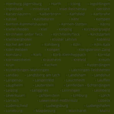
› Homburg-Jägersburg
› Hürth
› Icking
› Ingoldingen
› Ingolstadt
› Innsbruck
› Insel Reichenau
› Iserlohn
› Kaiserslautern
› Kälberbronn
› Karlsfeld
› Karlsruhe
› Kassel
› Kaufbeuren
› Kehl
› Kempen
› Kernen-Rommelshausen
› Kernen-Stetten
› Kerns
› Kiefersfelden
› Kiel
› Kinding
› Kirchberg/jagst
› Kirchheim unter Teck
› Kirchheim/Teck
› Kirchzarten
› Kleinberghofen
› Kloster Lehnin
› Koblenz
› Kochel am See
› Kohlberg
› Köln
› Köln-Kalk
› Köln-Weiden
› Köngen
› Königsbronn-Zang
› Konstanz
› Korb
› Korb-Kleinheppach
› Korntal
› Kornwestheim
› Krautheim
› Krefeld
› Kreuth
› Krün
› Kuchen
› Kusterdingen
› Kusterdingen-Mähringen
› Laichingen-Feldstetten
› Landau
› Landsberg am Lech
› Landsham
› Landshut
› Langenau
› Langenfeld
› Lauchheim
› Lauffen
› Laupheim
› Lauterstein
› Leinfelden - Echterdingen
› Leipzig
› Lenggries
› Lenningen
› Leonberg
› Leverkusen
› Lichtenstein
› Limburg
› Lorch
› Lörrach
› Löwenstein-Hößlinsulz
› Lübeck
› Lüdenscheid
› Ludwigsburg
› Ludwigshafen
› Lüneburg
› Magdeburg
› Mainhardt
› Mainz