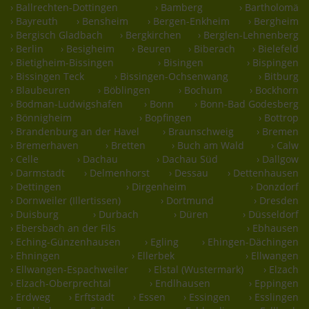
› Ballrechten-Dottingen
› Bamberg
› Bartholomä
› Bayreuth
› Bensheim
› Bergen-Enkheim
› Bergheim
› Bergisch Gladbach
› Bergkirchen
› Berglen-Lehnenberg
› Berlin
› Besigheim
› Beuren
› Biberach
› Bielefeld
› Bietigheim-Bissingen
› Bisingen
› Bispingen
› Bissingen Teck
› Bissingen-Ochsenwang
› Bitburg
› Blaubeuren
› Böblingen
› Bochum
› Bockhorn
› Bodman-Ludwigshafen
› Bonn
› Bonn-Bad Godesberg
› Bönnigheim
› Bopfingen
› Bottrop
› Brandenburg an der Havel
› Braunschweig
› Bremen
› Bremerhaven
› Bretten
› Buch am Wald
› Calw
› Celle
› Dachau
› Dachau Süd
› Dallgow
› Darmstadt
› Delmenhorst
› Dessau
› Dettenhausen
› Dettingen
› Dirgenheim
› Donzdorf
› Dornweiler (Illertissen)
› Dortmund
› Dresden
› Duisburg
› Durbach
› Düren
› Düsseldorf
› Ebersbach an der Fils
› Ebhausen
› Eching-Günzenhausen
› Egling
› Ehingen-Dächingen
› Ehningen
› Ellerbek
› Ellwangen
› Ellwangen-Espachweiler
› Elstal (Wustermark)
› Elzach
› Elzach-Oberprechtal
› Endlhausen
› Eppingen
› Erdweg
› Erftstadt
› Essen
› Essingen
› Esslingen