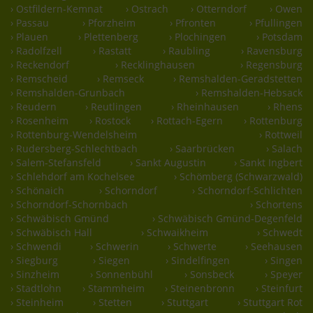
› Ostfildern-Kemnat
› Ostrach
› Otterndorf
› Owen
› Passau
› Pforzheim
› Pfronten
› Pfullingen
› Plauen
› Plettenberg
› Plochingen
› Potsdam
› Radolfzell
› Rastatt
› Raubling
› Ravensburg
› Reckendorf
› Recklinghausen
› Regensburg
› Remscheid
› Remseck
› Remshalden-Geradstetten
› Remshalden-Grunbach
› Remshalden-Hebsack
› Reudern
› Reutlingen
› Rheinhausen
› Rhens
› Rosenheim
› Rostock
› Rottach-Egern
› Rottenburg
› Rottenburg-Wendelsheim
› Rottweil
› Rudersberg-Schlechtbach
› Saarbrücken
› Salach
› Salem-Stefansfeld
› Sankt Augustin
› Sankt Ingbert
› Schlehdorf am Kochelsee
› Schömberg (Schwarzwald)
› Schönaich
› Schorndorf
› Schorndorf-Schlichten
› Schorndorf-Schornbach
› Schortens
› Schwäbisch Gmünd
› Schwäbisch Gmünd-Degenfeld
› Schwäbisch Hall
› Schwaikheim
› Schwedt
› Schwendi
› Schwerin
› Schwerte
› Seehausen
› Siegburg
› Siegen
› Sindelfingen
› Singen
› Sinzheim
› Sonnenbühl
› Sonsbeck
› Speyer
› Stadtlohn
› Stammheim
› Steinenbronn
› Steinfurt
› Steinheim
› Stetten
› Stuttgart
› Stuttgart Rot