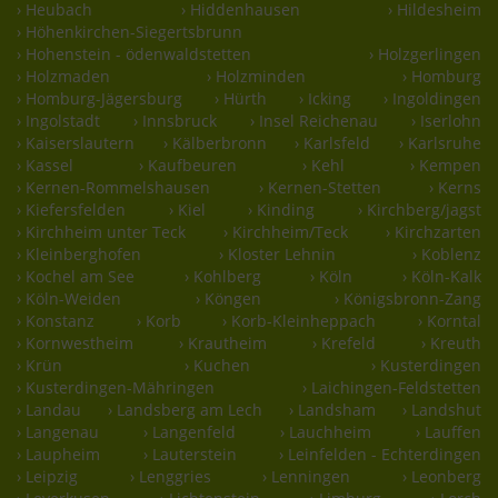
› Heubach
› Hiddenhausen
› Hildesheim
› Höhenkirchen-Siegertsbrunn
› Hohenstein - ödenwaldstetten
› Holzgerlingen
› Holzmaden
› Holzminden
› Homburg
› Homburg-Jägersburg
› Hürth
› Icking
› Ingoldingen
› Ingolstadt
› Innsbruck
› Insel Reichenau
› Iserlohn
› Kaiserslautern
› Kälberbronn
› Karlsfeld
› Karlsruhe
› Kassel
› Kaufbeuren
› Kehl
› Kempen
› Kernen-Rommelshausen
› Kernen-Stetten
› Kerns
› Kiefersfelden
› Kiel
› Kinding
› Kirchberg/jagst
› Kirchheim unter Teck
› Kirchheim/Teck
› Kirchzarten
› Kleinberghofen
› Kloster Lehnin
› Koblenz
› Kochel am See
› Kohlberg
› Köln
› Köln-Kalk
› Köln-Weiden
› Köngen
› Königsbronn-Zang
› Konstanz
› Korb
› Korb-Kleinheppach
› Korntal
› Kornwestheim
› Krautheim
› Krefeld
› Kreuth
› Krün
› Kuchen
› Kusterdingen
› Kusterdingen-Mähringen
› Laichingen-Feldstetten
› Landau
› Landsberg am Lech
› Landsham
› Landshut
› Langenau
› Langenfeld
› Lauchheim
› Lauffen
› Laupheim
› Lauterstein
› Leinfelden - Echterdingen
› Leipzig
› Lenggries
› Lenningen
› Leonberg