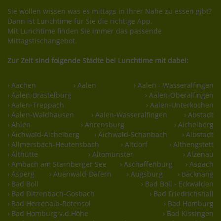
Sie wollen wissen was es mittags in Ihrer Nähe zu essen gibt?
Dann ist Lunchtime für Sie die richtige App.
Mit Lunchtime finden Sie immer das passende
Mittagstischangebot.
Zur Zeit sind folgende Städte bei Lunchtime mit dabei:
› Aachen
› Aalen
› Aalen - Wasseralfingen
› Aalen-Brastelburg
› Aalen-Oberalfingen
› Aalen-Treppach
› Aalen-Unterkochen
› Aalen-Waldhausen
› Aalen-Wasseralfingen
› Abstadt
› Ahlen
› Ahrensburg
› Aichelberg
› Aichwald-Aichelberg
› Aichwald-Schanbach
› Albstadt
› Allmersbach-Heutensbach
› Altdorf
› Althengstett
› Althütte
› Altomünster
› Alzenau
› Ambach am Starnberger See
› Aschaffenburg
› Aspach
› Asperg
› Auenwald-Däfern
› Augsburg
› Backnang
› Bad Boll
› Bad Boll - Eckwälden
› Bad Ditzenbach-Gosbach
› Bad Friedrichshall
› Bad Herrenalb-Rotensol
› Bad Homburg
› Bad Homburg v.d.Höhe
› Bad Kissingen