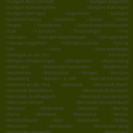
› Stuttgart-Bad Cannstatt
› Stuttgart-Degerloch
› Stuttgart-Killesberghöhe
› Stuttgart-Möhringen
› Stuttgart-Vaihingen
› Sugenheim
› Sulzbach
› Sulzbach/Taunus
› Sulzemoos
› Süssen
› Tamm
› Tengen
› Tiefenbronn
› Tiefenbronn-Mühlhausen
› Tiste
› Traunstein
› Treuchtlingen
› Trier
› Tübingen
› Tübingen-Bebenhausen
› Tübingen-Bühl
› Tübingen-Hagelloch
› Tübingen-Lustnau
› Tutzing
› Ulm
› Unna
› Unterammergau
› Vaihingen an der Enz
› Viernheim
› Villingen-Schwenningen
› Villingendorf
› Wackersberg
› Waiblingen
› Waldachtal-Salzstetten
› Waldenbuch
› Waldstetten
› Walzbachtal
› Wangen
› Warstein
› Wasenberg
› Weiden i. d. OPf
› Weil im Schönbuch
› Weilheim an der Teck
› Weinstadt
› Weinstadt-Baach
› Weinstadt-Beutelsbach
› Weinstadt-Endersbach
› Weinstadt-Großheppach
› Weinstadt-Gundelsbach
› Weinstadt-Schnait
› Weinstadt-Strümpfelbach
› Weissach
› Weiterstadt
› Welzheim
› Wernau
› Werne
› Wertheim
› Westerland
› Wetzlar
› Wiedenzhausen
› Wien
› Wiesbaden
› Wildau
› Wimsheim
› Winnenden
› Winnenden-Bürg
› Winnenden-Hanweiler
› Winterbach