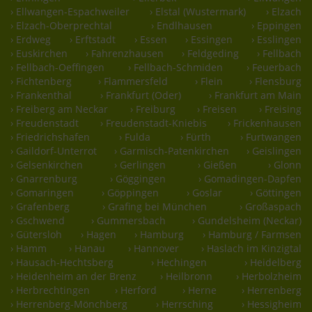
› Ellwangen-Espachweiler
› Elstal (Wustermark)
› Elzach
› Elzach-Oberprechtal
› Endlhausen
› Eppingen
› Erdweg
› Erftstadt
› Essen
› Essingen
› Esslingen
› Euskirchen
› Fahrenzhausen
› Feldgeding
› Fellbach
› Fellbach-Oeffingen
› Fellbach-Schmiden
› Feuerbach
› Fichtenberg
› Flammersfeld
› Flein
› Flensburg
› Frankenthal
› Frankfurt (Oder)
› Frankfurt am Main
› Freiberg am Neckar
› Freiburg
› Freisen
› Freising
› Freudenstadt
› Freudenstadt-Kniebis
› Frickenhausen
› Friedrichshafen
› Fulda
› Fürth
› Furtwangen
› Gaildorf-Unterrot
› Garmisch-Patenkirchen
› Geislingen
› Gelsenkirchen
› Gerlingen
› Gießen
› Glonn
› Gnarrenburg
› Göggingen
› Gomadingen-Dapfen
› Gomaringen
› Göppingen
› Goslar
› Göttingen
› Grafenberg
› Grafing bei München
› Großaspach
› Gschwend
› Gummersbach
› Gundelsheim (Neckar)
› Gütersloh
› Hagen
› Hamburg
› Hamburg / Farmsen
› Hamm
› Hanau
› Hannover
› Haslach im Kinzigtal
› Hausach-Hechtsberg
› Hechingen
› Heidelberg
› Heidenheim an der Brenz
› Heilbronn
› Herbolzheim
› Herbrechtingen
› Herford
› Herne
› Herrenberg
› Herrenberg-Mönchberg
› Herrsching
› Hessigheim