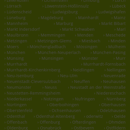
› Leverkusen
› Lichtenstein
› Limburg
› Lorch
› Lörrach
› Löwenstein-Hößlinsulz
› Lübeck
› Lüdenscheid
› Ludwigsburg
› Ludwigshafen
› Lüneburg
› Magdeburg
› Mainhardt
› Mainz
› Mannheim
› Marburg
› Markt Bibart
› Markt Indersdorf
› Markt Schwaben
› Marl
› Maulbronn
› Memmingen
› Menden
› Meschede
› Metzingen
› Metzingen-Glems
› Miesbach
› Minden
› Moers
› Mönchengladbach
› Mössingen
› Mülheim
› München
› München-Neuperlach
› München-Pasing
› Münsing
› Münsingen
› Münster
› Murr
› Murrhardt
› Murrhardt-Fornsbach
› Murrhardt-Kirchenkirnberg
› Neidlingen
› Nellingen
› Neu-Isenburg
› Neu-Ulm
› Neuenrade
› Neuenstadt-Cleversulzbach
› Neuffen
› Neuhausen
› Neumünster
› Neuss
› Neustadt an der Weinstraße
› Neustetten-Remmingsheim
› Niedereschach
› Niederkassel
› Notzingen
› Nufringen
› Nürnberg
› Nürtingen
› Oberboihingen
› Oberhausen
› Oberstenfeld
› Ochsenhausen
› Odelzhausen
› Odenthal
› Odenthal-Altenberg
› oderwitz
› Oelde
› Offenbach
› Offenburg
› Ofterdingen
› Ohmden
› Oldenburg
› Osnabrück
› Ostbevern
› Ostfildern