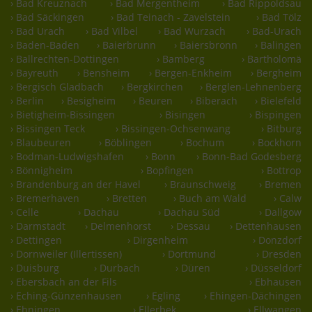
› Bad Kreuznach
› Bad Mergentheim
› Bad Rippoldsau
› Bad Säckingen
› Bad Teinach - Zavelstein
› Bad Tölz
› Bad Urach
› Bad Vilbel
› Bad Wurzach
› Bad-Urach
› Baden-Baden
› Baierbrunn
› Baiersbronn
› Balingen
› Ballrechten-Dottingen
› Bamberg
› Bartholomä
› Bayreuth
› Bensheim
› Bergen-Enkheim
› Bergheim
› Bergisch Gladbach
› Bergkirchen
› Berglen-Lehnenberg
› Berlin
› Besigheim
› Beuren
› Biberach
› Bielefeld
› Bietigheim-Bissingen
› Bisingen
› Bispingen
› Bissingen Teck
› Bissingen-Ochsenwang
› Bitburg
› Blaubeuren
› Böblingen
› Bochum
› Bockhorn
› Bodman-Ludwigshafen
› Bonn
› Bonn-Bad Godesberg
› Bönnigheim
› Bopfingen
› Bottrop
› Brandenburg an der Havel
› Braunschweig
› Bremen
› Bremerhaven
› Bretten
› Buch am Wald
› Calw
› Celle
› Dachau
› Dachau Süd
› Dallgow
› Darmstadt
› Delmenhorst
› Dessau
› Dettenhausen
› Dettingen
› Dirgenheim
› Donzdorf
› Dornweiler (Illertissen)
› Dortmund
› Dresden
› Duisburg
› Durbach
› Düren
› Düsseldorf
› Ebersbach an der Fils
› Ebhausen
› Eching-Günzenhausen
› Egling
› Ehingen-Dächingen
› Ehningen
› Ellerbek
› Ellwangen