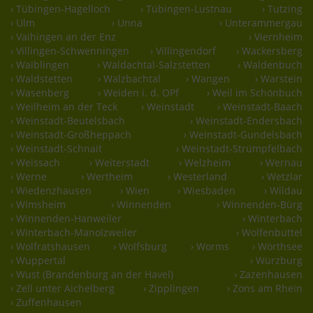
› Tübingen-Hagelloch
› Tübingen-Lustnau
› Tutzing
› Ulm
› Unna
› Unterammergau
› Vaihingen an der Enz
› Viernheim
› Villingen-Schwenningen
› Villingendorf
› Wackersberg
› Waiblingen
› Waldachtal-Salzstetten
› Waldenbuch
› Waldstetten
› Walzbachtal
› Wangen
› Warstein
› Wasenberg
› Weiden i. d. OPf
› Weil im Schönbuch
› Weilheim an der Teck
› Weinstadt
› Weinstadt-Baach
› Weinstadt-Beutelsbach
› Weinstadt-Endersbach
› Weinstadt-Großheppach
› Weinstadt-Gundelsbach
› Weinstadt-Schnait
› Weinstadt-Strümpfelbach
› Weissach
› Weiterstadt
› Welzheim
› Wernau
› Werne
› Wertheim
› Westerland
› Wetzlar
› Wiedenzhausen
› Wien
› Wiesbaden
› Wildau
› Wimsheim
› Winnenden
› Winnenden-Bürg
› Winnenden-Hanweiler
› Winterbach
› Winterbach-Manolzweiler
› Wolfenbüttel
› Wolfratshausen
› Wolfsburg
› Worms
› Wörthsee
› Wuppertal
› Würzburg
› Wust (Brandenburg an der Havel)
› Zazenhausen
› Zell unter Aichelberg
› Zipplingen
› Zons am Rhein
› Zuffenhausen