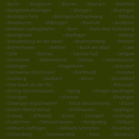
› Berlin
› Besigheim
› Beuren
› Biberach
› Bielefeld
› Bietigheim-Bissingen
› Bisingen
› Bispingen
› Bissingen Teck
› Bissingen-Ochsenwang
› Bitburg
› Blaubeuren
› Böblingen
› Bochum
› Bockhorn
› Bodman-Ludwigshafen
› Bonn
› Bonn-Bad Godesberg
› Bönnigheim
› Bopfingen
› Bottrop
› Brandenburg an der Havel
› Braunschweig
› Bremen
› Bremerhaven
› Bretten
› Buch am Wald
› Calw
› Celle
› Dachau
› Dachau Süd
› Dallgow
› Darmstadt
› Delmenhorst
› Dessau
› Dettenhausen
› Dettingen
› Dirgenheim
› Donzdorf
› Dornweiler (Illertissen)
› Dortmund
› Dresden
› Duisburg
› Durbach
› Düren
› Düsseldorf
› Ebersbach an der Fils
› Ebhausen
› Eching-Günzenhausen
› Egling
› Ehingen-Dächingen
› Ehningen
› Ellerbek
› Ellwangen
› Ellwangen-Espachweiler
› Elstal (Wustermark)
› Elzach
› Elzach-Oberprechtal
› Endlhausen
› Eppingen
› Erdweg
› Erftstadt
› Essen
› Essingen
› Esslingen
› Euskirchen
› Fahrenzhausen
› Feldgeding
› Fellbach
› Fellbach-Oeffingen
› Fellbach-Schmiden
› Feuerbach
› Fichtenberg
› Flammersfeld
› Flein
› Flensburg