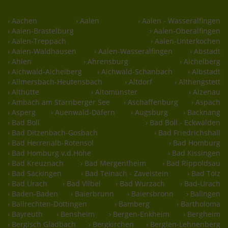
› Aachen
› Aalen
› Aalen - Wasseralfingen
› Aalen-Brastelburg
› Aalen-Oberalfingen
› Aalen-Treppach
› Aalen-Unterkochen
› Aalen-Waldhausen
› Aalen-Wasseralfingen
› Abstadt
› Ahlen
› Ahrensburg
› Aichelberg
› Aichwald-Aichelberg
› Aichwald-Schanbach
› Albstadt
› Allmersbach-Heutensbach
› Altdorf
› Althengstett
› Althütte
› Altomünster
› Alzenau
› Ambach am Starnberger See
› Aschaffenburg
› Aspach
› Asperg
› Auenwald-Däfern
› Augsburg
› Backnang
› Bad Boll
› Bad Boll - Eckwälden
› Bad Ditzenbach-Gosbach
› Bad Friedrichshall
› Bad Herrenalb-Rotensol
› Bad Homburg
› Bad Homburg v.d.Höhe
› Bad Kissingen
› Bad Kreuznach
› Bad Mergentheim
› Bad Rippoldsau
› Bad Säckingen
› Bad Teinach - Zavelstein
› Bad Tölz
› Bad Urach
› Bad Vilbel
› Bad Wurzach
› Bad-Urach
› Baden-Baden
› Baierbrunn
› Baiersbronn
› Balingen
› Ballrechten-Dottingen
› Bamberg
› Bartholomä
› Bayreuth
› Bensheim
› Bergen-Enkheim
› Bergheim
› Bergisch Gladbach
› Bergkirchen
› Berglen-Lehnenberg