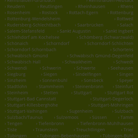
› Remshalden-Grunbach
› Remshalden-Hebsack
› Reudern
› Reutlingen
› Rheinhausen
› Rhens
› Rosenheim
› Rostock
› Rottach-Egern
› Rottenburg
› Rottenburg-Wendelsheim
› Rottweil
› Rudersberg-Schlechtbach
› Saarbrücken
› Salach
› Salem-Stefansfeld
› Sankt Augustin
› Sankt Ingbert
› Schlehdorf am Kochelsee
› Schömberg (Schwarzwald)
› Schönaich
› Schorndorf
› Schorndorf-Schlichten
› Schorndorf-Schornbach
› Schortens
› Schwäbisch Gmünd
› Schwäbisch Gmünd-Degenfeld
› Schwäbisch Hall
› Schwaikheim
› Schwedt
› Schwendi
› Schwerin
› Schwerte
› Seehausen
› Siegburg
› Siegen
› Sindelfingen
› Singen
› Sinzheim
› Sonnenbühl
› Sonsbeck
› Speyer
› Stadtlohn
› Stammheim
› Steinenbronn
› Steinfurt
› Steinheim
› Stetten
› Stuttgart
› Stuttgart Rot
› Stuttgart-Bad Cannstatt
› Stuttgart-Degerloch
› Stuttgart-Killesberghöhe
› Stuttgart-Möhringen
› Stuttgart-Vaihingen
› Sugenheim
› Sulzbach
› Sulzbach/Taunus
› Sulzemoos
› Süssen
› Tamm
› Tengen
› Tiefenbronn
› Tiefenbronn-Mühlhausen
› Tiste
› Traunstein
› Treuchtlingen
› Trier
› Tübingen
› Tübingen-Bebenhausen
› Tübingen-Bühl