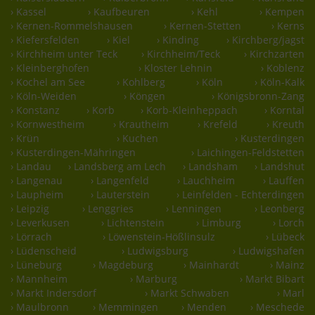
› Kassel
› Kaufbeuren
› Kehl
› Kempen
› Kernen-Rommelshausen
› Kernen-Stetten
› Kerns
› Kiefersfelden
› Kiel
› Kinding
› Kirchberg/jagst
› Kirchheim unter Teck
› Kirchheim/Teck
› Kirchzarten
› Kleinberghofen
› Kloster Lehnin
› Koblenz
› Kochel am See
› Kohlberg
› Köln
› Köln-Kalk
› Köln-Weiden
› Köngen
› Königsbronn-Zang
› Konstanz
› Korb
› Korb-Kleinheppach
› Korntal
› Kornwestheim
› Krautheim
› Krefeld
› Kreuth
› Krün
› Kuchen
› Kusterdingen
› Kusterdingen-Mähringen
› Laichingen-Feldstetten
› Landau
› Landsberg am Lech
› Landsham
› Landshut
› Langenau
› Langenfeld
› Lauchheim
› Lauffen
› Laupheim
› Lauterstein
› Leinfelden - Echterdingen
› Leipzig
› Lenggries
› Lenningen
› Leonberg
› Leverkusen
› Lichtenstein
› Limburg
› Lorch
› Lörrach
› Löwenstein-Hößlinsulz
› Lübeck
› Lüdenscheid
› Ludwigsburg
› Ludwigshafen
› Lüneburg
› Magdeburg
› Mainhardt
› Mainz
› Mannheim
› Marburg
› Markt Bibart
› Markt Indersdorf
› Markt Schwaben
› Marl
› Maulbronn
› Memmingen
› Menden
› Meschede