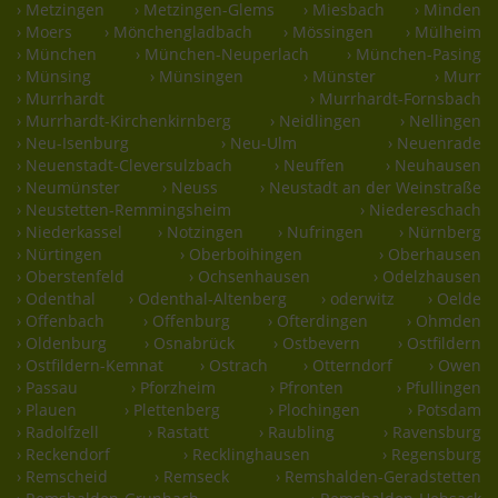
› Metzingen
› Metzingen-Glems
› Miesbach
› Minden
› Moers
› Mönchengladbach
› Mössingen
› Mülheim
› München
› München-Neuperlach
› München-Pasing
› Münsing
› Münsingen
› Münster
› Murr
› Murrhardt
› Murrhardt-Fornsbach
› Murrhardt-Kirchenkirnberg
› Neidlingen
› Nellingen
› Neu-Isenburg
› Neu-Ulm
› Neuenrade
› Neuenstadt-Cleversulzbach
› Neuffen
› Neuhausen
› Neumünster
› Neuss
› Neustadt an der Weinstraße
› Neustetten-Remmingsheim
› Niedereschach
› Niederkassel
› Notzingen
› Nufringen
› Nürnberg
› Nürtingen
› Oberboihingen
› Oberhausen
› Oberstenfeld
› Ochsenhausen
› Odelzhausen
› Odenthal
› Odenthal-Altenberg
› oderwitz
› Oelde
› Offenbach
› Offenburg
› Ofterdingen
› Ohmden
› Oldenburg
› Osnabrück
› Ostbevern
› Ostfildern
› Ostfildern-Kemnat
› Ostrach
› Otterndorf
› Owen
› Passau
› Pforzheim
› Pfronten
› Pfullingen
› Plauen
› Plettenberg
› Plochingen
› Potsdam
› Radolfzell
› Rastatt
› Raubling
› Ravensburg
› Reckendorf
› Recklinghausen
› Regensburg
› Remscheid
› Remseck
› Remshalden-Geradstetten