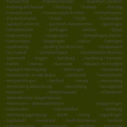
› Frankenthal
› Frankfurt (Oder)
› Frankfurt am Main
› Freiberg am Neckar
› Freiburg
› Freisen
› Freising
› Freudenstadt
› Freudenstadt-Kniebis
› Frickenhausen
› Friedrichshafen
› Fulda
› Fürth
› Furtwangen
› Gaildorf-Unterrot
› Garmisch-Patenkirchen
› Geislingen
› Gelsenkirchen
› Gerlingen
› Gießen
› Glonn
› Gnarrenburg
› Göggingen
› Gomadingen-Dapfen
› Gomaringen
› Göppingen
› Goslar
› Göttingen
› Grafenberg
› Grafing bei München
› Großaspach
› Gschwend
› Gummersbach
› Gundelsheim (Neckar)
› Gütersloh
› Hagen
› Hamburg
› Hamburg / Farmsen
› Hamm
› Hanau
› Hannover
› Haslach im Kinzigtal
› Hausach-Hechtsberg
› Hechingen
› Heidelberg
› Heidenheim an der Brenz
› Heilbronn
› Herbolzheim
› Herbrechtingen
› Herford
› Herne
› Herrenberg
› Herrenberg-Mönchberg
› Herrsching
› Hessigheim
› Heubach
› Hiddenhausen
› Hildesheim
› Höhenkirchen-Siegertsbrunn
› Hohenstein - ödenwaldstetten
› Holzgerlingen
› Holzmaden
› Holzminden
› Homburg
› Homburg-Jägersburg
› Hürth
› Icking
› Ingoldingen
› Ingolstadt
› Innsbruck
› Insel Reichenau
› Iserlohn
› Kaiserslautern
› Kälberbronn
› Karlsfeld
› Karlsruhe