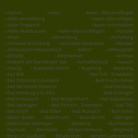
› Aachen
› Aalen
› Aalen - Wasseralfingen
› Aalen-Brastelburg
› Aalen-Oberalfingen
› Aalen-Treppach
› Aalen-Unterkochen
› Aalen-Waldhausen
› Aalen-Wasseralfingen
› Abstadt
› Ahlen
› Ahrensburg
› Aichelberg
› Aichwald-Aichelberg
› Aichwald-Schanbach
› Albstadt
› Allmersbach-Heutensbach
› Altdorf
› Althengstett
› Althütte
› Altomünster
› Alzenau
› Ambach am Starnberger See
› Aschaffenburg
› Aspach
› Asperg
› Auenwald-Däfern
› Augsburg
› Backnang
› Bad Boll
› Bad Boll - Eckwälden
› Bad Ditzenbach-Gosbach
› Bad Friedrichshall
› Bad Herrenalb-Rotensol
› Bad Homburg
› Bad Homburg v.d.Höhe
› Bad Kissingen
› Bad Kreuznach
› Bad Mergentheim
› Bad Rippoldsau
› Bad Säckingen
› Bad Teinach - Zavelstein
› Bad Tölz
› Bad Urach
› Bad Vilbel
› Bad Wurzach
› Bad-Urach
› Baden-Baden
› Baierbrunn
› Baiersbronn
› Balingen
› Ballrechten-Dottingen
› Bamberg
› Bartholomä
› Bayreuth
› Bensheim
› Bergen-Enkheim
› Bergheim
› Bergisch Gladbach
› Bergkirchen
› Berglen-Lehnenberg