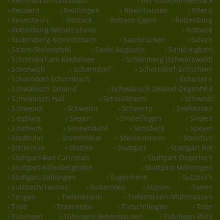
› Remshalden-Grunbach
› Remshalden-Hebsack
› Reudern
› Reutlingen
› Rheinhausen
› Rhens
› Rosenheim
› Rostock
› Rottach-Egern
› Rottenburg
› Rottenburg-Wendelsheim
› Rottweil
› Rudersberg-Schlechtbach
› Saarbrücken
› Salach
› Salem-Stefansfeld
› Sankt Augustin
› Sankt Ingbert
› Schlehdorf am Kochelsee
› Schömberg (Schwarzwald)
› Schönaich
› Schorndorf
› Schorndorf-Schlichten
› Schorndorf-Schornbach
› Schortens
› Schwäbisch Gmünd
› Schwäbisch Gmünd-Degenfeld
› Schwäbisch Hall
› Schwaikheim
› Schwedt
› Schwendi
› Schwerin
› Schwerte
› Seehausen
› Siegburg
› Siegen
› Sindelfingen
› Singen
› Sinzheim
› Sonnenbühl
› Sonsbeck
› Speyer
› Stadtlohn
› Stammheim
› Steinenbronn
› Steinfurt
› Steinheim
› Stetten
› Stuttgart
› Stuttgart Rot
› Stuttgart-Bad Cannstatt
› Stuttgart-Degerloch
› Stuttgart-Killesberghöhe
› Stuttgart-Möhringen
› Stuttgart-Vaihingen
› Sugenheim
› Sulzbach
› Sulzbach/Taunus
› Sulzemoos
› Süssen
› Tamm
› Tengen
› Tiefenbronn
› Tiefenbronn-Mühlhausen
› Tiste
› Traunstein
› Treuchtlingen
› Trier
› Tübingen
› Tübingen-Bebenhausen
› Tübingen-Bühl