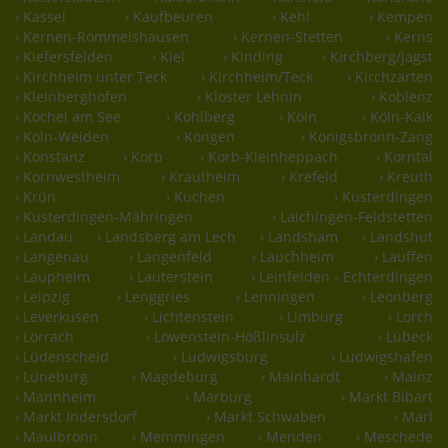
› Kassel
› Kaufbeuren
› Kehl
› Kempen
› Kernen-Rommelshausen
› Kernen-Stetten
› Kerns
› Kiefersfelden
› Kiel
› Kinding
› Kirchberg/jagst
› Kirchheim unter Teck
› Kirchheim/Teck
› Kirchzarten
› Kleinberghofen
› Kloster Lehnin
› Koblenz
› Kochel am See
› Kohlberg
› Köln
› Köln-Kalk
› Köln-Weiden
› Köngen
› Königsbronn-Zang
› Konstanz
› Korb
› Korb-Kleinheppach
› Korntal
› Kornwestheim
› Krautheim
› Krefeld
› Kreuth
› Krün
› Kuchen
› Kusterdingen
› Kusterdingen-Mähringen
› Laichingen-Feldstetten
› Landau
› Landsberg am Lech
› Landsham
› Landshut
› Langenau
› Langenfeld
› Lauchheim
› Lauffen
› Laupheim
› Lauterstein
› Leinfelden - Echterdingen
› Leipzig
› Lenggries
› Lenningen
› Leonberg
› Leverkusen
› Lichtenstein
› Limburg
› Lorch
› Lörrach
› Löwenstein-Hößlinsulz
› Lübeck
› Lüdenscheid
› Ludwigsburg
› Ludwigshafen
› Lüneburg
› Magdeburg
› Mainhardt
› Mainz
› Mannheim
› Marburg
› Markt Bibart
› Markt Indersdorf
› Markt Schwaben
› Marl
› Maulbronn
› Memmingen
› Menden
› Meschede