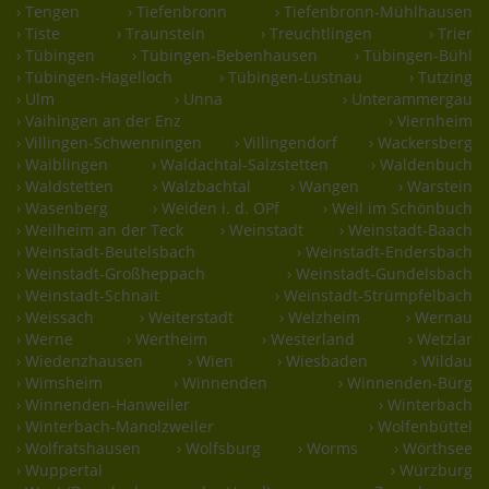
› Tengen
› Tiefenbronn
› Tiefenbronn-Mühlhausen
› Tiste
› Traunstein
› Treuchtlingen
› Trier
› Tübingen
› Tübingen-Bebenhausen
› Tübingen-Bühl
› Tübingen-Hagelloch
› Tübingen-Lustnau
› Tutzing
› Ulm
› Unna
› Unterammergau
› Vaihingen an der Enz
› Viernheim
› Villingen-Schwenningen
› Villingendorf
› Wackersberg
› Waiblingen
› Waldachtal-Salzstetten
› Waldenbuch
› Waldstetten
› Walzbachtal
› Wangen
› Warstein
› Wasenberg
› Weiden i. d. OPf
› Weil im Schönbuch
› Weilheim an der Teck
› Weinstadt
› Weinstadt-Baach
› Weinstadt-Beutelsbach
› Weinstadt-Endersbach
› Weinstadt-Großheppach
› Weinstadt-Gundelsbach
› Weinstadt-Schnait
› Weinstadt-Strümpfelbach
› Weissach
› Weiterstadt
› Welzheim
› Wernau
› Werne
› Wertheim
› Westerland
› Wetzlar
› Wiedenzhausen
› Wien
› Wiesbaden
› Wildau
› Wimsheim
› Winnenden
› Winnenden-Bürg
› Winnenden-Hanweiler
› Winterbach
› Winterbach-Manolzweiler
› Wolfenbüttel
› Wolfratshausen
› Wolfsburg
› Worms
› Wörthsee
› Wuppertal
› Würzburg