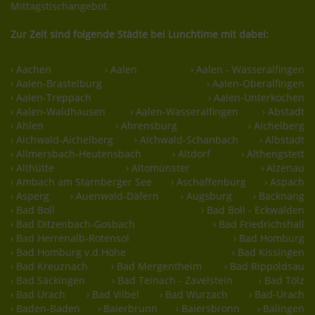
Mittagstischangebot.
Zur Zeit sind folgende Städte bei Lunchtime mit dabei:
› Aachen
› Aalen
› Aalen - Wasseralfingen
› Aalen-Brastelburg
› Aalen-Oberalfingen
› Aalen-Treppach
› Aalen-Unterkochen
› Aalen-Waldhausen
› Aalen-Wasseralfingen
› Abstadt
› Ahlen
› Ahrensburg
› Aichelberg
› Aichwald-Aichelberg
› Aichwald-Schanbach
› Albstadt
› Allmersbach-Heutensbach
› Altdorf
› Althengstett
› Althütte
› Altomünster
› Alzenau
› Ambach am Starnberger See
› Aschaffenburg
› Aspach
› Asperg
› Auenwald-Däfern
› Augsburg
› Backnang
› Bad Boll
› Bad Boll - Eckwälden
› Bad Ditzenbach-Gosbach
› Bad Friedrichshall
› Bad Herrenalb-Rotensol
› Bad Homburg
› Bad Homburg v.d.Höhe
› Bad Kissingen
› Bad Kreuznach
› Bad Mergentheim
› Bad Rippoldsau
› Bad Säckingen
› Bad Teinach - Zavelstein
› Bad Tölz
› Bad Urach
› Bad Vilbel
› Bad Wurzach
› Bad-Urach
› Baden-Baden
› Baierbrunn
› Baiersbronn
› Balingen