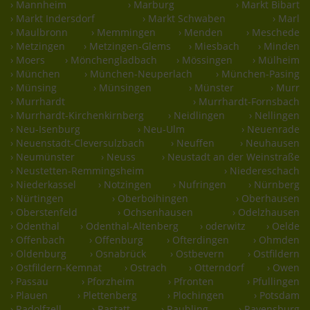
› Mannheim
› Marburg
› Markt Bibart
› Markt Indersdorf
› Markt Schwaben
› Marl
› Maulbronn
› Memmingen
› Menden
› Meschede
› Metzingen
› Metzingen-Glems
› Miesbach
› Minden
› Moers
› Mönchengladbach
› Mössingen
› Mülheim
› München
› München-Neuperlach
› München-Pasing
› Münsing
› Münsingen
› Münster
› Murr
› Murrhardt
› Murrhardt-Fornsbach
› Murrhardt-Kirchenkirnberg
› Neidlingen
› Nellingen
› Neu-Isenburg
› Neu-Ulm
› Neuenrade
› Neuenstadt-Cleversulzbach
› Neuffen
› Neuhausen
› Neumünster
› Neuss
› Neustadt an der Weinstraße
› Neustetten-Remmingsheim
› Niedereschach
› Niederkassel
› Notzingen
› Nufringen
› Nürnberg
› Nürtingen
› Oberboihingen
› Oberhausen
› Oberstenfeld
› Ochsenhausen
› Odelzhausen
› Odenthal
› Odenthal-Altenberg
› oderwitz
› Oelde
› Offenbach
› Offenburg
› Ofterdingen
› Ohmden
› Oldenburg
› Osnabrück
› Ostbevern
› Ostfildern
› Ostfildern-Kemnat
› Ostrach
› Otterndorf
› Owen
› Passau
› Pforzheim
› Pfronten
› Pfullingen
› Plauen
› Plettenberg
› Plochingen
› Potsdam
› Radolfzell
› Rastatt
› Raubling
› Ravensburg