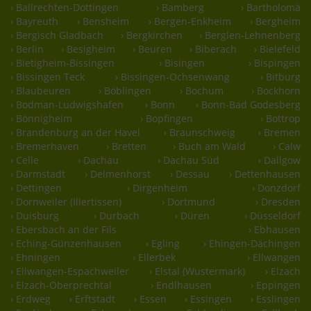
› Ballrechten-Dottingen
› Bamberg
› Bartholomä
› Bayreuth
› Bensheim
› Bergen-Enkheim
› Bergheim
› Bergisch Gladbach
› Bergkirchen
› Berglen-Lehnenberg
› Berlin
› Besigheim
› Beuren
› Biberach
› Bielefeld
› Bietigheim-Bissingen
› Bisingen
› Bispingen
› Bissingen Teck
› Bissingen-Ochsenwang
› Bitburg
› Blaubeuren
› Böblingen
› Bochum
› Bockhorn
› Bodman-Ludwigshafen
› Bonn
› Bonn-Bad Godesberg
› Bönnigheim
› Bopfingen
› Bottrop
› Brandenburg an der Havel
› Braunschweig
› Bremen
› Bremerhaven
› Bretten
› Buch am Wald
› Calw
› Celle
› Dachau
› Dachau Süd
› Dallgow
› Darmstadt
› Delmenhorst
› Dessau
› Dettenhausen
› Dettingen
› Dirgenheim
› Donzdorf
› Dornweiler (Illertissen)
› Dortmund
› Dresden
› Duisburg
› Durbach
› Düren
› Düsseldorf
› Ebersbach an der Fils
› Ebhausen
› Eching-Günzenhausen
› Egling
› Ehingen-Dächingen
› Ehningen
› Ellerbek
› Ellwangen
› Ellwangen-Espachweiler
› Elstal (Wustermark)
› Elzach
› Elzach-Oberprechtal
› Endlhausen
› Eppingen
› Erdweg
› Erftstadt
› Essen
› Essingen
› Esslingen