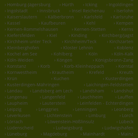
› Homburg-Jägersburg
› Hürth
› Icking
› Ingoldingen
› Ingolstadt
› Innsbruck
› Insel Reichenau
› Iserlohn
› Kaiserslautern
› Kälberbronn
› Karlsfeld
› Karlsruhe
› Kassel
› Kaufbeuren
› Kehl
› Kempen
› Kernen-Rommelshausen
› Kernen-Stetten
› Kerns
› Kiefersfelden
› Kiel
› Kinding
› Kirchberg/jagst
› Kirchheim unter Teck
› Kirchheim/Teck
› Kirchzarten
› Kleinberghofen
› Kloster Lehnin
› Koblenz
› Kochel am See
› Kohlberg
› Köln
› Köln-Kalk
› Köln-Weiden
› Köngen
› Königsbronn-Zang
› Konstanz
› Korb
› Korb-Kleinheppach
› Korntal
› Kornwestheim
› Krautheim
› Krefeld
› Kreuth
› Krün
› Kuchen
› Kusterdingen
› Kusterdingen-Mähringen
› Laichingen-Feldstetten
› Landau
› Landsberg am Lech
› Landsham
› Landshut
› Langenau
› Langenfeld
› Lauchheim
› Lauffen
› Laupheim
› Lauterstein
› Leinfelden - Echterdingen
› Leipzig
› Lenggries
› Lenningen
› Leonberg
› Leverkusen
› Lichtenstein
› Limburg
› Lorch
› Lörrach
› Löwenstein-Hößlinsulz
› Lübeck
› Lüdenscheid
› Ludwigsburg
› Ludwigshafen
› Lüneburg
› Magdeburg
› Mainhardt
› Mainz