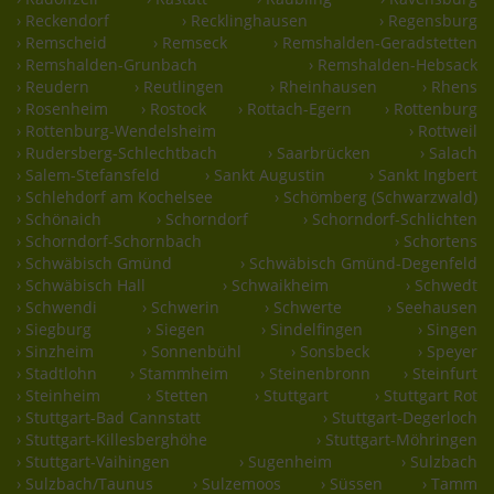
› Reckendorf
› Recklinghausen
› Regensburg
› Remscheid
› Remseck
› Remshalden-Geradstetten
› Remshalden-Grunbach
› Remshalden-Hebsack
› Reudern
› Reutlingen
› Rheinhausen
› Rhens
› Rosenheim
› Rostock
› Rottach-Egern
› Rottenburg
› Rottenburg-Wendelsheim
› Rottweil
› Rudersberg-Schlechtbach
› Saarbrücken
› Salach
› Salem-Stefansfeld
› Sankt Augustin
› Sankt Ingbert
› Schlehdorf am Kochelsee
› Schömberg (Schwarzwald)
› Schönaich
› Schorndorf
› Schorndorf-Schlichten
› Schorndorf-Schornbach
› Schortens
› Schwäbisch Gmünd
› Schwäbisch Gmünd-Degenfeld
› Schwäbisch Hall
› Schwaikheim
› Schwedt
› Schwendi
› Schwerin
› Schwerte
› Seehausen
› Siegburg
› Siegen
› Sindelfingen
› Singen
› Sinzheim
› Sonnenbühl
› Sonsbeck
› Speyer
› Stadtlohn
› Stammheim
› Steinenbronn
› Steinfurt
› Steinheim
› Stetten
› Stuttgart
› Stuttgart Rot
› Stuttgart-Bad Cannstatt
› Stuttgart-Degerloch
› Stuttgart-Killesberghöhe
› Stuttgart-Möhringen
› Stuttgart-Vaihingen
› Sugenheim
› Sulzbach
› Sulzbach/Taunus
› Sulzemoos
› Süssen
› Tamm