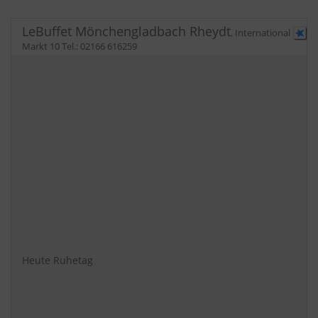
LeBuffet Mönchengladbach Rheydt
,
International
Markt 10
Tel.:
02166 616259
Heute Ruhetag