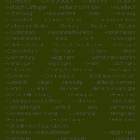
› Euskirchen
› Fahrenzhausen
› Feldgeding
› Fellbach
› Fellbach-Oeffingen
› Fellbach-Schmiden
› Feuerbach
› Fichtenberg
› Flammersfeld
› Flein
› Flensburg
› Frankenthal
› Frankfurt (Oder)
› Frankfurt am Main
› Freiberg am Neckar
› Freiburg
› Freisen
› Freising
› Freudenstadt
› Freudenstadt-Kniebis
› Frickenhausen
› Friedrichshafen
› Fulda
› Fürth
› Furtwangen
› Gaildorf-Unterrot
› Garmisch-Patenkirchen
› Geislingen
› Gelsenkirchen
› Gerlingen
› Gießen
› Glonn
› Gnarrenburg
› Göggingen
› Gomadingen-Dapfen
› Gomaringen
› Göppingen
› Goslar
› Göttingen
› Grafenberg
› Grafing bei München
› Großaspach
› Gschwend
› Gummersbach
› Gundelsheim (Neckar)
› Gütersloh
› Hagen
› Hamburg
› Hamburg / Farmsen
› Hamm
› Hanau
› Hannover
› Haslach im Kinzigtal
› Hausach-Hechtsberg
› Hechingen
› Heidelberg
› Heidenheim an der Brenz
› Heilbronn
› Herbolzheim
› Herbrechtingen
› Herford
› Herne
› Herrenberg
› Herrenberg-Mönchberg
› Herrsching
› Hessigheim
› Heubach
› Hiddenhausen
› Hildesheim
› Höhenkirchen-Siegertsbrunn
› Hohenstein - ödenwaldstetten
› Holzgerlingen
› Holzmaden
› Holzminden
› Homburg