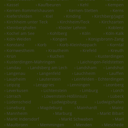
› Kassel
› Kaufbeuren
› Kehl
› Kempen
› Kernen-Rommelshausen
› Kernen-Stetten
› Kerns
› Kiefersfelden
› Kiel
› Kinding
› Kirchberg/jagst
› Kirchheim unter Teck
› Kirchheim/Teck
› Kirchzarten
› Kleinberghofen
› Kloster Lehnin
› Koblenz
› Kochel am See
› Kohlberg
› Köln
› Köln-Kalk
› Köln-Weiden
› Köngen
› Königsbronn-Zang
› Konstanz
› Korb
› Korb-Kleinheppach
› Korntal
› Kornwestheim
› Krautheim
› Krefeld
› Kreuth
› Krün
› Kuchen
› Kusterdingen
› Kusterdingen-Mähringen
› Laichingen-Feldstetten
› Landau
› Landsberg am Lech
› Landsham
› Landshut
› Langenau
› Langenfeld
› Lauchheim
› Lauffen
› Laupheim
› Lauterstein
› Leinfelden - Echterdingen
› Leipzig
› Lenggries
› Lenningen
› Leonberg
› Leverkusen
› Lichtenstein
› Limburg
› Lorch
› Lörrach
› Löwenstein-Hößlinsulz
› Lübeck
› Lüdenscheid
› Ludwigsburg
› Ludwigshafen
› Lüneburg
› Magdeburg
› Mainhardt
› Mainz
› Mannheim
› Marburg
› Markt Bibart
› Markt Indersdorf
› Markt Schwaben
› Marl
› Maulbronn
› Memmingen
› Menden
› Meschede