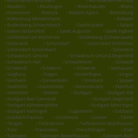
› Remshalden-Grunbach
› Remshalden-Hebsack
› Reudern
› Reutlingen
› Rheinhausen
› Rhens
› Rosenheim
› Rostock
› Rottach-Egern
› Rottenburg
› Rottenburg-Wendelsheim
› Rottweil
› Rudersberg-Schlechtbach
› Saarbrücken
› Salach
› Salem-Stefansfeld
› Sankt Augustin
› Sankt Ingbert
› Schlehdorf am Kochelsee
› Schömberg (Schwarzwald)
› Schönaich
› Schorndorf
› Schorndorf-Schlichten
› Schorndorf-Schornbach
› Schortens
› Schwäbisch Gmünd
› Schwäbisch Gmünd-Degenfeld
› Schwäbisch Hall
› Schwaikheim
› Schwedt
› Schwendi
› Schwerin
› Schwerte
› Seehausen
› Siegburg
› Siegen
› Sindelfingen
› Singen
› Sinzheim
› Sonnenbühl
› Sonsbeck
› Speyer
› Stadtlohn
› Stammheim
› Steinenbronn
› Steinfurt
› Steinheim
› Stetten
› Stuttgart
› Stuttgart Rot
› Stuttgart-Bad Cannstatt
› Stuttgart-Degerloch
› Stuttgart-Killesberghöhe
› Stuttgart-Möhringen
› Stuttgart-Vaihingen
› Sugenheim
› Sulzbach
› Sulzbach/Taunus
› Sulzemoos
› Süssen
› Tamm
› Tengen
› Tiefenbronn
› Tiefenbronn-Mühlhausen
› Tiste
› Traunstein
› Treuchtlingen
› Trier
› Tübingen
› Tübingen-Bebenhausen
› Tübingen-Bühl