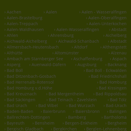
› Aachen
› Aalen
› Aalen - Wasseralfingen
› Aalen-Brastelburg
› Aalen-Oberalfingen
› Aalen-Treppach
› Aalen-Unterkochen
› Aalen-Waldhausen
› Aalen-Wasseralfingen
› Abstadt
› Ahlen
› Ahrensburg
› Aichelberg
› Aichwald-Aichelberg
› Aichwald-Schanbach
› Albstadt
› Allmersbach-Heutensbach
› Altdorf
› Althengstett
› Althütte
› Altomünster
› Alzenau
› Ambach am Starnberger See
› Aschaffenburg
› Aspach
› Asperg
› Auenwald-Däfern
› Augsburg
› Backnang
› Bad Boll
› Bad Boll - Eckwälden
› Bad Ditzenbach-Gosbach
› Bad Friedrichshall
› Bad Herrenalb-Rotensol
› Bad Homburg
› Bad Homburg v.d.Höhe
› Bad Kissingen
› Bad Kreuznach
› Bad Mergentheim
› Bad Rippoldsau
› Bad Säckingen
› Bad Teinach - Zavelstein
› Bad Tölz
› Bad Urach
› Bad Vilbel
› Bad Wurzach
› Bad-Urach
› Baden-Baden
› Baierbrunn
› Baiersbronn
› Balingen
› Ballrechten-Dottingen
› Bamberg
› Bartholomä
› Bayreuth
› Bensheim
› Bergen-Enkheim
› Bergheim
› Bergisch Gladbach
› Bergkirchen
› Berglen-Lehnenberg