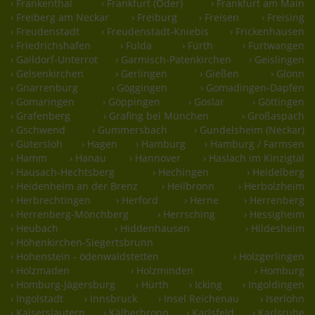
› Frankenthal
› Frankfurt (Oder)
› Frankfurt am Main
› Freiberg am Neckar
› Freiburg
› Freisen
› Freising
› Freudenstadt
› Freudenstadt-Kniebis
› Frickenhausen
› Friedrichshafen
› Fulda
› Fürth
› Furtwangen
› Gaildorf-Unterrot
› Garmisch-Patenkirchen
› Geislingen
› Gelsenkirchen
› Gerlingen
› Gießen
› Glonn
› Gnarrenburg
› Göggingen
› Gomadingen-Dapfen
› Gomaringen
› Göppingen
› Goslar
› Göttingen
› Grafenberg
› Grafing bei München
› Großaspach
› Gschwend
› Gummersbach
› Gundelsheim (Neckar)
› Gütersloh
› Hagen
› Hamburg
› Hamburg / Farmsen
› Hamm
› Hanau
› Hannover
› Haslach im Kinzigtal
› Hausach-Hechtsberg
› Hechingen
› Heidelberg
› Heidenheim an der Brenz
› Heilbronn
› Herbolzheim
› Herbrechtingen
› Herford
› Herne
› Herrenberg
› Herrenberg-Mönchberg
› Herrsching
› Hessigheim
› Heubach
› Hiddenhausen
› Hildesheim
› Höhenkirchen-Siegertsbrunn
› Hohenstein - ödenwaldstetten
› Holzgerlingen
› Holzmaden
› Holzminden
› Homburg
› Homburg-Jägersburg
› Hürth
› Icking
› Ingoldingen
› Ingolstadt
› Innsbruck
› Insel Reichenau
› Iserlohn
› Kaiserslautern
› Kälberbronn
› Karlsfeld
› Karlsruhe