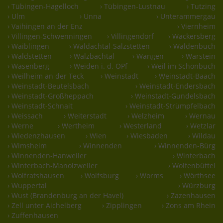
› Tübingen-Hagelloch
› Tübingen-Lustnau
› Tutzing
› Ulm
› Unna
› Unterammergau
› Vaihingen an der Enz
› Viernheim
› Villingen-Schwenningen
› Villingendorf
› Wackersberg
› Waiblingen
› Waldachtal-Salzstetten
› Waldenbuch
› Waldstetten
› Walzbachtal
› Wangen
› Warstein
› Wasenberg
› Weiden i. d. OPf
› Weil im Schönbuch
› Weilheim an der Teck
› Weinstadt
› Weinstadt-Baach
› Weinstadt-Beutelsbach
› Weinstadt-Endersbach
› Weinstadt-Großheppach
› Weinstadt-Gundelsbach
› Weinstadt-Schnait
› Weinstadt-Strümpfelbach
› Weissach
› Weiterstadt
› Welzheim
› Wernau
› Werne
› Wertheim
› Westerland
› Wetzlar
› Wiedenzhausen
› Wien
› Wiesbaden
› Wildau
› Wimsheim
› Winnenden
› Winnenden-Bürg
› Winnenden-Hanweiler
› Winterbach
› Winterbach-Manolzweiler
› Wolfenbüttel
› Wolfratshausen
› Wolfsburg
› Worms
› Wörthsee
› Wuppertal
› Würzburg
› Wust (Brandenburg an der Havel)
› Zazenhausen
› Zell unter Aichelberg
› Zipplingen
› Zons am Rhein
› Zuffenhausen