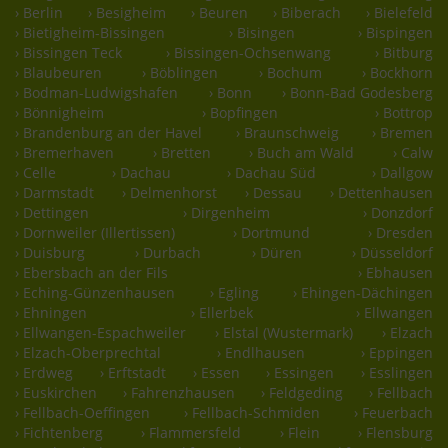
› Berlin
› Besigheim
› Beuren
› Biberach
› Bielefeld
› Bietigheim-Bissingen
› Bisingen
› Bispingen
› Bissingen Teck
› Bissingen-Ochsenwang
› Bitburg
› Blaubeuren
› Böblingen
› Bochum
› Bockhorn
› Bodman-Ludwigshafen
› Bonn
› Bonn-Bad Godesberg
› Bönnigheim
› Bopfingen
› Bottrop
› Brandenburg an der Havel
› Braunschweig
› Bremen
› Bremerhaven
› Bretten
› Buch am Wald
› Calw
› Celle
› Dachau
› Dachau Süd
› Dallgow
› Darmstadt
› Delmenhorst
› Dessau
› Dettenhausen
› Dettingen
› Dirgenheim
› Donzdorf
› Dornweiler (Illertissen)
› Dortmund
› Dresden
› Duisburg
› Durbach
› Düren
› Düsseldorf
› Ebersbach an der Fils
› Ebhausen
› Eching-Günzenhausen
› Egling
› Ehingen-Dächingen
› Ehningen
› Ellerbek
› Ellwangen
› Ellwangen-Espachweiler
› Elstal (Wustermark)
› Elzach
› Elzach-Oberprechtal
› Endlhausen
› Eppingen
› Erdweg
› Erftstadt
› Essen
› Essingen
› Esslingen
› Euskirchen
› Fahrenzhausen
› Feldgeding
› Fellbach
› Fellbach-Oeffingen
› Fellbach-Schmiden
› Feuerbach
› Fichtenberg
› Flammersfeld
› Flein
› Flensburg