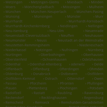
› Metzingen
› Metzingen-Glems
› Miesbach
› Minden
› Moers
› Mönchengladbach
› Mössingen
› Mülheim
› München
› München-Neuperlach
› München-Pasing
› Münsing
› Münsingen
› Münster
› Murr
› Murrhardt
› Murrhardt-Fornsbach
› Murrhardt-Kirchenkirnberg
› Neidlingen
› Nellingen
› Neu-Isenburg
› Neu-Ulm
› Neuenrade
› Neuenstadt-Cleversulzbach
› Neuffen
› Neuhausen
› Neumünster
› Neuss
› Neustadt an der Weinstraße
› Neustetten-Remmingsheim
› Niedereschach
› Niederkassel
› Notzingen
› Nufringen
› Nürnberg
› Nürtingen
› Oberboihingen
› Oberhausen
› Oberstenfeld
› Ochsenhausen
› Odelzhausen
› Odenthal
› Odenthal-Altenberg
› oderwitz
› Oelde
› Offenbach
› Offenburg
› Ofterdingen
› Ohmden
› Oldenburg
› Osnabrück
› Ostbevern
› Ostfildern
› Ostfildern-Kemnat
› Ostrach
› Otterndorf
› Owen
› Passau
› Pforzheim
› Pfronten
› Pfullingen
› Plauen
› Plettenberg
› Plochingen
› Potsdam
› Radolfzell
› Rastatt
› Raubling
› Ravensburg
› Reckendorf
› Recklinghausen
› Regensburg
› Remscheid
› Remseck
› Remshalden-Geradstetten