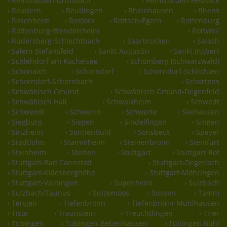
› Remshalden-Grunbach
› Remshalden-Hebsack
› Reudern
› Reutlingen
› Rheinhausen
› Rhens
› Rosenheim
› Rostock
› Rottach-Egern
› Rottenburg
› Rottenburg-Wendelsheim
› Rottweil
› Rudersberg-Schlechtbach
› Saarbrücken
› Salach
› Salem-Stefansfeld
› Sankt Augustin
› Sankt Ingbert
› Schlehdorf am Kochelsee
› Schömberg (Schwarzwald)
› Schönaich
› Schorndorf
› Schorndorf-Schlichten
› Schorndorf-Schornbach
› Schortens
› Schwäbisch Gmünd
› Schwäbisch Gmünd-Degenfeld
› Schwäbisch Hall
› Schwaikheim
› Schwedt
› Schwendi
› Schwerin
› Schwerte
› Seehausen
› Siegburg
› Siegen
› Sindelfingen
› Singen
› Sinzheim
› Sonnenbühl
› Sonsbeck
› Speyer
› Stadtlohn
› Stammheim
› Steinenbronn
› Steinfurt
› Steinheim
› Stetten
› Stuttgart
› Stuttgart Rot
› Stuttgart-Bad Cannstatt
› Stuttgart-Degerloch
› Stuttgart-Killesberghöhe
› Stuttgart-Möhringen
› Stuttgart-Vaihingen
› Sugenheim
› Sulzbach
› Sulzbach/Taunus
› Sulzemoos
› Süssen
› Tamm
› Tengen
› Tiefenbronn
› Tiefenbronn-Mühlhausen
› Tiste
› Traunstein
› Treuchtlingen
› Trier
› Tübingen
› Tübingen-Bebenhausen
› Tübingen-Bühl