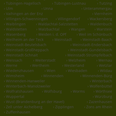
› Tübingen-Hagelloch
› Tübingen-Lustnau
› Tutzing
› Ulm
› Unna
› Unterammergau
› Vaihingen an der Enz
› Viernheim
› Villingen-Schwenningen
› Villingendorf
› Wackersberg
› Waiblingen
› Waldachtal-Salzstetten
› Waldenbuch
› Waldstetten
› Walzbachtal
› Wangen
› Warstein
› Wasenberg
› Weiden i. d. OPf
› Weil im Schönbuch
› Weilheim an der Teck
› Weinstadt
› Weinstadt-Baach
› Weinstadt-Beutelsbach
› Weinstadt-Endersbach
› Weinstadt-Großheppach
› Weinstadt-Gundelsbach
› Weinstadt-Schnait
› Weinstadt-Strümpfelbach
› Weissach
› Weiterstadt
› Welzheim
› Wernau
› Werne
› Wertheim
› Westerland
› Wetzlar
› Wiedenzhausen
› Wien
› Wiesbaden
› Wildau
› Wimsheim
› Winnenden
› Winnenden-Bürg
› Winnenden-Hanweiler
› Winterbach
› Winterbach-Manolzweiler
› Wolfenbüttel
› Wolfratshausen
› Wolfsburg
› Worms
› Wörthsee
› Wuppertal
› Würzburg
› Wust (Brandenburg an der Havel)
› Zazenhausen
› Zell unter Aichelberg
› Zipplingen
› Zons am Rhein
› Zuffenhausen