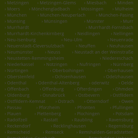
› Metzingen
› Metzingen-Glems
› Miesbach
› Minden
› Moers
› Mönchengladbach
› Mössingen
› Mülheim
› München
› München-Neuperlach
› München-Pasing
› Münsing
› Münsingen
› Münster
› Murr
› Murrhardt
› Murrhardt-Fornsbach
› Murrhardt-Kirchenkirnberg
› Neidlingen
› Nellingen
› Neu-Isenburg
› Neu-Ulm
› Neuenrade
› Neuenstadt-Cleversulzbach
› Neuffen
› Neuhausen
› Neumünster
› Neuss
› Neustadt an der Weinstraße
› Neustetten-Remmingsheim
› Niedereschach
› Niederkassel
› Notzingen
› Nufringen
› Nürnberg
› Nürtingen
› Oberboihingen
› Oberhausen
› Oberstenfeld
› Ochsenhausen
› Odelzhausen
› Odenthal
› Odenthal-Altenberg
› oderwitz
› Oelde
› Offenbach
› Offenburg
› Ofterdingen
› Ohmden
› Oldenburg
› Osnabrück
› Ostbevern
› Ostfildern
› Ostfildern-Kemnat
› Ostrach
› Otterndorf
› Owen
› Passau
› Pforzheim
› Pfronten
› Pfullingen
› Plauen
› Plettenberg
› Plochingen
› Potsdam
› Radolfzell
› Rastatt
› Raubling
› Ravensburg
› Reckendorf
› Recklinghausen
› Regensburg
› Remscheid
› Remseck
› Remshalden-Geradstetten