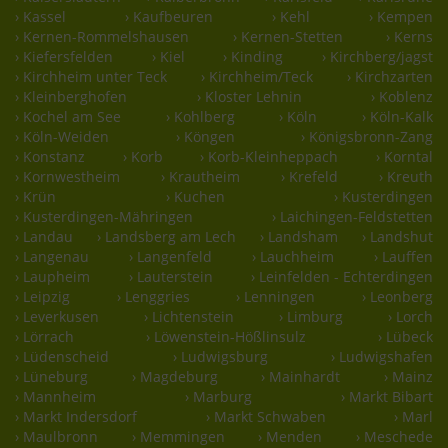
› Kassel
› Kaufbeuren
› Kehl
› Kempen
› Kernen-Rommelshausen
› Kernen-Stetten
› Kerns
› Kiefersfelden
› Kiel
› Kinding
› Kirchberg/jagst
› Kirchheim unter Teck
› Kirchheim/Teck
› Kirchzarten
› Kleinberghofen
› Kloster Lehnin
› Koblenz
› Kochel am See
› Kohlberg
› Köln
› Köln-Kalk
› Köln-Weiden
› Köngen
› Königsbronn-Zang
› Konstanz
› Korb
› Korb-Kleinheppach
› Korntal
› Kornwestheim
› Krautheim
› Krefeld
› Kreuth
› Krün
› Kuchen
› Kusterdingen
› Kusterdingen-Mähringen
› Laichingen-Feldstetten
› Landau
› Landsberg am Lech
› Landsham
› Landshut
› Langenau
› Langenfeld
› Lauchheim
› Lauffen
› Laupheim
› Lauterstein
› Leinfelden - Echterdingen
› Leipzig
› Lenggries
› Lenningen
› Leonberg
› Leverkusen
› Lichtenstein
› Limburg
› Lorch
› Lörrach
› Löwenstein-Hößlinsulz
› Lübeck
› Lüdenscheid
› Ludwigsburg
› Ludwigshafen
› Lüneburg
› Magdeburg
› Mainhardt
› Mainz
› Mannheim
› Marburg
› Markt Bibart
› Markt Indersdorf
› Markt Schwaben
› Marl
› Maulbronn
› Memmingen
› Menden
› Meschede