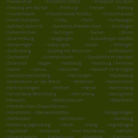
› Frankenthal
› Frankfurt (Oder)
› Frankfurt am Main
› Freiberg am Neckar
› Freiburg
› Freisen
› Freising
› Freudenstadt
› Freudenstadt-Kniebis
› Frickenhausen
› Friedrichshafen
› Fulda
› Fürth
› Furtwangen
› Gaildorf-Unterrot
› Garmisch-Patenkirchen
› Geislingen
› Gelsenkirchen
› Gerlingen
› Gießen
› Glonn
› Gnarrenburg
› Göggingen
› Gomadingen-Dapfen
› Gomaringen
› Göppingen
› Goslar
› Göttingen
› Grafenberg
› Grafing bei München
› Großaspach
› Gschwend
› Gummersbach
› Gundelsheim (Neckar)
› Gütersloh
› Hagen
› Hamburg
› Hamburg / Farmsen
› Hamm
› Hanau
› Hannover
› Haslach im Kinzigtal
› Hausach-Hechtsberg
› Hechingen
› Heidelberg
› Heidenheim an der Brenz
› Heilbronn
› Herbolzheim
› Herbrechtingen
› Herford
› Herne
› Herrenberg
› Herrenberg-Mönchberg
› Herrsching
› Hessigheim
› Heubach
› Hiddenhausen
› Hildesheim
› Höhenkirchen-Siegertsbrunn
› Hohenstein - ödenwaldstetten
› Holzgerlingen
› Holzmaden
› Holzminden
› Homburg
› Homburg-Jägersburg
› Hürth
› Icking
› Ingoldingen
› Ingolstadt
› Innsbruck
› Insel Reichenau
› Iserlohn
› Kaiserslautern
› Kälberbronn
› Karlsfeld
› Karlsruhe