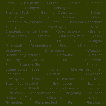
› Berlin
› Besigheim
› Beuren
› Biberach
› Bielefeld
› Bietigheim-Bissingen
› Bisingen
› Bispingen
› Bissingen Teck
› Bissingen-Ochsenwang
› Bitburg
› Blaubeuren
› Böblingen
› Bochum
› Bockhorn
› Bodman-Ludwigshafen
› Bonn
› Bonn-Bad Godesberg
› Bönnigheim
› Bopfingen
› Bottrop
› Brandenburg an der Havel
› Braunschweig
› Bremen
› Bremerhaven
› Bretten
› Buch am Wald
› Calw
› Celle
› Dachau
› Dachau Süd
› Dallgow
› Darmstadt
› Delmenhorst
› Dessau
› Dettenhausen
› Dettingen
› Dirgenheim
› Donzdorf
› Dornweiler (Illertissen)
› Dortmund
› Dresden
› Duisburg
› Durbach
› Düren
› Düsseldorf
› Ebersbach an der Fils
› Ebhausen
› Eching-Günzenhausen
› Egling
› Ehingen-Dächingen
› Ehningen
› Ellerbek
› Ellwangen
› Ellwangen-Espachweiler
› Elstal (Wustermark)
› Elzach
› Elzach-Oberprechtal
› Endlhausen
› Eppingen
› Erdweg
› Erftstadt
› Essen
› Essingen
› Esslingen
› Euskirchen
› Fahrenzhausen
› Feldgeding
› Fellbach
› Fellbach-Oeffingen
› Fellbach-Schmiden
› Feuerbach
› Fichtenberg
› Flammersfeld
› Flein
› Flensburg